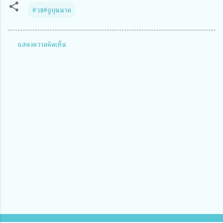
#วช#อูบุนนาค
แสดงความคิดเห็น
ค
ว
า
ม
คิ
ด
เ
ห็
น