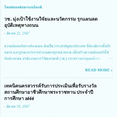
โพสต์ยอดนิยมจากบล็อกนี้
วช. มุ่งเป้าใช้งานวิจัยและนวัตกรรม รุกแผนลด
อุบัติเหตุทางถนน
-
มีนาคม 22, 2567
ความปลอดภัยทางท้องถนน นับเป็นวาระสำคัญของประเทศ ที่ต้องมีการตั้งเป้า
หมาย และบูรณาการการทำงานของทุกหน่วยงาน เพื่อสร้างความปลอดภัยให้
กับประชาชน สำนักงานการวิจัยแห่งชาติ (วช.) กระทรวงการอุดมศึกษา
วิทยาศาสตร์ วิจัยและนวัตกรรม ได้ให้ความสำคัญกับเรื่องดังกล่าว จึงร่วมกับ
READ MORE »
สมาคมวิศวกรรมชีวการแพทย์ไทย จัดการประชุมเผยแพร่ผลการดำเนินงาน
โครงการการวิจัยเชิงปฏิบัติการโดยบูรณาการทุกภาคส่วน เพื่อลดอุบัติเหตุและ
การเสียชีวิตให้สอดคล้องกับเป้าหมายแผนแม่บทฉบับที่ 5 ในวันที่ 22 มีนาคม
เทคนิคนครสวรรค์รับการประเมินเพื่อรับรางวัล
2567 โดยมี ดร.วิภารัตน์ ดีอ่อง ผู้อำนวยการสำนักงานการวิจัยแห่งชาติ เป็น
สถานศึกษาอาชีวศึกษาพระราชทาน ประจำปี
ประธานในพิธีเปิดพร้อมให้นโยบายการผลักดันงานวิจัยเพื่อความปลอดภัยทาง
การศึกษา 2666
ถนน และนายแพทย์ชาญวิทย์ ทระเทพ หัวหน้าโครงการวิจัยฯ กล่าวรายงาน ซึ่ง
-
มีนาคม 19, 2567
การประชุมในครั้งนี้ นางสาวสตตกมล เกียรติพานิช ผู้อำนวยการกองบริหารทุน
วิจัยและนวัตกรรม 2 ได้รับมอบหมายให้เข้าร่วมการประชุม ณ Grand