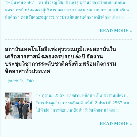
19 มีนาคม 2567 ดร.ปริวิชญ์ ไชยประเสริฐ ผู้อำนวยการวิทยาลัยเทคนิค
Richmond Stylish Convention Hotel จังหวัดนนทบุรี ดร.วิภารัตน์ ดีอ่อง
นครสวรรค์ พร้อมคณะผู้บริหาร คณาจารย์ บุคลากรสถานศึกษา และนักเรียน
ผู้อำนวยการสำนักงานการวิจัยแห่งชาติ กล่าวว่า วช. ในฐานะหน่วยงานบริหาร
นักศึกษา ต้อนรับคณะอนุกรรมการประเมินสถานศึกษาอาชีวศึกษาเพื่อรางวัล
จัดการทุนวิจัยและนวัตกรรมได้เล็งเห็นถึงความสำคัญของกา...
สถานศึกษาพระราชทาน เขตภาคเหนือ 2 ประจำปี การศึกษา 2566 นำโดย
READ MORE »
นายจักรภพ เนวะมาตย์ ผู้อำนวยการวิทยาลัยเทคนิคตาก ประธานคณะอนุกร
รมการฯ 1.นายวณิชา คณะใน ผู้ทรงคุณวุฒิ 2.นายภัทธาวุธ โพธา ผู้อำนวย
การวิทยาลัยสารพัดช่างกำแพงเพชร 3.นางสาวหัตถาภรณ์ เสาร์เรือน ผู้อำนวย
สถาบันเทคโนโลยีแห่งสุวรรณภูมิและสถาบันใน
การวิทยาลัยการอาชีพบ้านตาก 4.นางเพ็ญศรี ขุนทอง ผู้อำนวยการวิทยาลัย
เครือสารสาสน์ ฉลองครบรอบ 60 ปี จัดงาน
การอาชีพรัตนประสิทธิ์วิทย์ 5.นายธเนศ คงวังทอง ผู้อำนวยการวิทยาลัย
ประชุมวิชาการระดับชาติครั้งที่ 2 พร้อมกิจกรรม
เกษตรและเทคโนโลยีพิจิตร 6.นายชัยณรงค์ คชมาตย์ ผู้อำนวยการวิทยาลัย
จิตอาสาทั่วประเทศ
เทคนิคพิจิตร 7.นายสดายุทธ ภูคลัง รองผู้อำนวยการวิทยาลัยเทคนิคตาก และ
-
ตุลาคม 17, 2567
8.นายณัฐกฤต ภูทวี รองผู้อำนวยการวิทยาลัยเทคนิคตาก นายจักรภพ กล่าว
ว่า วิทยาลัยเทคนิคนครสวรรค์เป็นสถานศึกษาขนาดใหญ่พิเศษ มีความเป็นมาที่
17 ตุลาคม 2567 นายชวน หลีกภัย เป็นประธานเปิดงาน
ยาวนาน มีบุคลากร นักเรียน นักศึกษาจำนวนมาก ต้องการควา...
“การประชุมวิชาการระดับชาติ ครั้งที่ 2 ประจำปี 2567 ภาย
ใต้หัวข้อ "การพัฒนาชาติอย่างยั่งยืนด้วยงานวิจัยและ
นวัตกรรม (The 2nd Suvamabhumi Institute of
READ MORE »
Technology National Conference 2024: 'Towards
Thailand Sustainability Research')" พร้อมทั้งกล่าว