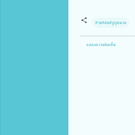
#วธ#ศน#อูบุนนาค
แสดงความคิดเห็น
ค
ว
า
ม
คิ
ด
เ
ห็
น