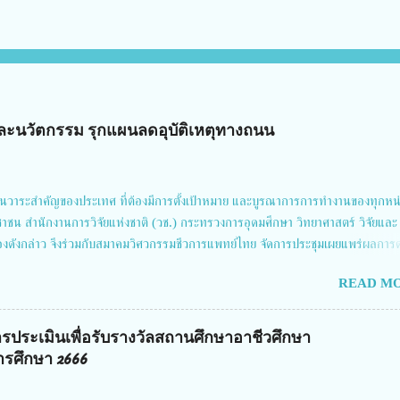
ัยและนวัตกรรม รุกแผนลดอุบัติเหตุทางถนน
นวาระสำคัญของประเทศ ที่ต้องมีการตั้งเป้าหมาย และบูรณาการการทำงานของทุกหน
ชาชน สำนักงานการวิจัยแห่งชาติ (วช.) กระทรวงการอุดมศึกษา วิทยาศาสตร์ วิจัยและ
่องดังกล่าว จึงร่วมกับสมาคมวิศวกรรมชีวการแพทย์ไทย จัดการประชุมเผยแพร่ผลการ
รโดยบูรณาการทุกภาคส่วน เพื่อลดอุบัติเหตุและการเสียชีวิตให้สอดคล้องกับเป้าหมา
READ MO
คม 2567 โดยมี ดร.วิภารัตน์ ดีอ่อง ผู้อำนวยการสำนักงานการวิจัยแห่งชาติ เป็นประ
ดันงานวิจัยเพื่อความปลอดภัยทางถนน และนายแพทย์ชาญวิทย์ ทระเทพ หัวหน้าโครงก
นครั้งนี้ นางสาวสตตกมล เกียรติพานิช ผู้อำนวยการกองบริหารทุนวิจัยและนวัตกรรม 2
รประเมินเพื่อรับรางวัลสถานศึกษาอาชีวศึกษา
Grand Richmond Stylish Convention Hotel จังหวัดนนทบุรี ดร.วิภารัตน์ ดีอ่อง
รศึกษา 2666
ติ กล่าวว่า วช. ในฐานะหน่วยงานบริหารจัดการทุนวิจัยและนวัตกรรมได้เล็งเห็นถึง