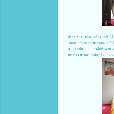
ประชาชนของพระองค์นำไปปรับใช้ใ
วันคล้ายวันพระบรมราชสมภพ 5 ธ
กาญจนาภิเษกและภาคีเครือข่าย 
มหาราช บรมนาถบพิตร ในส่วนกล