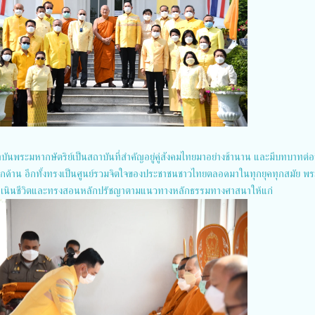
บันพระมหากษัตริย์เป็นสถาบันที่สำคัญอยู่คู่สังคมไทยมาอย่างช้านาน และมีบทบาทต่อวิ
ด้าน อีกทั้งทรงเป็นศูนย์รวมจิตใจของประชาชนชาวไทยตลอดมาในทุกยุคทุกสมัย พ
ดำเนินชีวิตและทรงสอนหลักปรัชญาตามแนวทางหลักธรรมทางศาสนาให้แก่