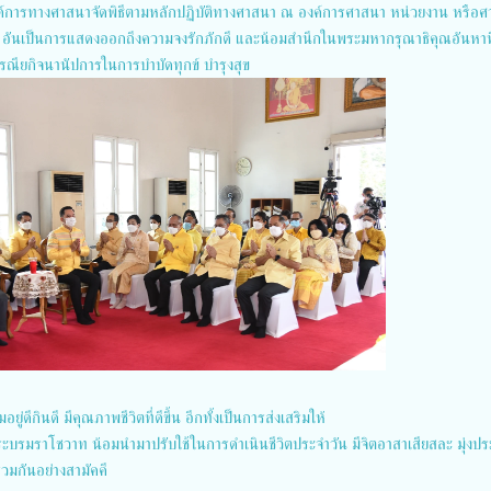
งค์การทางศาสนาจัดพิธีตามหลักปฏิบัติทางศาสนา ณ องค์การศาสนา หน่วยงาน หรือ
อันเป็นการแสดงออกถึงความจงรักภักดี และน้อมสำนึกในพระมหากรุณาธิคุณอันหาที
กรณียกิจนานัปการในการบำบัดทุกข์ บำรุงสุข
่ดีกินดี มีคุณภาพชีวิตที่ดีขึ้น อีกทั้งเป็นการส่งเสริมให้
ะบรมราโชวาท น้อมนำมาปรับใช้ในการดำเนินชีวิตประจำวัน มีจิตอาสาเสียสละ มุ่งปร
่วมกันอย่างสามัคคี