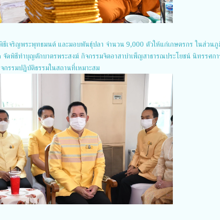
พิธีเจริญพระพุทธมนต์ และมอบพันธุ์ปลา จำนวน 9,000 ตัวให้แก่เกษตรกร ในส่วนภู
ด จัดพิธีทำบุญตักบาตรพระสงฆ์ กิจกรรมจิตอาสาบำเพ็ญสาธารณประโยชน์ นิทรรศกา
ิจกรรมปฏิบัติธรรมในสถานที่เหมาะสม