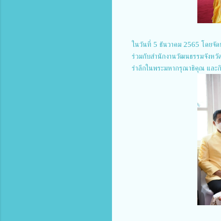
ในวันที่ 5 ธันวาคม 2565 โดยจัด
ร่วมกับสำนักงานวัฒนธรรมจังหวั
รำลึกในพระมหากรุณาธิคุณ และก