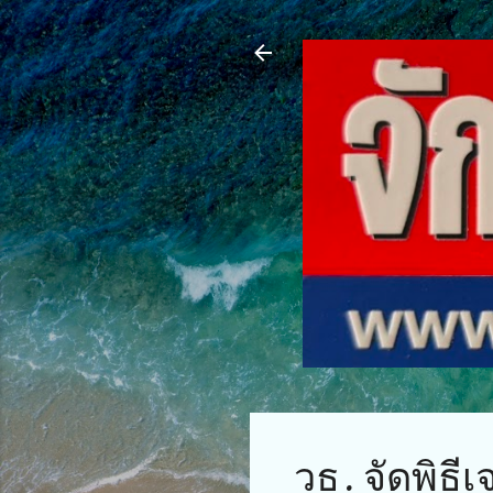
วธ. จัดพิธี