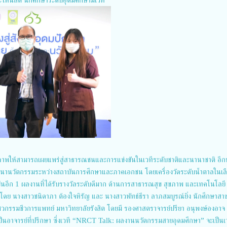
าพให้สามารถเผยแพร่สู่สาธารณชนและการแข่งขันในเวทีระดับชาติและนานาชาติ อีกทั
พัฒนานวัตกรรมระหว่างสถาบันการศึกษาและภาคเอกชน โดยเครื่องวัดระดับน้ำตาลในเล
็นอีก 1 ผลงานที่ได้รับรางวัลระดับดีมาก ด้านการสาธารณสุข สุขภาพ และเทคโนโลยี
ดย นางสาวชนิดาภา ต้องใจหิรัญ และ นางสาวพัทธ์ธีรา ลาภสมบูรณ์ยิ่ง นักศึกษาสา
ศวกรรมชีวการแพทย์ มหาวิทยาลัยรังสิต โดยมี รองศาสตราจารย์ปรียา อนุพงษ์องอาจ แ
ป็นอาจารย์ที่ปรึกษา ซึ่งเวที “NRCT Talk: ผลงานนวัตกรรมสายอุดมศึกษา” จะเป็นเวท