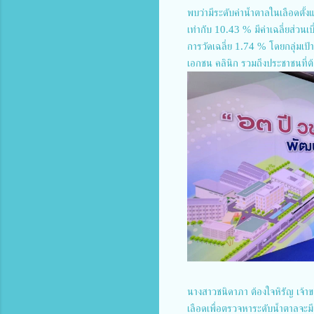
พบว่ามีระดับค่าน้ำตาลในเลือดตั้ง
เท่ากับ 10.43 % มีค่าเฉลี่ยส่วน
การวัดเฉลี่ย 1.74 % โดยกลุ่มเ
เอกชน คลินิก รวมถึงประชาชนที่
นางสาวชนิดาภา ต้องใจหิรัญ เจ้า
เลือดเพื่อตรวจหาระดับน้ำตาลจะมีแ