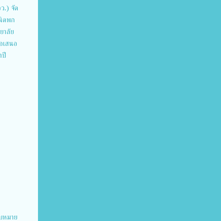
ว.) จัด
นิดพก
ยาลัย
้อเสนอ
ปี
อบหมาย