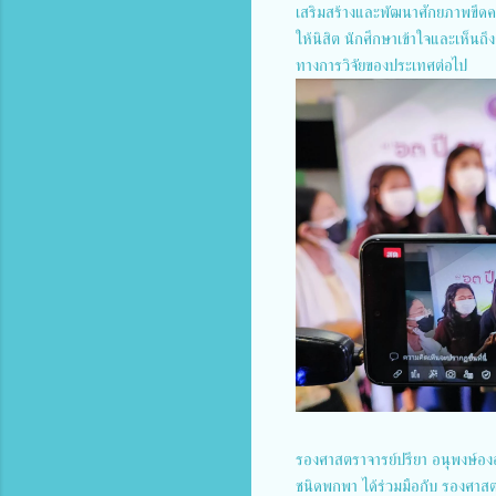
เสริมสร้างและพัฒนาศักยภาพขีด
ให้นิสิต นักศึกษาเข้าใจและเห็น
ทางการวิจัยของประเทศต่อไป
รองศาสตราจารย์ปรียา อนุพงษ์องอา
ชนิดพกพา ได้ร่วมมือกับ รองศาส