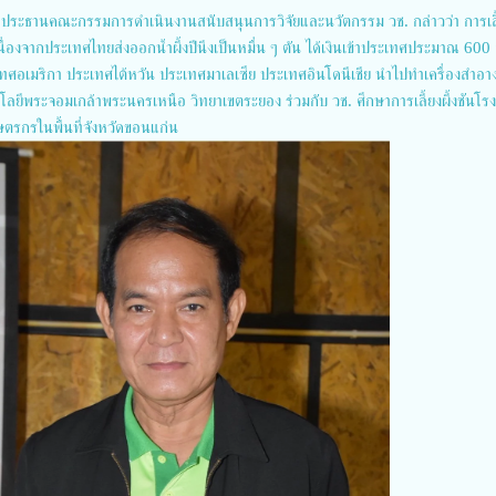
 ประธานคณะกรรมการดำเนินงานสนับสนุนการวิจัยและนวัตกรรม วช. กล่าวว่า การเลี้
นื่องจากประเทศไทยส่งออกน้ำผึ้งปีนึงเป็นหมื่น ๆ ตัน ได้เงินเข้าประเทศประมาณ 600 
อเมริกา ประเทศไต้หวัน ประเทศมาเลเซีย ประเทศอินโดนีเชีย นำไปทำเครื่องสำอา
โนโลยีพระจอมเกล้าพระนครเหนือ วิทยาเขตระยอง ร่วมกับ วช. ศึกษาการเลี้ยงผึ้งชันโร
ษตรกรในพื้นที่จังหวัดขอนแก่น