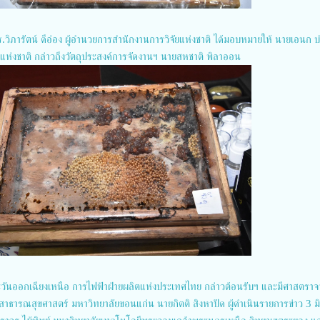
ร.วิภารัตน์ ดีอ่อง ผู้อำนวยการสำนักงานการวิจัยแห่งชาติ ได้มอบหมายให้ นายเอนก บำ
แห่งชาติ กล่าวถึงวัตถุประสงค์การจัดงานฯ นายสหชาติ พิลาออน
ะวันออกเฉียงเหนือ การไฟฟ้าฝ่ายผลิตแห่งประเทศไทย กล่าวต้อนรับฯ และมีศาสตราจา
สาธารณสุขศาสตร์ มหาวิทยาลัยขอนแก่น นายกิตติ สิงหาปัด ผู้ดำเนินรายการข่าว 3 มิ