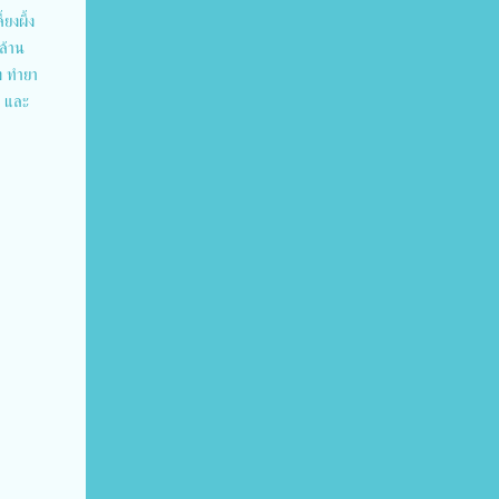
ยงผึ้ง
ล้าน
ง ทำยา
ง และ