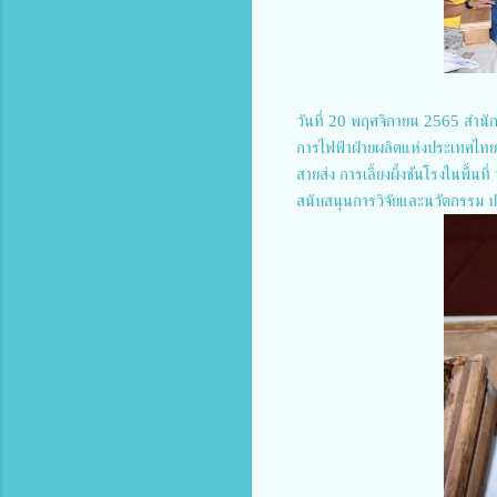
วันที่ 20 พฤศจิกายน 2565 สำนัก
การไฟฟ้าฝ่ายผลิตแห่งประเทศไทย
สายส่ง การเลี้ยงผึ้งชันโรงในพื
สนับสนุนการวิจัยและนวัตกรรม ป