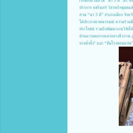
เจ้าของสวนสวน “นา 3 ดี” ดร.จั
ปราการ คชรินทร์ วิสาหกิจชุมชนส่งเ
สวน “นา 3 ดี” อำเภอเมือง จังหวั
ได้ประกาศเจตนารมณ์ ความร่วมมือ
ประโยชน์ รวมถึงพัฒนางานวิจัยให
ด้านความหลากหลายทางชีวภาพ สู
บางน้ำผึ้ง" และ “ชันโรงขอนแก่น”