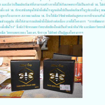
ละถือว่าเป็นผลิตภัณฑ์ที่สามารถสร้างรายได้ให้กับเกษตรกรได้เป็นอย่างดี วช. ไม่เพ
งผึ้ง แต่ วช. ยังจะสนับสนุนให้น้ำผึ้งชันโรงถูกผลิตไปเป็นผลิตภัณฑ์ในรูปแบบอื่นๆ ข
ีปัญหาเรื่องอาหาร สภาพแวดล้อม วช. ก็จะให้นักวิจัยช่วยคิดค้นสูตรอาหารที่จะมาเสริม
ช่วงฤดูฝน เพื่อให้สามารถผลิตน้ำผึ้งได้อย่างต่อเนื่อง ภายใต้โครงการ “การพัฒนา
งผึ้งชันโรง” ซึ่งนักวิจัยจากมหาวิทยาลัยเชียงใหม่เป็นหัวหน้าทีมวิจัย และมีมหาวิทยาล
อ วิทยาเขตระยอง โดย ดร.จักราวุธ ไม้ทิพย์ เป็นผู้ดูแลโครงการฯ