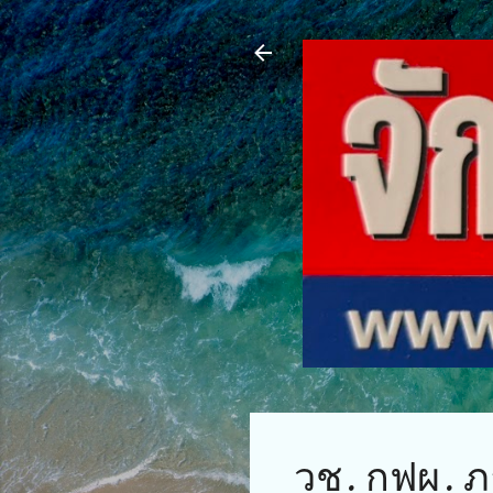
วช. กฟผ. ภา