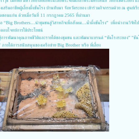
กราวุธ ไม้ทิพย์ มหาวิทยาลัยเทคโนโลยีพระจอมเกล้าพระนครเหนือ วิทยาเขตระยอง 
สริมอาชีพผู้เลี้ยงผึ้งชันโรง บ้านทับมา จังหวัดระยอง เข้าร่วมกิจกรรมด้วย ณ ศูนย์เรีย
ดขอนแก่น ด้วยเมื่อวันที่ 11 กรกฎาคม 2565 ที่ผ่านมา
 “Big Brothers…นำชุมชนสู่วิสาหกิจเพื่อสังคม…น้ำผึ้งชันโรง” เพื่อนำงานวิจัยไป
้ตอบโจทย์การใช้ประโยชน์
่การพัฒนาคุณภาพชีวิติและรายได้ของชุมชน และพัฒนาแบรนด์ “ชันโรงระยอง” "ชัน
 ภายใต้การสนับสนุนของเครือข่าย Big Brother หรือ พี่เลี้ยง