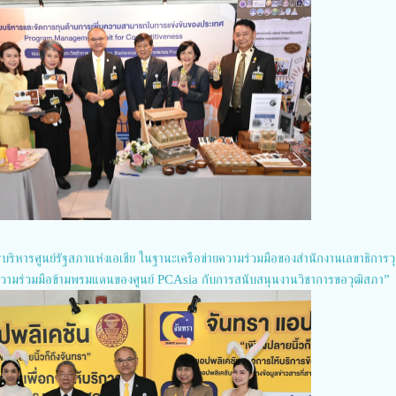
รบริหารศูนย์รัฐสภาแห่งเอเชีย ในฐานะเครือข่ายความร่วมมือของสำนักงานเลขาธิการว
ความร่วมมือข้ามพรมแดนของศูนย์ PCAsia กับการสนับสนุนงานวิชาการขอวุฒิสภา”