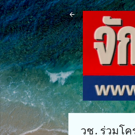
วช. ร่วมโ