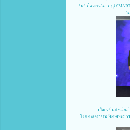
“พลิกโฉมงานวิชาการสู่ SMAR
วิ
เป็นองค์กรอัจฉริย
โดย ศาสตราจารย์พิเศษเพชร วิช