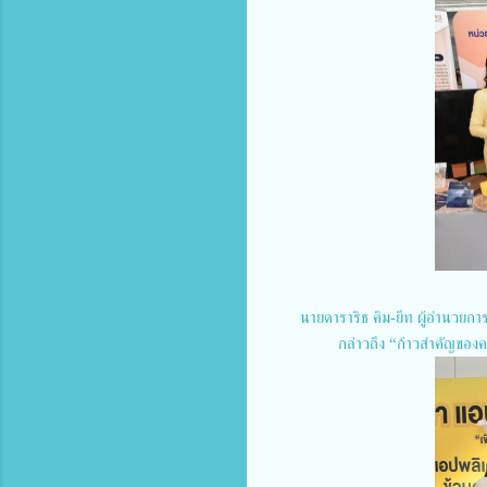
นายดาราริธ คิม-ยีท ผู้อำนวยกา
กล่าวถึง “ก้าวสำคัญของ