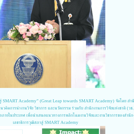
รสู่ SMART Academy” (Great Leap towards SMART Academy) จัดโดย สำน
แนวคิดการนำงานวิจัย วิชาการ และนวัตกรรม ร่วมกับ สำนักงานการวิจัยแห่งชาติ (วช
มือภายในประเทศ เพื่อนำเสนอแนวทางการพลิกโฉมงานวิจัยและงานวิชาการของสำนัก
เลขาธิการวุฒิสภาสู่ SMART Academy