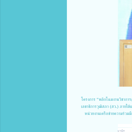
โครงการ “พลิกโฉมงานวิชากา
เลขาธิการวุฒิสภา (สว.) ภายใต้
หน่วยงานเครือข่ายความร่วม