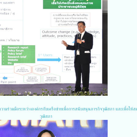
วามร่วมมือระหว่างองค์กรกับเครือข่ายเพื่อการสนับสนุนภารกิจวุฒิสภา และเพื่อให้ส
วุฒิสภา