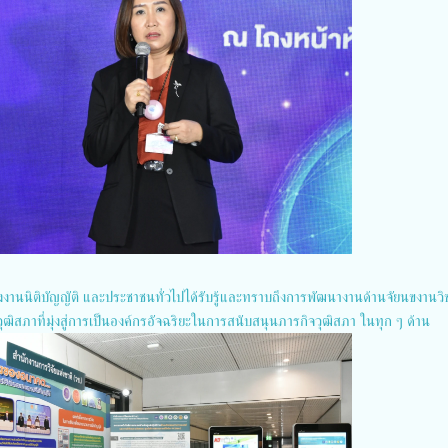
งานนิติบัญญัติ และประชาชนทั่วไปได้รับรู้และทราบถึงการพัฒนางานด้านจั​ย​นขงานว
ฒิสภาที่มุ่งสู่การเป็นองค์กรอัจฉริยะในการสนับสนุนภารกิจวุฒิสภา ในทุก ๆ ด้าน