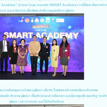
T Academy” (Great Leap towards SMART Academy) ภายใต้แนวคิดการนำงาน
ชาการ และนวัตกรรม เพื่อพัฒนาสำนักงานเลขาธิการวุฒิสภา
ะในการสนับสนุนภารกิจของวุฒิสภา เพื่อประโยชน์ของประเทศชาติและประชาชน
ิตชลลัย ประธานวุฒิสภา เป็นประธานกล่าวเปิดงานฯ และมีนายศุภชัย สมเจริญ รองป
วุฒิสภา กล่าวรายงานฯ และได้รับเกียรติจาก