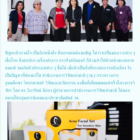
ปัญหาสิวกวนใจ เป็นอีกหนึ่งสิ่ง ที่หลายคนต้องเผชิญ ไม่ว่าจะเป็นมลภาวะต่าง ๆ
เชื้อโรค สิ่งสกปรก เครื่องสำอาง กระทั่งสกินแคร์ ก็ล้วนทำให้ผิวหน้าของหลาย
คนแพ้ จนเกิดสิวประเภทต่าง ๆ ขึ้นได้ เมื่อสิวเป็นสิ่งที่ยากต่อการหลีกเลี่ยง จึง
เป็นปัญหาที่ต้องแก้ไข สำนักงานการวิจัยแห่งชาติ (วช.) กระทรวงการ
อุดมศึกษา วิทยาศาสตร์ วิจัยและนวัตกรรม ลงพื้นที่เยี่ยมชมผลสำเร็จโครงการวิ
จัยฯ โดย ดร.วิภารัตน์ ดีอ่อง ผู้อำนวยการสำนักงานการวิจัยแห่งชาติ ได้มอบ
หมายให้กลุ่มสารนิเทศและประชาสัมพันธ์ วช.