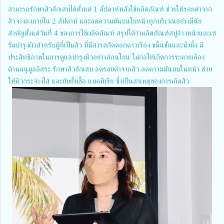
สามารถรักษาสิวอักเสบได้ตั้งแต่ 1 สัปดาห์หลังใช้ผลิตภัณฑ์ ช่วยให้รอยดำจาก
สิวจางลงภายใน 2 สัปดาห์ และลดความมันบนใบหน้าทุกบริเวณอย่างมีนัย
สำคัญตั้งแต่วันที่ 4 ของการใช้ผลิตภัณฑ์ สรุปได้ว่าผลิตภัณฑ์สบู่ล้างหน้าและเซ
รั่มบำรุงผิวสำหรับผู้ที่เป็นสิว ที่มีสารสกัดดอกดาวเรือง ขมิ้นชันและน้ำผึ้ง มี
ประสิทธิภาพในการดูแลบำรุงผิวอย่างอ่อนโยน ไม่ก่อให้เกิดการระคายเคือง
ต้านอนุมูลอิสระ รักษาสิวอักเสบ ลดรอยดำจากสิว ลดความมันบนในหน้า ช่วย
ให้ผิวกระจ่างใส และยับยั้งเชื้อ แบคทีเรีย ซึ่งเป็นสาเหตุของการเกิดสิว