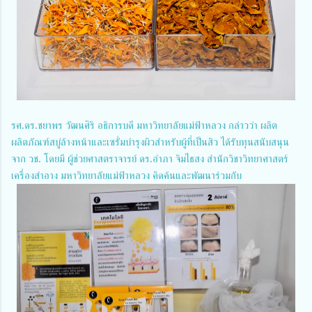
รศ.ดร.ชยาพร วัฒนศิริ อธิการบดี มหาวิทยาลัยแม่ฟ้าหลวง กล่าวว่า ผลิต
ผลิตภัณฑ์สบู่ล้างหน้าและเซรั่มบำรุงผิวสำหรับผู้ที่เป็นสิว ได้รับทุนสนับสนุน
จาก วช. โดยมี ผู้ช่วยศาสตราจารย์ ดร.อำภา จิมไธสง สำนักวิชาวิทยาศาสตร์
เครื่องสำอาง มหาวิทยาลัยแม่ฟ้าหลวง คิดค้นและพัฒนาร่วมกับ