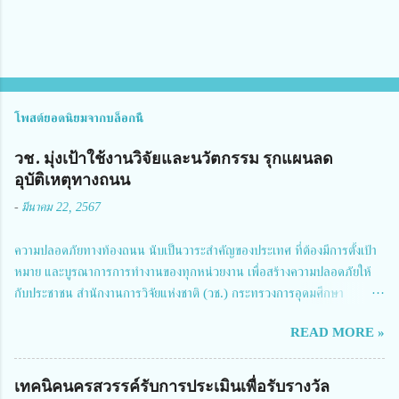
โพสต์ยอดนิยมจากบล็อกนี้
วช. มุ่งเป้าใช้งานวิจัยและนวัตกรรม รุกแผนลด
อุบัติเหตุทางถนน
-
มีนาคม 22, 2567
ความปลอดภัยทางท้องถนน นับเป็นวาระสำคัญของประเทศ ที่ต้องมีการตั้งเป้า
หมาย และบูรณาการการทำงานของทุกหน่วยงาน เพื่อสร้างความปลอดภัยให้
กับประชาชน สำนักงานการวิจัยแห่งชาติ (วช.) กระทรวงการอุดมศึกษา
วิทยาศาสตร์ วิจัยและนวัตกรรม ได้ให้ความสำคัญกับเรื่องดังกล่าว จึงร่วมกับ
READ MORE »
สมาคมวิศวกรรมชีวการแพทย์ไทย จัดการประชุมเผยแพร่ผลการดำเนินงาน
โครงการการวิจัยเชิงปฏิบัติการโดยบูรณาการทุกภาคส่วน เพื่อลดอุบัติเหตุและ
การเสียชีวิตให้สอดคล้องกับเป้าหมายแผนแม่บทฉบับที่ 5 ในวันที่ 22 มีนาคม
เทคนิคนครสวรรค์รับการประเมินเพื่อรับรางวัล