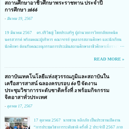
2567 โดยมี ดร.วิภารัตน์ ดีอ่อง ผู้อำนวยการสำนักงานการวิจัยแห่งชาติ เป็น
สถานศึกษาอาชีวศึกษาพระราชทาน ประจำปี
ประธานในพิธีเปิดพร้อมให้นโยบายการผลักดันงานวิจัยเพื่อความปลอดภัยทาง
การศึกษา 2666
ถนน และนายแพทย์ชาญวิทย์ ทระเทพ หัวหน้าโครงการวิจัยฯ กล่าวรายงาน ซึ่ง
-
มีนาคม 19, 2567
การประชุมในครั้งนี้ นางสาวสตตกมล เกียรติพานิช ผู้อำนวยการกองบริหารทุน
วิจัยและนวัตกรรม 2 ได้รับมอบหมายให้เข้าร่วมการประชุม ณ Grand
19 มีนาคม 2567 ดร.ปริวิชญ์ ไชยประเสริฐ ผู้อำนวยการวิทยาลัยเทคนิค
Richmond Stylish Convention Hotel จังหวัดนนทบุรี ดร.วิภารัตน์ ดีอ่อง
นครสวรรค์ พร้อมคณะผู้บริหาร คณาจารย์ บุคลากรสถานศึกษา และนักเรียน
ผู้อำนวยการสำนักงานการวิจัยแห่งชาติ กล่าวว่า วช. ในฐานะหน่วยงานบริหาร
นักศึกษา ต้อนรับคณะอนุกรรมการประเมินสถานศึกษาอาชีวศึกษาเพื่อรางวัล
จัดการทุนวิจัยและนวัตกรรมได้เล็งเห็นถึงความสำคัญของกา...
สถานศึกษาพระราชทาน เขตภาคเหนือ 2 ประจำปี การศึกษา 2566 นำโดย
READ MORE »
นายจักรภพ เนวะมาตย์ ผู้อำนวยการวิทยาลัยเทคนิคตาก ประธานคณะอนุกร
รมการฯ 1.นายวณิชา คณะใน ผู้ทรงคุณวุฒิ 2.นายภัทธาวุธ โพธา ผู้อำนวย
การวิทยาลัยสารพัดช่างกำแพงเพชร 3.นางสาวหัตถาภรณ์ เสาร์เรือน ผู้อำนวย
สถาบันเทคโนโลยีแห่งสุวรรณภูมิและสถาบันใน
การวิทยาลัยการอาชีพบ้านตาก 4.นางเพ็ญศรี ขุนทอง ผู้อำนวยการวิทยาลัย
เครือสารสาสน์ ฉลองครบรอบ 60 ปี จัดงาน
การอาชีพรัตนประสิทธิ์วิทย์ 5.นายธเนศ คงวังทอง ผู้อำนวยการวิทยาลัย
ประชุมวิชาการระดับชาติครั้งที่ 2 พร้อมกิจกรรม
เกษตรและเทคโนโลยีพิจิตร 6.นายชัยณรงค์ คชมาตย์ ผู้อำนวยการวิทยาลัย
จิตอาสาทั่วประเทศ
เทคนิคพิจิตร 7.นายสดายุทธ ภูคลัง รองผู้อำนวยการวิทยาลัยเทคนิคตาก และ
-
ตุลาคม 17, 2567
8.นายณัฐกฤต ภูทวี รองผู้อำนวยการวิทยาลัยเทคนิคตาก นายจักรภพ กล่าว
ว่า วิทยาลัยเทคนิคนครสวรรค์เป็นสถานศึกษาขนาดใหญ่พิเศษ มีความเป็นมาที่
17 ตุลาคม 2567 นายชวน หลีกภัย เป็นประธานเปิดงาน
ยาวนาน มีบุคลากร นักเรียน นักศึกษาจำนวนมาก ต้องการควา...
“การประชุมวิชาการระดับชาติ ครั้งที่ 2 ประจำปี 2567 ภาย