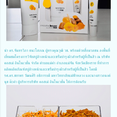
นำ ดร.จันทรวิภา ธนะโสภณ ผู้ทรงคุณวุฒิ วช. พร้อมด้วยสื่อมวลชน ลงพื้นที่
เยี่ยมชมโครงการวิจัยสบู่ล้างหน้าและเซรั่มบำรุงผิวสำหรับผู้ที่เป็นสิว ณ บริษัท
คอสเม่ อินโนเวชั่น จำกัด ตำบลแม่คำ อำเภอแม่จัน จังหวัดเชียงราย ที่ทำการ
ผลิตผลิตภัณฑ์สบู่ล้างหน้าและเซรั่มบำรุงผิวสำหรับผู้ที่เป็นสิว โดยมี
รศ.ดร.ชยาพร วัฒนศิริ อธิการบดี มหาวิทยาลัยแม่ฟ้าหลวง และนางสาวอนงค์
นุช ต๊ะคำ ผู้บริหารบริษัท คอสเม่ อินโนเวชั่น ให้การต้อนรับ