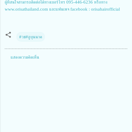
ผู้ที่สนใจสามารถติดต่อได้ทางเบอร์โทร 095-446-6236 หรือทาง
www.orisathailand.com และแฟนเพจ facebook : orisahairofficial
#วช#อูบุนนาค
แสดงความคิดเห็น
ค
ว
า
ม
คิ
ด
เ
ห็
น