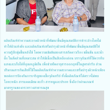
ผลิตภัณฑ์ทำความสะอาดผิวหน้าที่พัฒนาขึ้นมีคุณสมบัติการชำระล้างโดยไม่
ทำให้ผิวแห้งตึง และผลิตภัณฑ์เซรั่มบำรุงผิวหน้าที่พัฒนาขึ้นมีคุณสมบัติให้
ความรู้สึกชุ่มชื้นหลังใช้ โดยความเข้มข้นของสารสกัดดาวเรือง ขมิ้นชัน และน้ำ
ผึ้ง ในสัดส่วนที่เหมาะสม ทำให้มีเนื้อเป็นสีเหลืองอ่อน บรรจุภัณฑ์ที่ใช้ควรทึบ
แสงและเก็บได้ที่อุณหภูมิเย็น เพื่อช่วยยืดอายุสารออกฤทธิ์ในสูตรตำรับ ส่วน
ปริมาณสารกันเสียที่ใช้ในผลิตภัณฑ์ทำความสะอาดและเซรั่มบำรุงผิวหน้าเพียง
พอต่อการป้องกันการเจริญของเชื้อจุลินทรีย์ ทั้งนี้ผลิตภัณฑ์ได้ตรวจไม่พบ
โลหะหนัก สารแคดเมียม ตะกั่ว สารหนูและปรอท ซึ่งถือว่าผ่านเกณฑ์
มาตรฐานของกระทรวงสาธารณสุข