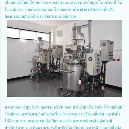
เป็นอย่างดี ไม่ก่อให้เกิดการระคายเคือง และสามารถทำให้ผู้บริโภคพึงพอใจได้
ในระดับมาก รวมถึงสามารถตอบโจทย์ตลาดเครื่องสำอางรักษาสิวที่กำลัง
ต้องการผลิตภัณฑ์ที่มีงานวิจัยรับรองผลอีกด้วย
นางสาวอนงค์นุช ต๊ะคำ กล่าวว่า บริษัท คอสเม่ อินโนเวชั่น จำกัด ได้ร่วมกับนัก
วิจัยศึกษาและพัฒนาผลิตภัณฑ์เครื่องสำอางจาก ดาวเรือง ขมิ้นชัน และน้ำผึ้ง
ให้มีส่วนประกอบของสารสกัดที่มีความคงตัว สามารถรักษาสิวได้อย่างมี
ประสิทธิภาพ ช่วยเพิ่มความชุ่มชื้นฟื้นฟูผิวให้กลับมามีสุขภาพดี ปลอดภัยไม่ก่อ