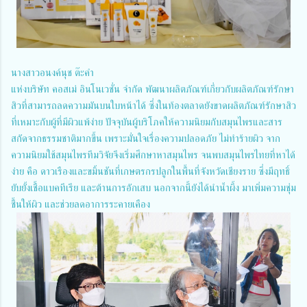
นางสาวอนงค์นุช ต๊ะคำ
แห่งบริษัท คอสเม่ อินโนเวชั่น จำกัด พัฒนาผลิตภัณฑ์เกี่ยวกับผลิตภัณฑ์รักษา
สิวที่สามารถลดความมันบนใบหน้าได้ ซึ่งในท้องตลาดยังขาดผลิตภัณฑ์รักษาสิว
ที่เหมาะกับผู้ที่มีผิวแพ้ง่าย ปัจจุบันผู้บริโภคให้ความนิยมกับสมุนไพรและสาร
สกัดจากธรรมชาติมากขึ้น เพราะมั่นใจเรื่องความปลอดภัย ไม่ทำร้ายผิว จาก
ความนิยมใช้สมุนไพรทีมวิจัยจึงเริ่มศึกษาหาสมุนไพร จนพบสมุนไพรไทยที่หาได้
ง่าย คือ ดาวเรืองและขมิ้นชันที่เกษตรกรปลูกในพื้นที่จังหวัดเชียงราย ซึ่งมีฤทธิ์
ยับยั้งเชื้อแบคทีเรีย และต้านการอักเสบ นอกจากนี้ยังได้นำน้ำผึ้ง มาเพิ่มความชุ่ม
ชื้นให้ผิว และช่วยลดอาการระคายเคือง