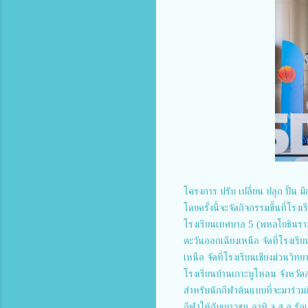
โครงการ ปรับ เปลี่ยน ปลุก ปั้น ม
โดยครั้งนี้จะจัดกิจกรรมขึ้นที่โ
โรงเรียนเทศบาล 5 (พหลโยธินรามิ
ตะวันออกเฉียงเหนือ จัดที่โรงเรีย
เหนือ จัดที่โรงเรียนเชียงม่วนวิท
โรงเรียนบ้านเกาะบูโหลน จังหวั
สำหรับนักกีฬาต้นแบบที่จะมาร่วมกิ
กีฬาให้กับเยาวชน อาทิ จ.ส.อ.รัถ