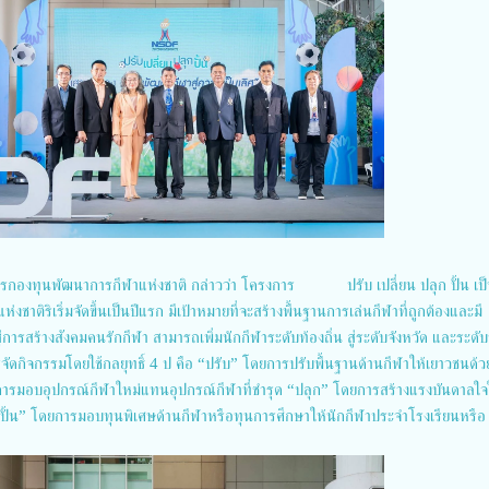
ารกองทุนพัฒนาการกีฬาแห่งชาติ กล่าวว่า โครงการ ปรับ เปลี่ยน ปลุก ปั้น เป
ชาติริเริ่มจัดขึ้นเป็นปีแรก มีเป้าหมายที่จะสร้างพื้นฐานการเล่นกีฬาที่ถูกต้องและมี
การสร้างสังคมคนรักกีฬา สามารถเพิ่มนักกีฬาระดับท้องถิ่น สู่ระดับจังหวัด และระดับ
ารจัดกิจกรรมโดยใช้กลยุทธิ์ 4 ป คือ “ปรับ” โดยการปรับพื้นฐานด้านกีฬาให้เยาวชนด้
ารมอบอุปกรณ์กีฬาใหม่แทนอุปกรณ์กีฬาที่ชำรุด “ปลุก” โดยการสร้างแรงบันดาลใจ
ปั้น” โดยการมอบทุนพิเศษด้านกีฬาหรือทุนการศึกษาให้นักกีฬาประจำโรงเรียนหรือ