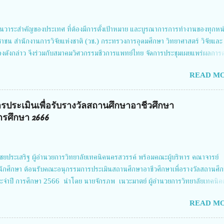
นวาระสำคัญของประเทศ ที่ต้องมีการตั้งเป้าหมาย และบูรณาการการทำงานของทุกหน
ชาชน สำนักงานการวิจัยแห่งชาติ (วช.) กระทรวงการอุดมศึกษา วิทยาศาสตร์ วิจัยและ
่องดังกล่าว จึงร่วมกับสมาคมวิศวกรรมชีวการแพทย์ไทย จัดการประชุมเผยแพร่ผลการ
รโดยบูรณาการทุกภาคส่วน เพื่อลดอุบัติเหตุและการเสียชีวิตให้สอดคล้องกับเป้าหมา
READ MO
คม 2567 โดยมี ดร.วิภารัตน์ ดีอ่อง ผู้อำนวยการสำนักงานการวิจัยแห่งชาติ เป็นประ
ดันงานวิจัยเพื่อความปลอดภัยทางถนน และนายแพทย์ชาญวิทย์ ทระเทพ หัวหน้าโครงก
นครั้งนี้ นางสาวสตตกมล เกียรติพานิช ผู้อำนวยการกองบริหารทุนวิจัยและนวัตกรรม 2
รประเมินเพื่อรับรางวัลสถานศึกษาอาชีวศึกษา
Grand Richmond Stylish Convention Hotel จังหวัดนนทบุรี ดร.วิภารัตน์ ดีอ่อง
รศึกษา 2666
ติ กล่าวว่า วช. ในฐานะหน่วยงานบริหารจัดการทุนวิจัยและนวัตกรรมได้เล็งเห็นถึง
ยประเสริฐ ผู้อำนวยการวิทยาลัยเทคนิคนครสวรรค์ พร้อมคณะผู้บริหาร คณาจารย์
นักศึกษา ต้อนรับคณะอนุกรรมการประเมินสถานศึกษาอาชีวศึกษาเพื่อรางวัลสถานศึ
จำปี การศึกษา 2566 นำโดย นายจักรภพ เนวะมาตย์ ผู้อำนวยการวิทยาลัยเทคนิค
ิชา คณะใน ผู้ทรงคุณวุฒิ 2.นายภัทธาวุธ โพธา ผู้อำนวยการวิทยาลัยสารพัดช่าง
READ MO
สาร์เรือน ผู้อำนวยการวิทยาลัยการอาชีพบ้านตาก 4.นางเพ็ญศรี ขุนทอง ผู้อำนวย
ิทย์ 5.นายธเนศ คงวังทอง ผู้อำนวยการวิทยาลัยเกษตรและเทคโนโลยีพิจิตร 6.นายชั