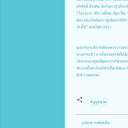
อภิสิทธิ์ ช้างหิน นักวิ่งดาวรุ่งที่ก
“โครงการ ปรับ เปลี่ยน ปลุก ปั้น จะ
ต้อง และเริ่มต้นก้าวสู่เส้นทางกีฬ
จริงได้” นายวินัย กล่าว
นอกจากจะมีการปล่อยคาราวานรถโค
ทางการแล้ว ภายในงานยังจัดให้มี
บริหารกองทุนพัฒนาการกีฬา
ประเทศไทย ฝ่ายกีฬาเป็นเลิศและ
ชาติ ร่วมเสวนา
#อูบุนนาค
แสดงความคิดเห็น