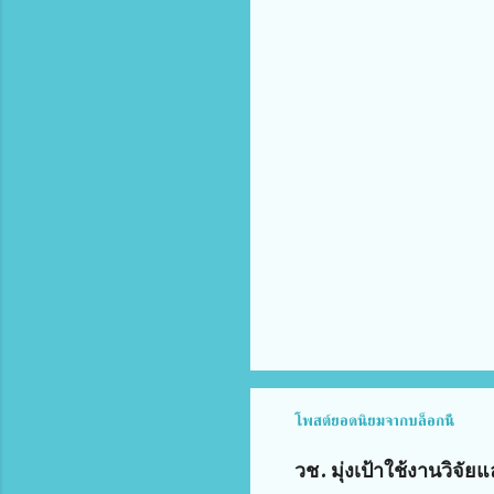
ค
ว
า
ม
คิ
ด
เ
ห็
น
โพสต์ยอดนิยมจากบล็อกนี้
วช. มุ่งเป้าใช้งานวิจ