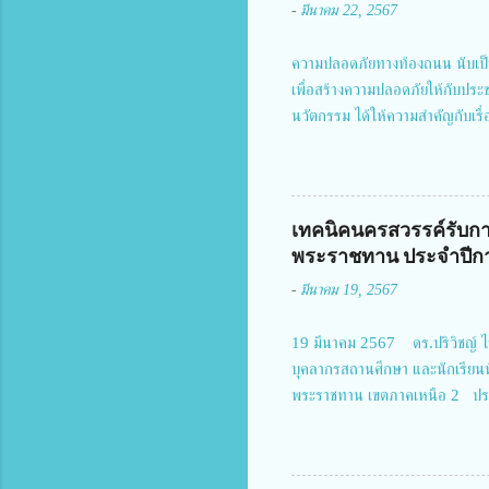
-
มีนาคม 22, 2567
ความปลอดภัยทางท้องถนน นับเป็
เพื่อสร้างความปลอดภัยให้กับประ
นวัตกรรม ได้ให้ความสำคัญกับเรื
งานโครงการการวิจัยเชิงปฏิบัติกา
แม่บทฉบับที่ 5 ในวันที่ 22 มีนา
พิธีเปิดพร้อมให้นโยบายการผลัก
จัยฯ กล่าวรายงาน ซึ่งการประชุมใ
เทคนิคนครสวรรค์รับกา
มอบหมายให้เข้าร่วมการประชุม ณ 
พระราชทาน ประจำปีกา
อำนวยการสำนักงานการวิจัยแห่งชา
-
มีนาคม 19, 2567
สำคัญของกา...
19 มีนาคม 2567 ดร.ปริวิชญ์ ไช
บุคลากรสถานศึกษา และนักเรียน
พระราชทาน เขตภาคเหนือ 2 ประ
ประธานคณะอนุกรรมการฯ 1.นายวณ
กำแพงเพชร 3.นางสาวหัตถาภรณ์ เ
วิทยาลัยการอาชีพรัตนประสิทธิ์ว