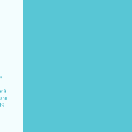
็น
ชาติ
วยเกม
ให้