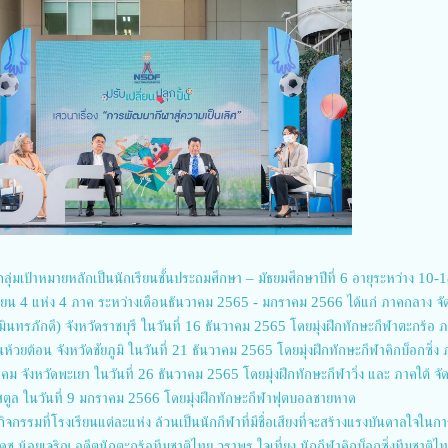
ีกลุ่มเป้าหมายหลักเป็นนักเรียนชั้นประถมศึกษา – มัธยมศึกษาปีที่ 6 อายุระหว่าง 10-1
รงเรียน 4 แห่ง 4 ภาค ระหว่างเดือนธันวาคม 2565 - มกราคม 2566 ได้แก่ ภาคกลาง จัด
นทรภักดี) จังหวัดราชบุรี ในวันที่ 16 ธันวาคม 2565 โดยมุ่งฝึกทักษะกีฬาตะกร้อ 
นห้วยต้อน จังหวัดชัยภูมิ ในวันที่ 21 ธันวาคม 2565 โดยมุ่งฝึกทักษะกีฬาคิกบ็อกซิ่ง
ยาคม จังหวัดพะเยา ในวันที่ 26 ธันวาคม 2565 โดยมุ่งฝึกทักษะกีฬาวิ่ง และ ภาคใต้ จัดท
ดสตูล ในวันที่ 9 มกราคม 2566 โดยมุ่งฝึกทักษะกีฬาฟุตบอลชายหาด
จกรรมที่โรงเรียนแต่ละแห่ง ล้วนเป็นนักกีฬาที่มีชื่อเสียงที่จะสร้างแรงบันดาลใจในกา
เดช น้อยเจริญ อดีตนักตะกร้อทีมชาติไทย วราพร ใจเที่ยง นักกีฬาคิกบ็อกซิ่งทีมชาติไ