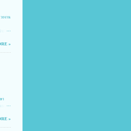
่วยงาน
ดำเนิน
ยแผน
RE »
ธานใน
ารวิ
 ได้รับ
 ผู้
ความ
กษา
ตาก
RE »
การ
ยณรงค์