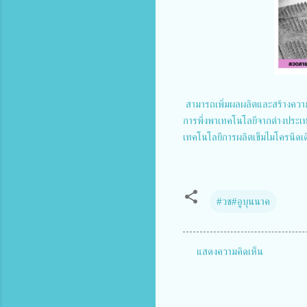
สามารถเพิ่มผลผลิตและสร้างความ
การพึ่งพาเทคโนโลยีจากต่างประเทศ
เทคโนโลยีการผลิตเข็มไมโครนีดเด
#วช#อูบุนนาค
แสดงความคิดเห็น
ค
ว
า