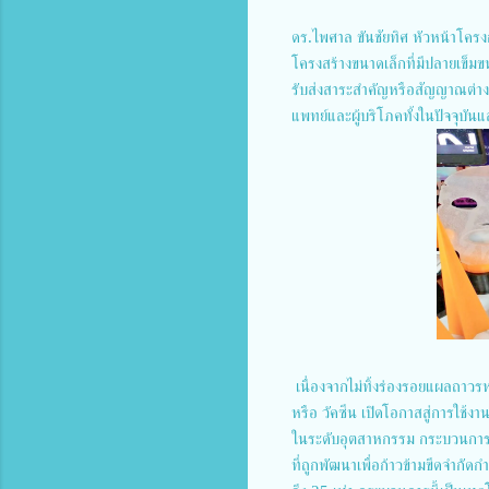
ดร.ไพศาล ขันชัยทิศ หัวหน้าโคร
โครงสร้างขนาดเล็กที่มีปลายเข็มข
รับส่งสาระสำคัญหรือสัญญาณต่า
แพทย์และผู้บริโภคทั้งในปัจจุบัน
เนื่องจากไม่ทิ้งร่องรอยแผลถาวรหลั
หรือ วัคซีน เปิดโอกาสสู่การใช้งาน
ในระดับอุตสาหกรรม กระบวนการผ
ที่ถูกพัฒนาเพื่อก้าวข้ามขีดจำกั