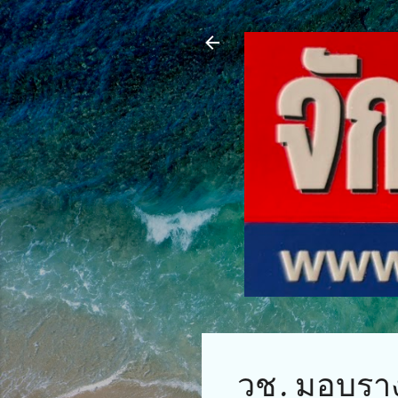
วช. มอบรางว