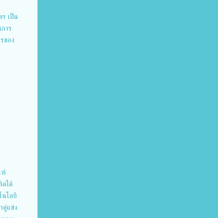
ตร เป็น
ในการ
ารของ
ณฑ์
ิตได้
โนโลยี
คู่แข่ง