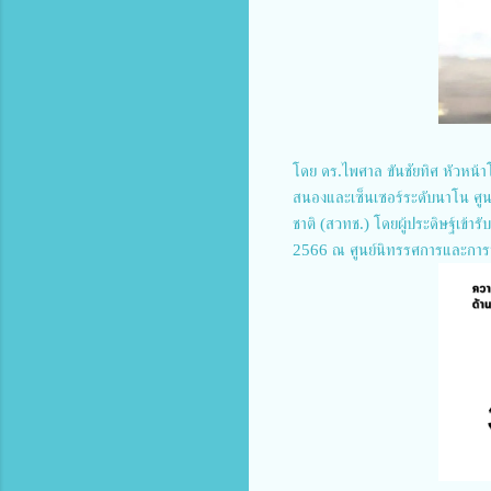
โดย ดร.ไพศาล ขันชัยทิศ หัวหน้า
สนองและเซ็นเซอร์ระดับนาโน ศู
ชาติ (สวทช.) โดยผู้ประดิษฐ์เข้ารั
2566 ณ ศูนย์นิทรรศการและการ