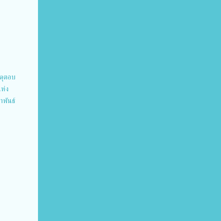
สดุตอบ
ห่ง
าพันธ์