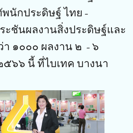
ทัพนักประดิษฐ์ ไทย-
ะชันผลงานสิ่งประดิษฐ์และ
่า ๑๐๐๐ ผลงาน ๒ - ๖
๒๕๖๖ นี้ ที่ไบเทค บางนา