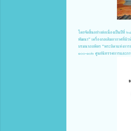
โดยจัดขึ้นอย่างต่อเนื่องเป็นปีที่
พัฒนา” เครื่องกลเติมอากาศที่ผ
บรมนาถบพิตร “พระบิดาแห่งการประ
๑๐๐-๑๐๒ ศูนย์นิทรรศการและกา