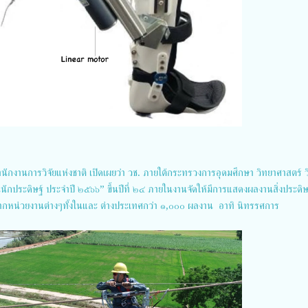
สำนักงานการวิจัยแห่งชาติ เปิดเผยว่า วช. ภายใต้กระทรวงการอุดมศึกษา วิทยาศาสตร์ วิ
นักประดิษฐ์ ประจำปี ๒๕๖๖” ขึ้นปีที่ ๒๔ ภายในงานจัดให้มีการแสดงผลงานสิ่งประดิ
จากหน่วยงานต่างๆทั้งในและ ต่างประเทศกว่า ๑,๐๐๐ ผลงาน อาทิ นิทรรศการ