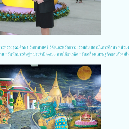
 กระทรวงอุดมศึกษา วิทยาศาสตร์ วิจัยและนวัตกรรม ร่วมกับ สถาบันการศึกษา หน่วย
าน “วันนักประดิษฐ์” ประจำปี ๒๕๖๖ ภายใต้แนวคิด “ขับเคลื่อนเศรษฐกิจและสังคมไ