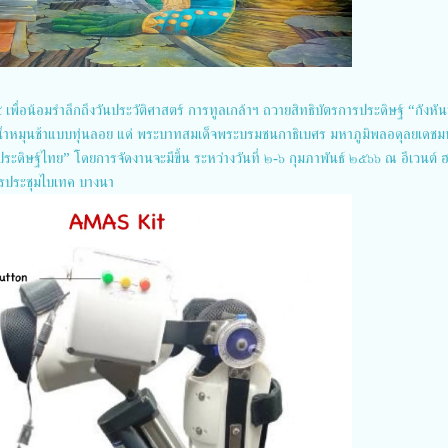
 ๒๔ เพื่อน้อมรำลึกถึงวันประวัติศาสตร์ การทูลเกล้าฯ ถวายสิทธิบัตรการประดิษฐ์ “กังหัน
ิวน้ำหมุนช้าแบบทุ่นลอย แด่ พระบาทสมเด็จพระบรมชนกาธิเบศร มหาภูมิพลอดุลยเดช
ดิษฐ์ไทย” โดยการจัดงานจะมีขึ้น ระหว่างวันที่ ๒-๖ กุมภาพันธ์ ๒๕๖๖ ณ อีเวนต์ 
รประชุมไบเทค บางนา