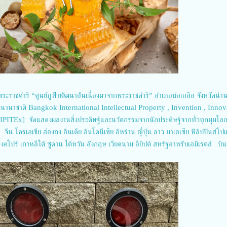
ระราชดำริ “ศูนย์ภูฟ้าพัฒนาอันเนื่องมาจากพระราชดำริ” อำเภอบ่อเกลือ จังหวัดน่า
นานาชาติ Bangkok International Intellectual Property , Invention , Innov
PITEx] จัดแสดงผลงานสิ่งประดิษฐ์และนวัตกรรมจากนักประดิษฐ์จากทั่วทุกมุมโล
 โครเอเชีย ฮ่องกง อินเดีย อินโดนีเซีย อิหร่าน ญี่ปุ่น ลาว มาเลเซีย ฟิลิปปินส์โป
สิงคโปร์ เกาหลีใต้ ซูดาน ไต้หวัน อังกฤษ เวียดนาม อียิปต์ สหรัฐอาหรับเอมิเรตส์ บ
น