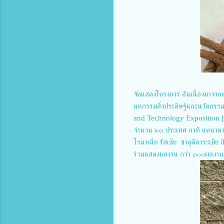
จัดแสดงโครงการ อันเนื่องมาจากพ
มหกรรมสิ่งประดิษฐ์และนวัตกรรม
and Technology Exposition [I
จำนวน ๒๓ ประเทศ อาทิ แคนาดา จีน
โรมาเนีย รัสเซีย ซาอุดีอาระเบีย 
ร่วมแสดงผลงาน กว่า ๓๐๐ผลงา