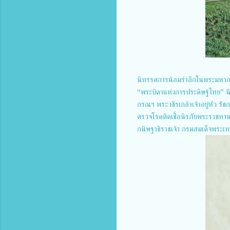
นิทรรศการน้อมรำลึกในพระมหาก
“พระบิดาแห่งการประดิษฐ์ไทย” 
กรณฯ พระวชิรเกล้าเจ้าอยู่หัว ร
ตรวจโรคติดเชื้อนิรภัยพระราชท
กนิษฐาธิราชเจ้า กรมสมเด็จพระเ