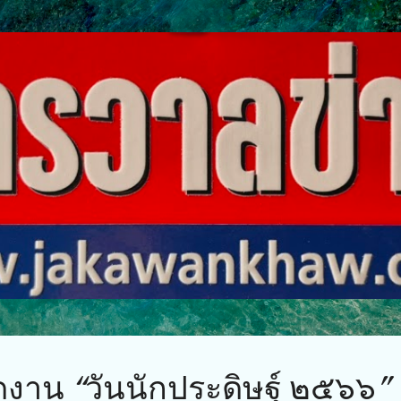
ข้ามไปที่เนื้อหาหลัก
ดงาน “วันนักประดิษฐ์ ๒๕๖๖”