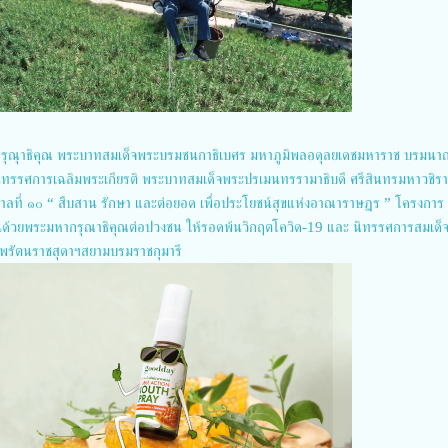
รุณุาธิคุณ พระบาทสมเด็จพระบรมชนกาธิเบศร มหาภูมิพลอดุลยเดชมหาราช บรมนา
นิทรรศการเฉลิมพระเกียรติ พระบาทสมเด็จพระปรเมนทรรามาธิบดี ศรีสินทรมหาวชิร
ัชกาลที่ ๑๐ “ สืบสาน รักษา และต่อยอด เพื่อประโยชน์สุขแห่งอาณาราษฎร ” โครงการ
านด้วยพระมหากรุณาธิคุณต่อปวงชน ให้รอดพ้นวิกฤตโควิด-19 และ นิทรรศการสมเด็
ทพรัตนราชสุดาฯสยามบรมราชกุมารี