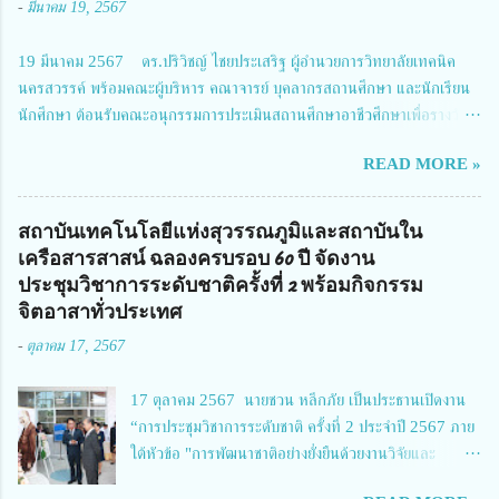
-
มีนาคม 19, 2567
การประชุมในครั้งนี้ นางสาวสตตกมล เกียรติพานิช ผู้อำนวยการกองบริหารทุน
วิจัยและนวัตกรรม 2 ได้รับมอบหมายให้เข้าร่วมการประชุม ณ Grand
19 มีนาคม 2567 ดร.ปริวิชญ์ ไชยประเสริฐ ผู้อำนวยการวิทยาลัยเทคนิค
Richmond Stylish Convention Hotel จังหวัดนนทบุรี ดร.วิภารัตน์ ดีอ่อง
นครสวรรค์ พร้อมคณะผู้บริหาร คณาจารย์ บุคลากรสถานศึกษา และนักเรียน
ผู้อำนวยการสำนักงานการวิจัยแห่งชาติ กล่าวว่า วช. ในฐานะหน่วยงานบริหาร
นักศึกษา ต้อนรับคณะอนุกรรมการประเมินสถานศึกษาอาชีวศึกษาเพื่อรางวัล
จัดการทุนวิจัยและนวัตกรรมได้เล็งเห็นถึงความสำคัญของกา...
สถานศึกษาพระราชทาน เขตภาคเหนือ 2 ประจำปี การศึกษา 2566 นำโดย
READ MORE »
นายจักรภพ เนวะมาตย์ ผู้อำนวยการวิทยาลัยเทคนิคตาก ประธานคณะอนุกร
รมการฯ 1.นายวณิชา คณะใน ผู้ทรงคุณวุฒิ 2.นายภัทธาวุธ โพธา ผู้อำนวย
การวิทยาลัยสารพัดช่างกำแพงเพชร 3.นางสาวหัตถาภรณ์ เสาร์เรือน ผู้อำนวย
สถาบันเทคโนโลยีแห่งสุวรรณภูมิและสถาบันใน
การวิทยาลัยการอาชีพบ้านตาก 4.นางเพ็ญศรี ขุนทอง ผู้อำนวยการวิทยาลัย
เครือสารสาสน์ ฉลองครบรอบ 60 ปี จัดงาน
การอาชีพรัตนประสิทธิ์วิทย์ 5.นายธเนศ คงวังทอง ผู้อำนวยการวิทยาลัย
ประชุมวิชาการระดับชาติครั้งที่ 2 พร้อมกิจกรรม
เกษตรและเทคโนโลยีพิจิตร 6.นายชัยณรงค์ คชมาตย์ ผู้อำนวยการวิทยาลัย
จิตอาสาทั่วประเทศ
เทคนิคพิจิตร 7.นายสดายุทธ ภูคลัง รองผู้อำนวยการวิทยาลัยเทคนิคตาก และ
-
ตุลาคม 17, 2567
8.นายณัฐกฤต ภูทวี รองผู้อำนวยการวิทยาลัยเทคนิคตาก นายจักรภพ กล่าว
ว่า วิทยาลัยเทคนิคนครสวรรค์เป็นสถานศึกษาขนาดใหญ่พิเศษ มีความเป็นมาที่
17 ตุลาคม 2567 นายชวน หลีกภัย เป็นประธานเปิดงาน
ยาวนาน มีบุคลากร นักเรียน นักศึกษาจำนวนมาก ต้องการควา...
“การประชุมวิชาการระดับชาติ ครั้งที่ 2 ประจำปี 2567 ภาย
ใต้หัวข้อ "การพัฒนาชาติอย่างยั่งยืนด้วยงานวิจัยและ
นวัตกรรม (The 2nd Suvamabhumi Institute of