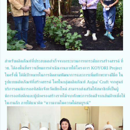
สำหรับผลิตภัณฑ์ที่ประสบผลสำเร็จจากกระบวนการยกระดับการสร้างสรรค์ ที่
วช. ได้ลงพื้นที่ตรวจเยี่ยมการดำเนินงานภายใต้โครงการ KOYORI Project
ในครั้งนี้ ได้มีเป้าหมายในการติดตามพัฒนาการและการเพิ่มทักษะทางฝีมือ ใน
รูปแบบผลิตภัณฑ์ที่สร้างสรรค์ โดยในกลุ่มผลิตภัณฑ์ Aujaa' Craft จากศูนย์
บริการคนพิการออทิสติกจังหวัดเชียงใหม่ สามารถส่งเสริมให้สมาชิกที่เป็นผู้
พิการออทิสติกและผู้ปกครองสร้างรายได้จากทักษะการย้อมสีจากเส้นฝ้ายเพื่อใช้
ในงานถัก ภายใต้แนวคิด “ความงามในความไม่สมบูรณ์”