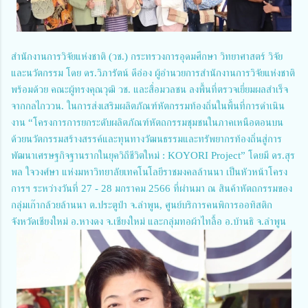
สำนักงานการวิจัยแห่งชาติ (วช.) กระทรวงการอุดมศึกษา วิทยาศาสตร์ วิจัย
และนวัตกรรม โดย ดร.วิภารัตน์ ดีอ่อง ผู้อำนวยการสำนักงานการวิจัยแห่งชาติ
พร้อมด้วย คณะผู้ทรงคุณวุฒิ วช. และสื่อมวลชน ลงพื้นที่ตรวจเยี่ยมผลสำเร็จ
จากกลไกววน. ในการส่งเสริมผลิตภัณฑ์หัตกรรมท้องถิ่นในพื้นที่การดำเนิน
งาน “โครงการการยกระดับผลิตภัณฑ์หัตถกรรมชุมชนในภาคเหนือตอนบน
ด้วยนวัตกรรมสร้างสรรค์และทุนทางวัฒนธรรมและทรัพยากรท้องถิ่นสู่การ
พัฒนาเศรษฐกิจฐานรากในยุควิถีชีวิตใหม่ : KOYORI Project” โดยมี ดร.สุร
พล ใจวงศ์ษา แห่งมหาวิทยาลัยเทคโนโลยีราชมงคลล้านนา เป็นหัวหน้าโครง
การฯ ระหว่างวันที่ 27 - 28 มกราคม 2566 ที่ผ่านมา ณ สินค้าหัตถกรรมของ
กลุ่มเก๊ากล้วยล้านนา ต.ประตูป่า จ.ลำพูน, ศูนย์บริการคนพิการออทิสติก
จังหวัดเชียงใหม่ อ.หางดง จ.เชียงใหม่ และกลุ่มทอผ้าไทลื้อ อ.บ้านธิ จ.ลำพูน