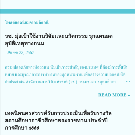
โพสต์ยอดนิยมจากบล็อกนี้
วช. มุ่งเป้าใช้งานวิจัยและนวัตกรรม รุกแผนลด
อุบัติเหตุทางถนน
-
มีนาคม 22, 2567
ความปลอดภัยทางท้องถนน นับเป็นวาระสำคัญของประเทศ ที่ต้องมีการตั้งเป้า
หมาย และบูรณาการการทำงานของทุกหน่วยงาน เพื่อสร้างความปลอดภัยให้
กับประชาชน สำนักงานการวิจัยแห่งชาติ (วช.) กระทรวงการอุดมศึกษา
วิทยาศาสตร์ วิจัยและนวัตกรรม ได้ให้ความสำคัญกับเรื่องดังกล่าว จึงร่วมกับ
READ MORE »
สมาคมวิศวกรรมชีวการแพทย์ไทย จัดการประชุมเผยแพร่ผลการดำเนินงาน
โครงการการวิจัยเชิงปฏิบัติการโดยบูรณาการทุกภาคส่วน เพื่อลดอุบัติเหตุและ
การเสียชีวิตให้สอดคล้องกับเป้าหมายแผนแม่บทฉบับที่ 5 ในวันที่ 22 มีนาคม
เทคนิคนครสวรรค์รับการประเมินเพื่อรับรางวัล
2567 โดยมี ดร.วิภารัตน์ ดีอ่อง ผู้อำนวยการสำนักงานการวิจัยแห่งชาติ เป็น
สถานศึกษาอาชีวศึกษาพระราชทาน ประจำปี
ประธานในพิธีเปิดพร้อมให้นโยบายการผลักดันงานวิจัยเพื่อความปลอดภัยทาง
การศึกษา 2666
ถนน และนายแพทย์ชาญวิทย์ ทระเทพ หัวหน้าโครงการวิจัยฯ กล่าวรายงาน ซึ่ง