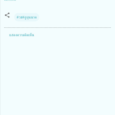
#​วช#อูบุนนาค
แสดงความคิดเห็น
ค
ว
า
ม
คิ
ด
เ
ห็
น