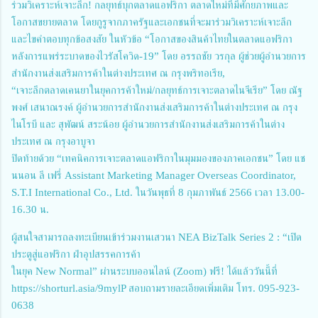
ร่วมวิเคราะห์เจาะลึก! กลยุทธ์บุกตลาดแอฟริกา ตลาดใหม่ที่มีศักยภาพและ
โอกาสขยายตลาด โดยกูรูจากภาครัฐและเอกชนที่จะมาร่วมวิเคราะห์เจาะลึก
และไขคำตอบทุกข้อสงสัย ในหัวข้อ “โอกาสของสินค้าไทยในตลาดแอฟริกา
หลังการแพร่ระบาดของไวรัสโควิด-19” โดย อรรถชัย วรกุล ผู้ช่วยผู้อำนวยการ
สำนักงานส่งเสริมการค้าในต่างประเทศ ณ กรุงพริทอเรีย,
“เจาะลึกตลาดเคนยาในยุคการค้าใหม่/กลยุทธ์การเจาะตลาดไนจีเรีย” โดย ณัฐ
พงศ์ เสนาณรงค์ ผู้อำนวยการสำนักงานส่งเสริมการค้าในต่างประเทศ ณ กรุง
ไนโรบี และ สุพัฒน์ สระน้อย ผู้อำนวยการสำนักงานส่งเสริมการค้าในต่าง
ประเทศ ณ กรุงอาบูจา
ปิดท้ายด้วย “เทคนิคการเจาะตลาดแอฟริกาในมุมมองของภาคเอกชน” โดย แช
นนอน ลี เฟรี่ Assistant Marketing Manager Overseas Coordinator,
S.T.I International Co., Ltd. ในวันพุธที่ 8 กุมภาพันธ์ 2566 เวลา 13.00-
16.30 น.
ผู้สนใจสามารถลงทะเบียนเข้าร่วมงานเสวนา NEA BizTalk Series 2 : “เปิด
ประตูสู่แอฟริกา ฝ่าอุปสรรคการค้า
ในยุค New Normal” ผ่านระบบออนไลน์ (Zoom) ฟรี! ได้แล้ววันนี้ที่
https://shorturl.asia/9mylP
สอบถามรายละเอียดเพิ่มเติม โทร. 095-923-
0638