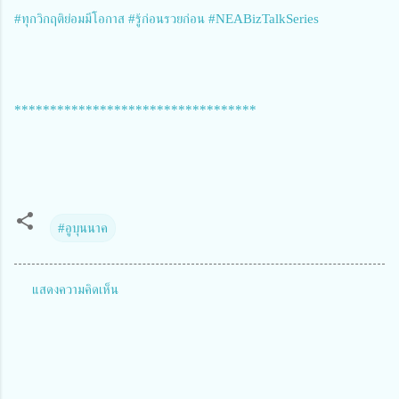
#ทุกวิกฤติย่อมมีโอกาส #รู้ก่อนรวยก่อน #NEABizTalkSeries
**********************************
#อูบุนนาค
แสดงความคิดเห็น
ค
ว
า
ม