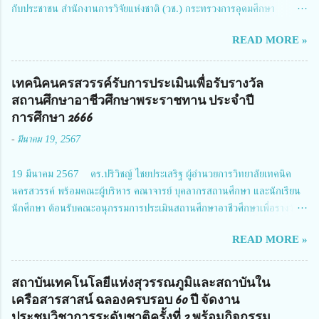
กับประชาชน สำนักงานการวิจัยแห่งชาติ (วช.) กระทรวงการอุดมศึกษา
วิทยาศาสตร์ วิจัยและนวัตกรรม ได้ให้ความสำคัญกับเรื่องดังกล่าว จึงร่วมกับ
READ MORE »
สมาคมวิศวกรรมชีวการแพทย์ไทย จัดการประชุมเผยแพร่ผลการดำเนินงาน
โครงการการวิจัยเชิงปฏิบัติการโดยบูรณาการทุกภาคส่วน เพื่อลดอุบัติเหตุและ
การเสียชีวิตให้สอดคล้องกับเป้าหมายแผนแม่บทฉบับที่ 5 ในวันที่ 22 มีนาคม
เทคนิคนครสวรรค์รับการประเมินเพื่อรับรางวัล
2567 โดยมี ดร.วิภารัตน์ ดีอ่อง ผู้อำนวยการสำนักงานการวิจัยแห่งชาติ เป็น
สถานศึกษาอาชีวศึกษาพระราชทาน ประจำปี
ประธานในพิธีเปิดพร้อมให้นโยบายการผลักดันงานวิจัยเพื่อความปลอดภัยทาง
การศึกษา 2666
ถนน และนายแพทย์ชาญวิทย์ ทระเทพ หัวหน้าโครงการวิจัยฯ กล่าวรายงาน ซึ่ง
-
มีนาคม 19, 2567
การประชุมในครั้งนี้ นางสาวสตตกมล เกียรติพานิช ผู้อำนวยการกองบริหารทุน
วิจัยและนวัตกรรม 2 ได้รับมอบหมายให้เข้าร่วมการประชุม ณ Grand
19 มีนาคม 2567 ดร.ปริวิชญ์ ไชยประเสริฐ ผู้อำนวยการวิทยาลัยเทคนิค
Richmond Stylish Convention Hotel จังหวัดนนทบุรี ดร.วิภารัตน์ ดีอ่อง
นครสวรรค์ พร้อมคณะผู้บริหาร คณาจารย์ บุคลากรสถานศึกษา และนักเรียน
ผู้อำนวยการสำนักงานการวิจัยแห่งชาติ กล่าวว่า วช. ในฐานะหน่วยงานบริหาร
นักศึกษา ต้อนรับคณะอนุกรรมการประเมินสถานศึกษาอาชีวศึกษาเพื่อรางวัล
จัดการทุนวิจัยและนวัตกรรมได้เล็งเห็นถึงความสำคัญของกา...
สถานศึกษาพระราชทาน เขตภาคเหนือ 2 ประจำปี การศึกษา 2566 นำโดย
READ MORE »
นายจักรภพ เนวะมาตย์ ผู้อำนวยการวิทยาลัยเทคนิคตาก ประธานคณะอนุกร
รมการฯ 1.นายวณิชา คณะใน ผู้ทรงคุณวุฒิ 2.นายภัทธาวุธ โพธา ผู้อำนวย
การวิทยาลัยสารพัดช่างกำแพงเพชร 3.นางสาวหัตถาภรณ์ เสาร์เรือน ผู้อำนวย
สถาบันเทคโนโลยีแห่งสุวรรณภูมิและสถาบันใน
การวิทยาลัยการอาชีพบ้านตาก 4.นางเพ็ญศรี ขุนทอง ผู้อำนวยการวิทยาลัย
เครือสารสาสน์ ฉลองครบรอบ 60 ปี จัดงาน
การอาชีพรัตนประสิทธิ์วิทย์ 5.นายธเนศ คงวังทอง ผู้อำนวยการวิทยาลัย
ประชุมวิชาการระดับชาติครั้งที่ 2 พร้อมกิจกรรม