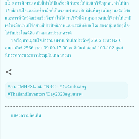
ขโมย การมี พรบ ฉบับนี้ทำให้มีเครื่องมื รับรองให้กับนักวิจัยทุกคน ทำให้นัก
วิจัยมีกำลังใจและมีเครื่องมือที่เป็นระบบรับรองสิทธิขั้นพื้นฐานในฐานะนักวิจัย
และการที่นักวิจัยเข้มแข็งก็จะทำให้ได้งานวิจัยที่ดี กฏหมายฉบับนี้จึงทำให้เรามี
เครื่องมือนำไปใช้อย่างมีประสิทธิภาพและแระสิทธิผล โดยสองกลุ่มหลักๆที่จะ
ได้รับประโยชน์คือ สังคมและประเทศชาติ
ขอเชิญชวนผู้สนใจเข้าร่วมชมงาน วันนักประดิษฐ์ 2566 ระหว่าง2-6
กุมภาพันธ์ 2566 เวลา 09.00-17.00 ณ อีเว้นท์ ฮอลล์ 100-102 ศูนย์
นิทรรศการและการประชุมไบเทค บางนา
#อว. #MHESI#วช. #NRCT #วันนักประดิษฐ์
#ThailandInventors’Day2023#อูบุนนาค
แสดงความคิดเห็น
ค
ว