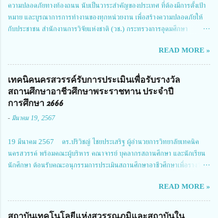
ความปลอดภัยทางท้องถนน นับเป็นวาระสำคัญของประเทศ ที่ต้องมีการตั้งเป้า
หมาย และบูรณาการการทำงานของทุกหน่วยงาน เพื่อสร้างความปลอดภัยให้
กับประชาชน สำนักงานการวิจัยแห่งชาติ (วช.) กระทรวงการอุดมศึกษา
วิทยาศาสตร์ วิจัยและนวัตกรรม ได้ให้ความสำคัญกับเรื่องดังกล่าว จึงร่วมกับ
READ MORE »
สมาคมวิศวกรรมชีวการแพทย์ไทย จัดการประชุมเผยแพร่ผลการดำเนินงาน
โครงการการวิจัยเชิงปฏิบัติการโดยบูรณาการทุกภาคส่วน เพื่อลดอุบัติเหตุและ
การเสียชีวิตให้สอดคล้องกับเป้าหมายแผนแม่บทฉบับที่ 5 ในวันที่ 22 มีนาคม
เทคนิคนครสวรรค์รับการประเมินเพื่อรับรางวัล
2567 โดยมี ดร.วิภารัตน์ ดีอ่อง ผู้อำนวยการสำนักงานการวิจัยแห่งชาติ เป็น
สถานศึกษาอาชีวศึกษาพระราชทาน ประจำปี
ประธานในพิธีเปิดพร้อมให้นโยบายการผลักดันงานวิจัยเพื่อความปลอดภัยทาง
การศึกษา 2666
ถนน และนายแพทย์ชาญวิทย์ ทระเทพ หัวหน้าโครงการวิจัยฯ กล่าวรายงาน ซึ่ง
-
มีนาคม 19, 2567
การประชุมในครั้งนี้ นางสาวสตตกมล เกียรติพานิช ผู้อำนวยการกองบริหารทุน
วิจัยและนวัตกรรม 2 ได้รับมอบหมายให้เข้าร่วมการประชุม ณ Grand
19 มีนาคม 2567 ดร.ปริวิชญ์ ไชยประเสริฐ ผู้อำนวยการวิทยาลัยเทคนิค
Richmond Stylish Convention Hotel จังหวัดนนทบุรี ดร.วิภารัตน์ ดีอ่อง
นครสวรรค์ พร้อมคณะผู้บริหาร คณาจารย์ บุคลากรสถานศึกษา และนักเรียน
ผู้อำนวยการสำนักงานการวิจัยแห่งชาติ กล่าวว่า วช. ในฐานะหน่วยงานบริหาร
นักศึกษา ต้อนรับคณะอนุกรรมการประเมินสถานศึกษาอาชีวศึกษาเพื่อรางวัล
จัดการทุนวิจัยและนวัตกรรมได้เล็งเห็นถึงความสำคัญของกา...
สถานศึกษาพระราชทาน เขตภาคเหนือ 2 ประจำปี การศึกษา 2566 นำโดย
READ MORE »
นายจักรภพ เนวะมาตย์ ผู้อำนวยการวิทยาลัยเทคนิคตาก ประธานคณะอนุกร
รมการฯ 1.นายวณิชา คณะใน ผู้ทรงคุณวุฒิ 2.นายภัทธาวุธ โพธา ผู้อำนวย
การวิทยาลัยสารพัดช่างกำแพงเพชร 3.นางสาวหัตถาภรณ์ เสาร์เรือน ผู้อำนวย
สถาบันเทคโนโลยีแห่งสุวรรณภูมิและสถาบันใน