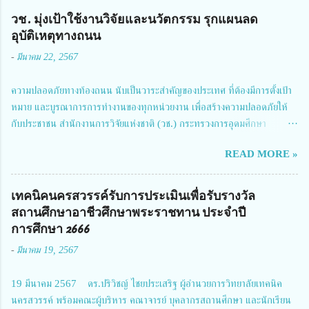
วช. มุ่งเป้าใช้งานวิจัยและนวัตกรรม รุกแผนลด
อุบัติเหตุทางถนน
-
มีนาคม 22, 2567
ความปลอดภัยทางท้องถนน นับเป็นวาระสำคัญของประเทศ ที่ต้องมีการตั้งเป้า
หมาย และบูรณาการการทำงานของทุกหน่วยงาน เพื่อสร้างความปลอดภัยให้
กับประชาชน สำนักงานการวิจัยแห่งชาติ (วช.) กระทรวงการอุดมศึกษา
วิทยาศาสตร์ วิจัยและนวัตกรรม ได้ให้ความสำคัญกับเรื่องดังกล่าว จึงร่วมกับ
READ MORE »
สมาคมวิศวกรรมชีวการแพทย์ไทย จัดการประชุมเผยแพร่ผลการดำเนินงาน
โครงการการวิจัยเชิงปฏิบัติการโดยบูรณาการทุกภาคส่วน เพื่อลดอุบัติเหตุและ
การเสียชีวิตให้สอดคล้องกับเป้าหมายแผนแม่บทฉบับที่ 5 ในวันที่ 22 มีนาคม
เทคนิคนครสวรรค์รับการประเมินเพื่อรับรางวัล
2567 โดยมี ดร.วิภารัตน์ ดีอ่อง ผู้อำนวยการสำนักงานการวิจัยแห่งชาติ เป็น
สถานศึกษาอาชีวศึกษาพระราชทาน ประจำปี
ประธานในพิธีเปิดพร้อมให้นโยบายการผลักดันงานวิจัยเพื่อความปลอดภัยทาง
การศึกษา 2666
ถนน และนายแพทย์ชาญวิทย์ ทระเทพ หัวหน้าโครงการวิจัยฯ กล่าวรายงาน ซึ่ง
-
มีนาคม 19, 2567
การประชุมในครั้งนี้ นางสาวสตตกมล เกียรติพานิช ผู้อำนวยการกองบริหารทุน
วิจัยและนวัตกรรม 2 ได้รับมอบหมายให้เข้าร่วมการประชุม ณ Grand
19 มีนาคม 2567 ดร.ปริวิชญ์ ไชยประเสริฐ ผู้อำนวยการวิทยาลัยเทคนิค
Richmond Stylish Convention Hotel จังหวัดนนทบุรี ดร.วิภารัตน์ ดีอ่อง
นครสวรรค์ พร้อมคณะผู้บริหาร คณาจารย์ บุคลากรสถานศึกษา และนักเรียน
ผู้อำนวยการสำนักงานการวิจัยแห่งชาติ กล่าวว่า วช. ในฐานะหน่วยงานบริหาร