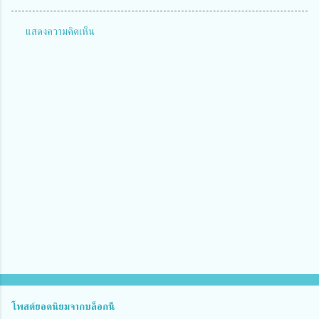
แสดงความคิดเห็น
ค
ว
า
ม
คิ
ด
เ
ห็
น
โพสต์ยอดนิยมจากบล็อกนี้