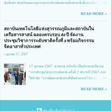
นักศึกษา ต้อนรับคณะอนุกรรมการประเมินสถานศึกษาอาชีวศึกษาเพื่อรางวัล
จัดการทุนวิจัยและนวัตกรรมได้เล็งเห็นถึงความสำคัญของกา...
สถานศึกษาพระราชทาน เขตภาคเหนือ 2 ประจำปี การศึกษา 2566 นำโดย
READ MORE »
นายจักรภพ เนวะมาตย์ ผู้อำนวยการวิทยาลัยเทคนิคตาก ประธานคณะอนุกร
รมการฯ 1.นายวณิชา คณะใน ผู้ทรงคุณวุฒิ 2.นายภัทธาวุธ โพธา ผู้อำนวย
การวิทยาลัยสารพัดช่างกำแพงเพชร 3.นางสาวหัตถาภรณ์ เสาร์เรือน ผู้อำนวย
สถาบันเทคโนโลยีแห่งสุวรรณภูมิและสถาบันใน
การวิทยาลัยการอาชีพบ้านตาก 4.นางเพ็ญศรี ขุนทอง ผู้อำนวยการวิทยาลัย
เครือสารสาสน์ ฉลองครบรอบ 60 ปี จัดงาน
การอาชีพรัตนประสิทธิ์วิทย์ 5.นายธเนศ คงวังทอง ผู้อำนวยการวิทยาลัย
ประชุมวิชาการระดับชาติครั้งที่ 2 พร้อมกิจกรรม
เกษตรและเทคโนโลยีพิจิตร 6.นายชัยณรงค์ คชมาตย์ ผู้อำนวยการวิทยาลัย
จิตอาสาทั่วประเทศ
เทคนิคพิจิตร 7.นายสดายุทธ ภูคลัง รองผู้อำนวยการวิทยาลัยเทคนิคตาก และ
-
ตุลาคม 17, 2567
8.นายณัฐกฤต ภูทวี รองผู้อำนวยการวิทยาลัยเทคนิคตาก นายจักรภพ กล่าว
ว่า วิทยาลัยเทคนิคนครสวรรค์เป็นสถานศึกษาขนาดใหญ่พิเศษ มีความเป็นมาที่
17 ตุลาคม 2567 นายชวน หลีกภัย เป็นประธานเปิดงาน
ยาวนาน มีบุคลากร นักเรียน นักศึกษาจำนวนมาก ต้องการควา...
“การประชุมวิชาการระดับชาติ ครั้งที่ 2 ประจำปี 2567 ภาย
ใต้หัวข้อ "การพัฒนาชาติอย่างยั่งยืนด้วยงานวิจัยและ
นวัตกรรม (The 2nd Suvamabhumi Institute of
READ MORE »
Technology National Conference 2024: 'Towards
Thailand Sustainability Research')" พร้อมทั้งกล่าว
ปาฐกถาพิเศษ เรื่อง "มองอนาคตประเทศไทยในการพัฒนา
ชาติอยางยั่งยืนด้วยงานวิจัยและนวัตกรรม" และ นางสาวศิริ
ขับเคลื่อนโดย Blogger