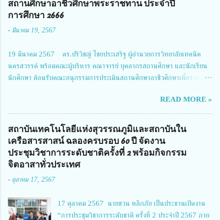
สถานศึกษาอาชีวศึกษาพระราชทาน ประจำปี
ประธานในพิธีเปิดพร้อมให้นโยบายการผลักดันงานวิจัยเพื่อความปลอดภัยทาง
การศึกษา 2666
ถนน และนายแพทย์ชาญวิทย์ ทระเทพ หัวหน้าโครงการวิจัยฯ กล่าวรายงาน ซึ่ง
-
มีนาคม 19, 2567
การประชุมในครั้งนี้ นางสาวสตตกมล เกียรติพานิช ผู้อำนวยการกองบริหารทุน
วิจัยและนวัตกรรม 2 ได้รับมอบหมายให้เข้าร่วมการประชุม ณ Grand
19 มีนาคม 2567 ดร.ปริวิชญ์ ไชยประเสริฐ ผู้อำนวยการวิทยาลัยเทคนิค
Richmond Stylish Convention Hotel จังหวัดนนทบุรี ดร.วิภารัตน์ ดีอ่อง
นครสวรรค์ พร้อมคณะผู้บริหาร คณาจารย์ บุคลากรสถานศึกษา และนักเรียน
ผู้อำนวยการสำนักงานการวิจัยแห่งชาติ กล่าวว่า วช. ในฐานะหน่วยงานบริหาร
นักศึกษา ต้อนรับคณะอนุกรรมการประเมินสถานศึกษาอาชีวศึกษาเพื่อรางวัล
จัดการทุนวิจัยและนวัตกรรมได้เล็งเห็นถึงความสำคัญของกา...
สถานศึกษาพระราชทาน เขตภาคเหนือ 2 ประจำปี การศึกษา 2566 นำโดย
READ MORE »
นายจักรภพ เนวะมาตย์ ผู้อำนวยการวิทยาลัยเทคนิคตาก ประธานคณะอนุกร
รมการฯ 1.นายวณิชา คณะใน ผู้ทรงคุณวุฒิ 2.นายภัทธาวุธ โพธา ผู้อำนวย
การวิทยาลัยสารพัดช่างกำแพงเพชร 3.นางสาวหัตถาภรณ์ เสาร์เรือน ผู้อำนวย
สถาบันเทคโนโลยีแห่งสุวรรณภูมิและสถาบันใน
การวิทยาลัยการอาชีพบ้านตาก 4.นางเพ็ญศรี ขุนทอง ผู้อำนวยการวิทยาลัย
เครือสารสาสน์ ฉลองครบรอบ 60 ปี จัดงาน
การอาชีพรัตนประสิทธิ์วิทย์ 5.นายธเนศ คงวังทอง ผู้อำนวยการวิทยาลัย
ประชุมวิชาการระดับชาติครั้งที่ 2 พร้อมกิจกรรม
เกษตรและเทคโนโลยีพิจิตร 6.นายชัยณรงค์ คชมาตย์ ผู้อำนวยการวิทยาลัย
จิตอาสาทั่วประเทศ
เทคนิคพิจิตร 7.นายสดายุทธ ภูคลัง รองผู้อำนวยการวิทยาลัยเทคนิคตาก และ
-
ตุลาคม 17, 2567
8.นายณัฐกฤต ภูทวี รองผู้อำนวยการวิทยาลัยเทคนิคตาก นายจักรภพ กล่าว
ว่า วิทยาลัยเทคนิคนครสวรรค์เป็นสถานศึกษาขนาดใหญ่พิเศษ มีความเป็นมาที่
17 ตุลาคม 2567 นายชวน หลีกภัย เป็นประธานเปิดงาน
ยาวนาน มีบุคลากร นักเรียน นักศึกษาจำนวนมาก ต้องการควา...
“การประชุมวิชาการระดับชาติ ครั้งที่ 2 ประจำปี 2567 ภาย