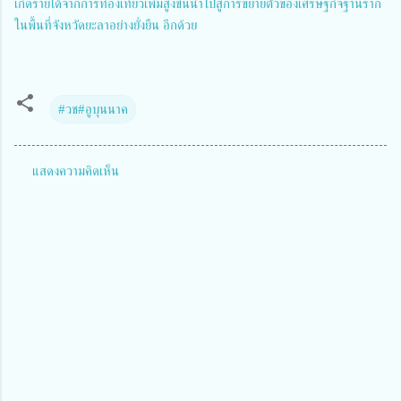
เกิดรายได้จากการท่องเที่ยวเพิ่มสูงขึ้นนำไปสู่การขยายตัวของเศรษฐกิจฐานราก
ในพื้นที่จังหวัดยะลาอย่างยั่งยืน อีกด้วย
#วช#อูบุนนาค
แสดงความคิดเห็น
ค
ว
า
ม
คิ
ด
เ
ห็
น