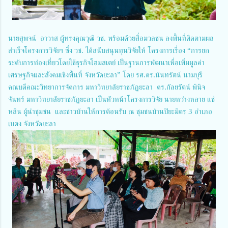
นายสุพจน์ อาวาส ผู้ทรงคุณวุฒิ วช. พร้อมด้วยสื่อมวลชน ลงพื้นที่ติดตามผล
สำเร็จโครงการวิจัยฯ ซึ่ง วช. ได้สนับสนุนทุนวิจัยให้ โครงการเรื่อง “การยก
ระดับการท่องเที่ยวโดยใช้ธุรกิจโฮมสเตย์ เป็นฐานการพัฒนาเพื่อเพิ่มมูลค่า
เศรษฐกิจและสังคมเชิงพื้นที่ จังหวัดยะลา” โดย รศ.ดร.นันทรัตน์ นามบุรี
คณบดีคณะวิทยาการจัดการ มหาวิทยาลัยราชภัฏยะลา ดร.กัลยรัตน์ พินิจ
จันทร์ มหาวิทยาลัยราชภัฏยะลา เป็นหัวหน้าโครงการวิจัย นายหว่างหลาย แช่
หลิน ผู้นำชุมชน และชาวบ้านให้การต้อนรับ ณ ชุมชนบ้านปิยะมิตร 3 อำเภอ
เบตง จังหวัดยะลา