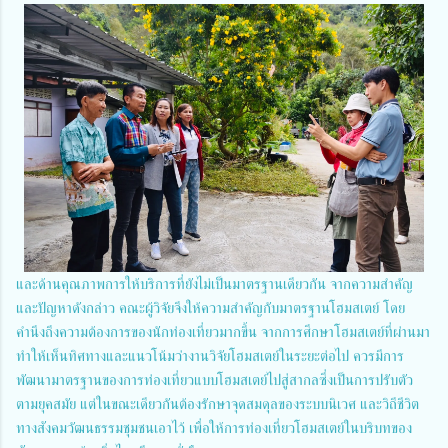
และด้านคุณภาพการให้บริการที่ยังไม่เป็นมาตรฐานเดียวกัน จากความสำคัญ
และปัญหาดังกล่าว คณะผู้วิจัยจึงให้ความสำคัญกับมาตรฐานโฮมสเตย์ โดย
คำนึงถึงความต้องการของนักท่องเที่ยวมากขึ้น จากการศึกษาโฮมสเตย์ที่ผ่านมา
ทำให้เห็นทิศทางและแนวโน้มว่างานวิจัยโฮมสเตย์ในระยะต่อไป ควรมีการ
พัฒนามาตรฐานของการท่องเที่ยวแบบโฮมสเตย์ไปสู่สากลซึ่งเป็นการปรับตัว
ตามยุคสมัย แต่ในขณะเดียวกันต้องรักษาจุดสมดุลของระบบนิเวศ และวิถีชีวิต
ทางสังคมวัฒนธรรมชุมชนเอาไว้ เพื่อให้การท่องเที่ยวโฮมสเตย์ในบริบทของ