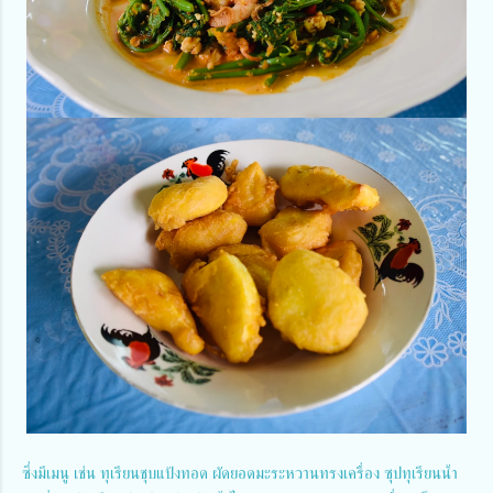
ซึ่งมีเมนู เช่น ทุเรียนชุบแป้งทอด ผัดยอดมะระหวานทรงเครื่อง ซุปทุเรียนน้ำ