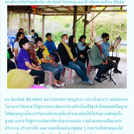
แกงคั่วกะทิทุเรียนปลานิล ปลานิลน้ำไหลทอด และข้าวผัดทรงเครื่อง เป็นต้น
ดร.กัลยรัตน์ พินิจจันทร์ มหาวิทยาลัยราชภัฏยะลา กล่าวทิ้งท้ายว่า ผลผลิตจาก
โครงการวิจัยจะนำไปสู่การยกระดับการท่องเที่ยวโดยใช้ธุรกิจโฮมสเตย์เป็นฐาน
ให้มีมาตรฐานในการรับรองนักท่องเที่ยวที่จะมาเยือนให้ได้รับความพึงพอใจ
สูงสุด และนำไปสู่การกลับมาเที่ยวซ้ำและบอกต่อ รวมถึงสามารถเป็นแหล่ง
สร้างงาน สร้างรายได้ ลดความเหลื่อมล้ำแก่ชุมชน ๆ สามารถพึ่งพาตนเองได้