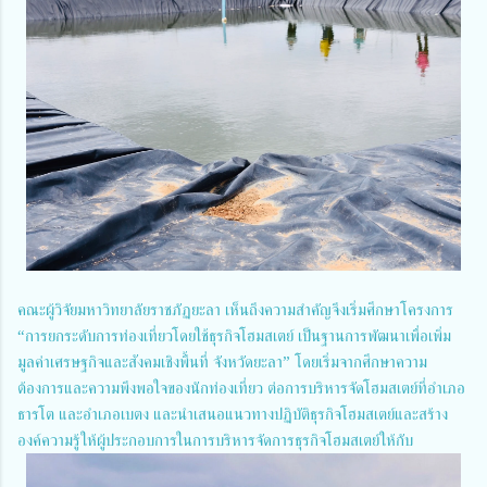
คณะผู้วิจัยมหาวิทยาลัยราชภัฏยะลา เห็นถึงความสำคัญจึงเริ่มศึกษาโครงการ
“การยกระดับการท่องเที่ยวโดยใช้ธุรกิจโฮมสเตย์ เป็นฐานการพัฒนาเพื่อเพิ่ม
มูลค่าเศรษฐกิจและสังคมเชิงพื้นที่ จังหวัดยะลา” โดยเริ่มจากศึกษาความ
ต้องการและความพึงพอใจของนักท่องเที่ยว ต่อการบริหารจัดโฮมสเตย์ที่อำเภอ
ธารโต และอำเภอเบตง และนำเสนอแนวทางปฏิบัติธุรกิจโฮมสเตย์และสร้าง
องค์ความรู้ให้ผู้ประกอบการในการบริหารจัดการธุรกิจโฮมสเตย์ให้กับ