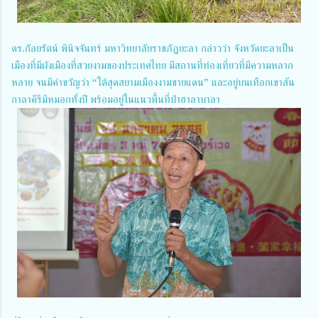
ดร.กัลยรัตน์ พินิจจันทร์ มหาวิทยาลัยราชภัฏยะลา กล่าวว่า จังหวัดยะลาเป็น
เมืองที่มีผังเมืองที่สวยงามของประเทศไทย มีสถานที่ท่องเที่ยวที่มีความหลาก
หลาย จนมีคำขวัญว่า “ใต้สุดสยามเมืองงามชายแดน” และอยู่บนเทือกเขาสัน
กาลาคีรีมีหมอกทั้งปี พร้อมอยู่ในแนวพื้นที่ป่าฮาลาบาลา