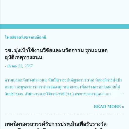
โพสต์ยอดนิยมจากบล็อกนี้
วช. มุ่งเป้าใช้งานวิจัยและนวัตกรรม รุกแผนลด
อุบัติเหตุทางถนน
-
มีนาคม 22, 2567
ความปลอดภัยทางท้องถนน นับเป็นวาระสำคัญของประเทศ ที่ต้องมีการตั้งเป้า
หมาย และบูรณาการการทำงานของทุกหน่วยงาน เพื่อสร้างความปลอดภัยให้
กับประชาชน สำนักงานการวิจัยแห่งชาติ (วช.) กระทรวงการอุดมศึกษา
วิทยาศาสตร์ วิจัยและนวัตกรรม ได้ให้ความสำคัญกับเรื่องดังกล่าว จึงร่วมกับ
READ MORE »
สมาคมวิศวกรรมชีวการแพทย์ไทย จัดการประชุมเผยแพร่ผลการดำเนินงาน
โครงการการวิจัยเชิงปฏิบัติการโดยบูรณาการทุกภาคส่วน เพื่อลดอุบัติเหตุและ
การเสียชีวิตให้สอดคล้องกับเป้าหมายแผนแม่บทฉบับที่ 5 ในวันที่ 22 มีนาคม
เทคนิคนครสวรรค์รับการประเมินเพื่อรับรางวัล
2567 โดยมี ดร.วิภารัตน์ ดีอ่อง ผู้อำนวยการสำนักงานการวิจัยแห่งชาติ เป็น