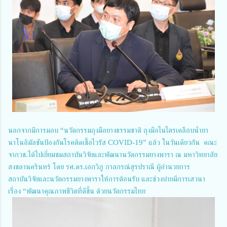
นอกจากมีการมอบ “นวัตกรรมถุงมือยางธรรมชาติ ถุงมือไนไตรเคลือบน้ำยา
นาโนอิมัลชันป้องกันโรคติดเชื้อไวรัส COVID-19” แล้ว ในวันเดียวกัน คณะ
จากวช.ได้ไปเยี่ยมชมสถาบันวิจัยและพัฒนานวัตกรรมยางพารา ณ มหาวิทยาลัย
สงขลานครินทร์ โดย รศ.ดร.เอกวิภู กาลกรณ์สุรปราณี ผู้อำนวยการ
สถาบันวิจัยและนวัตกรรมยางพาราให้การต้อนรับ และช่วงบ่ายมีการเสวนา
เรื่อง “พัฒนาคุณภาพชีวิตที่ดีขึ้น ด้วยนวัตกรรมไทย