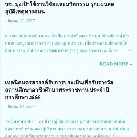
วช. มุ่งเป้าใช้งานวิจัยและนวัตกรรม รุกแผนลด
อุบัติเหตุทางถนน
-
มีนาคม 22, 2567
ความปลอดภัยทางท้องถนน นับเป็นวาระสำคัญของประเทศ ที่ต้องมีการตั้งเป้า
หมาย และบูรณาการการทำงานของทุกหน่วยงาน เพื่อสร้างความปลอดภัยให้
กับประชาชน สำนักงานการวิจัยแห่งชาติ (วช.) กระทรวงการอุดมศึกษา
วิทยาศาสตร์ วิจัยและนวัตกรรม ได้ให้ความสำคัญกับเรื่องดังกล่าว จึงร่วมกับ
READ MORE »
สมาคมวิศวกรรมชีวการแพทย์ไทย จัดการประชุมเผยแพร่ผลการดำเนินงาน
โครงการการวิจัยเชิงปฏิบัติการโดยบูรณาการทุกภาคส่วน เพื่อลดอุบัติเหตุและ
การเสียชีวิตให้สอดคล้องกับเป้าหมายแผนแม่บทฉบับที่ 5 ในวันที่ 22 มีนาคม
เทคนิคนครสวรรค์รับการประเมินเพื่อรับรางวัล
2567 โดยมี ดร.วิภารัตน์ ดีอ่อง ผู้อำนวยการสำนักงานการวิจัยแห่งชาติ เป็น
สถานศึกษาอาชีวศึกษาพระราชทาน ประจำปี
ประธานในพิธีเปิดพร้อมให้นโยบายการผลักดันงานวิจัยเพื่อความปลอดภัยทาง
การศึกษา 2666
ถนน และนายแพทย์ชาญวิทย์ ทระเทพ หัวหน้าโครงการวิจัยฯ กล่าวรายงาน ซึ่ง
-
มีนาคม 19, 2567
การประชุมในครั้งนี้ นางสาวสตตกมล เกียรติพานิช ผู้อำนวยการกองบริหารทุน
วิจัยและนวัตกรรม 2 ได้รับมอบหมายให้เข้าร่วมการประชุม ณ Grand
19 มีนาคม 2567 ดร.ปริวิชญ์ ไชยประเสริฐ ผู้อำนวยการวิทยาลัยเทคนิค
Richmond Stylish Convention Hotel จังหวัดนนทบุรี ดร.วิภารัตน์ ดีอ่อง
นครสวรรค์ พร้อมคณะผู้บริหาร คณาจารย์ บุคลากรสถานศึกษา และนักเรียน
ผู้อำนวยการสำนักงานการวิจัยแห่งชาติ กล่าวว่า วช. ในฐานะหน่วยงานบริหาร
นักศึกษา ต้อนรับคณะอนุกรรมการประเมินสถานศึกษาอาชีวศึกษาเพื่อรางวัล