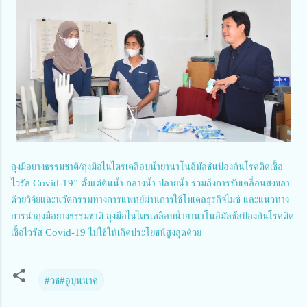
ถุงมือยางธรรมชาติ/ถุงมือไนไตรเคลือบน้ำยานาโนอิมัลชันป้องกันโรคติดเชื้อ
ไวรัส Covid-19” ตั้งแต่ต้นน้ำ กลางน้ำ ปลายน้ำ รวมถึงการขับเคลื่อนสงขลา
ด้วยวิจัยและนวัตกรรมทางการแพทย์ผ่านการใช้โมเดลธุรกิจไมซ์ และแนวทาง
การนำถุงมือยางธรรมชาติ ถุงมือไนไตรเคลือบน้ำยานาโนอิมัลชัลป้องกันโรคติด
เชื้อไวรัส Covid-19 ไปใช้ให้เกิดประโยชน์สูงสุดด้วย
#​วช#อูบุนนาค