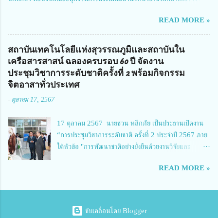
จัดการทุนวิจัยและนวัตกรรมได้เล็งเห็นถึงความสำคัญของกา...
สถานศึกษาพระราชทาน เขตภาคเหนือ 2 ประจำปี การศึกษา 2566 นำโดย
READ MORE »
นายจักรภพ เนวะมาตย์ ผู้อำนวยการวิทยาลัยเทคนิคตาก ประธานคณะอนุกร
รมการฯ 1.นายวณิชา คณะใน ผู้ทรงคุณวุฒิ 2.นายภัทธาวุธ โพธา ผู้อำนวย
การวิทยาลัยสารพัดช่างกำแพงเพชร 3.นางสาวหัตถาภรณ์ เสาร์เรือน ผู้อำนวย
สถาบันเทคโนโลยีแห่งสุวรรณภูมิและสถาบันใน
การวิทยาลัยการอาชีพบ้านตาก 4.นางเพ็ญศรี ขุนทอง ผู้อำนวยการวิทยาลัย
เครือสารสาสน์ ฉลองครบรอบ 60 ปี จัดงาน
การอาชีพรัตนประสิทธิ์วิทย์ 5.นายธเนศ คงวังทอง ผู้อำนวยการวิทยาลัย
ประชุมวิชาการระดับชาติครั้งที่ 2 พร้อมกิจกรรม
เกษตรและเทคโนโลยีพิจิตร 6.นายชัยณรงค์ คชมาตย์ ผู้อำนวยการวิทยาลัย
จิตอาสาทั่วประเทศ
เทคนิคพิจิตร 7.นายสดายุทธ ภูคลัง รองผู้อำนวยการวิทยาลัยเทคนิคตาก และ
-
ตุลาคม 17, 2567
8.นายณัฐกฤต ภูทวี รองผู้อำนวยการวิทยาลัยเทคนิคตาก นายจักรภพ กล่าว
ว่า วิทยาลัยเทคนิคนครสวรรค์เป็นสถานศึกษาขนาดใหญ่พิเศษ มีความเป็นมาที่
17 ตุลาคม 2567 นายชวน หลีกภัย เป็นประธานเปิดงาน
ยาวนาน มีบุคลากร นักเรียน นักศึกษาจำนวนมาก ต้องการควา...
“การประชุมวิชาการระดับชาติ ครั้งที่ 2 ประจำปี 2567 ภาย
ใต้หัวข้อ "การพัฒนาชาติอย่างยั่งยืนด้วยงานวิจัยและ
นวัตกรรม (The 2nd Suvamabhumi Institute of
READ MORE »
Technology National Conference 2024: 'Towards
Thailand Sustainability Research')" พร้อมทั้งกล่าว
ปาฐกถาพิเศษ เรื่อง "มองอนาคตประเทศไทยในการพัฒนา
ชาติอยางยั่งยืนด้วยงานวิจัยและนวัตกรรม" และ นางสาวศิริ
ขับเคลื่อนโดย Blogger
นทร์พร เดียวตระกูล ผู้เชี่ยวชาญด้านระบบวิจัย ผู้อำนวย