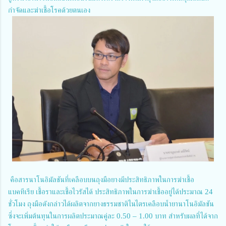
กำจัดและฆ่าเชื้อโรคด้วยตนเอง
คือสารนาโนอิมัลชันที่เคลือบบนถุงมือยางมีประสิทธิภาพในการฆ่าเชื้อ
แบคทีเรีย เชื้อราและเชื้อไวรัสได้ ประสิทธิภาพในการฆ่าเชื้ออยู่ได้ประมาณ 24
ชั่วโมง ถุงมือดังกล่าวได้ผลิตจากยางธรรมชาติไนไตรเคลือบน้ำยานาโนอิมัลชัน
ซึ่งจะเพิ่มต้นทุนในการผลิตประมาณคู่ละ 0.50 – 1.00 บาท สำหรับผลที่ได้จาก