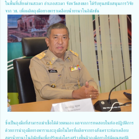
ในพื้นที่เสี่ยงด่านสะเดา อำเภอสะเดา จังหวัดสงขลา ได้รับทุนสนับสนุนการวิจัย
จาก วช. เพื่อผลิตถุงมือยางพาราเคลือบน้ำยานาโนอิมัลชัน
ซึ่งเป็นถุงมือที่สามารถฆ่าเชื้อได้ด้วยตนเอง ผลจากการทดสอบในห้องปฏิบัติการ
ด้วยการนำถุงมือยางพาราและถุงมือไนไตรที่ผลิตจากยางสังเคราะห์มาเคลือบ
สูตรน้ำยานาโนอิมัลชันเพื่อปรับแต่งโครงสร้างพื้นผิวถุงมือยางให้มีคุณสมบัติ