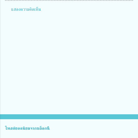
แสดงความคิดเห็น
ค
ว
า
ม
คิ
ด
เ
ห็
น
โพสต์ยอดนิยมจากบล็อกนี้