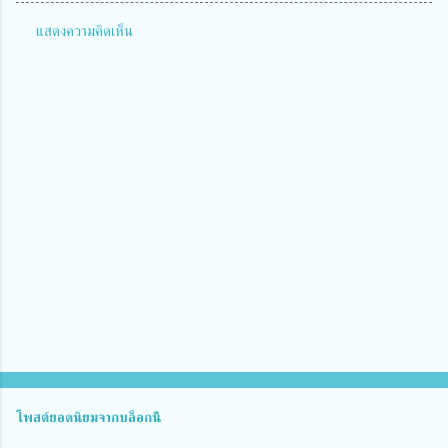
แสดงความคิดเห็น
ค
ว
า
ม
คิ
ด
เ
ห็
น
โพสต์ยอดนิยมจากบล็อกนี้