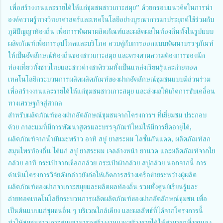
เพื่อสร้างงานและรายได้ให้แก่ชุมชนชาวเกาะสมุย” ด้วยกรอบแนวคิดในการนำ
องค์ความรู้ทางวิทยาศาสตร์และเทคโนโลยีอย่างบูรณาการมาประยุกต์ใช้ร่วมกับ
ภูมิปัญญาท้องถิ่น เพื่อการพัฒนาผลิตภัณฑ์และผลิตผลในท้องถิ่นทั้งในรูปแบบ
ผลิตภัณฑ์เพื่อการอุปโภคและบริโภค ควบคู่กับการออกแบบพัฒนาบรรจุภัณฑ์
ให้เป็นอัตลักษณ์ท้องถิ่นของชาวเกาะสมุย และตรงตามความต้องการของนัก
ท่องเที่ยวทั้งชาวไทยและชาวต่างชาติรวมทั้งเป็นแหล่งเรียนรู้และถ่ายทอด
เทคโนโลยีกระบวนการผลิตผลิตภัณฑ์ของฝากอัตลักษณ์ชุมชนแบบมีส่วนร่วม
เพื่อสร้างงานและรายได้ให้แก่ชุมชนชาวเกาะสมุย และส่งผลให้เกิดการขับเคลื่อน
ทางเศรษฐกิจสู่สากล
สำหรับผลิตภัณฑ์ของฝากอัตลักษณ์ชุมชนจากโครงการฯ ที่เยี่ยมชม ประกอบ
ด้วย กาละแมที่มีการพัฒนาสูตรและบรรจุภัณฑ์ใหม่ให้มีการยืดอายุได้,
ผลิตภัณฑ์จากน้ำมันมะพร้าว อาทิ สบู่ ยาสระผม โลชั่นกันแดด, ผลิตภัณฑ์สก
สมุนไพรท้องถิ่น ได้แก่ สบู่ ยาสระผม เจลล้างหน้า ยานวด และผลิตภัณฑ์จากใย
กล้วย อาทิ กระเป๋าจากเชือกกล้วย กระเป๋าผ้ากล้วย สบู่กล้วย นอกจากนี้ การ
ดำเนินโครงการวิจัยดังกล่าวยังก่อให้เกิดการสร้างเครือข่ายระหว่างผู้ผลิต
ผลิตภัณฑ์ของฝากจาเกาะสมุยและผลิตผลท้องถิ่น รวมทั้งศูนย์เรียนรู้และ
ถ่ายทอดเทคโนโลยีกระบวนการผลิตผลิตภัณฑ์ของฝากอัตลักษณ์ชุมชน เพื่อ
เป็นต้นแบบแก่ชุมชนอื่น ๆ บริเวณใกล้เคียง และผลลัพธ์ที่ได้จากโครงการนี้
ทำให้ชุมชนชาวเกาะสมุยสามารถสร้างงานและสร้างรายได้ให้สามารถพึ่งตนเอง