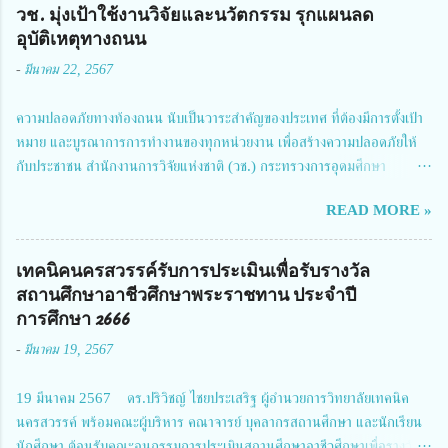
วช. มุ่งเป้าใช้งานวิจัยและนวัตกรรม รุกแผนลด
อุบัติเหตุทางถนน
-
มีนาคม 22, 2567
ความปลอดภัยทางท้องถนน นับเป็นวาระสำคัญของประเทศ ที่ต้องมีการตั้งเป้า
หมาย และบูรณาการการทำงานของทุกหน่วยงาน เพื่อสร้างความปลอดภัยให้
กับประชาชน สำนักงานการวิจัยแห่งชาติ (วช.) กระทรวงการอุดมศึกษา
วิทยาศาสตร์ วิจัยและนวัตกรรม ได้ให้ความสำคัญกับเรื่องดังกล่าว จึงร่วมกับ
READ MORE »
สมาคมวิศวกรรมชีวการแพทย์ไทย จัดการประชุมเผยแพร่ผลการดำเนินงาน
โครงการการวิจัยเชิงปฏิบัติการโดยบูรณาการทุกภาคส่วน เพื่อลดอุบัติเหตุและ
การเสียชีวิตให้สอดคล้องกับเป้าหมายแผนแม่บทฉบับที่ 5 ในวันที่ 22 มีนาคม
เทคนิคนครสวรรค์รับการประเมินเพื่อรับรางวัล
2567 โดยมี ดร.วิภารัตน์ ดีอ่อง ผู้อำนวยการสำนักงานการวิจัยแห่งชาติ เป็น
สถานศึกษาอาชีวศึกษาพระราชทาน ประจำปี
ประธานในพิธีเปิดพร้อมให้นโยบายการผลักดันงานวิจัยเพื่อความปลอดภัยทาง
การศึกษา 2666
ถนน และนายแพทย์ชาญวิทย์ ทระเทพ หัวหน้าโครงการวิจัยฯ กล่าวรายงาน ซึ่ง
-
มีนาคม 19, 2567
การประชุมในครั้งนี้ นางสาวสตตกมล เกียรติพานิช ผู้อำนวยการกองบริหารทุน
วิจัยและนวัตกรรม 2 ได้รับมอบหมายให้เข้าร่วมการประชุม ณ Grand
19 มีนาคม 2567 ดร.ปริวิชญ์ ไชยประเสริฐ ผู้อำนวยการวิทยาลัยเทคนิค
Richmond Stylish Convention Hotel จังหวัดนนทบุรี ดร.วิภารัตน์ ดีอ่อง
นครสวรรค์ พร้อมคณะผู้บริหาร คณาจารย์ บุคลากรสถานศึกษา และนักเรียน
ผู้อำนวยการสำนักงานการวิจัยแห่งชาติ กล่าวว่า วช. ในฐานะหน่วยงานบริหาร
นักศึกษา ต้อนรับคณะอนุกรรมการประเมินสถานศึกษาอาชีวศึกษาเพื่อรางวัล