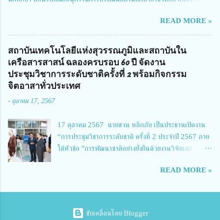
จัดการทุนวิจัยและนวัตกรรมได้เล็งเห็นถึงความสำคัญของกา...
สถานศึกษาพระราชทาน เขตภาคเหนือ 2 ประจำปี การศึกษา 2566 นำโดย
READ MORE »
นายจักรภพ เนวะมาตย์ ผู้อำนวยการวิทยาลัยเทคนิคตาก ประธานคณะอนุกร
รมการฯ 1.นายวณิชา คณะใน ผู้ทรงคุณวุฒิ 2.นายภัทธาวุธ โพธา ผู้อำนวย
การวิทยาลัยสารพัดช่างกำแพงเพชร 3.นางสาวหัตถาภรณ์ เสาร์เรือน ผู้อำนวย
สถาบันเทคโนโลยีแห่งสุวรรณภูมิและสถาบันใน
การวิทยาลัยการอาชีพบ้านตาก 4.นางเพ็ญศรี ขุนทอง ผู้อำนวยการวิทยาลัย
เครือสารสาสน์ ฉลองครบรอบ 60 ปี จัดงาน
การอาชีพรัตนประสิทธิ์วิทย์ 5.นายธเนศ คงวังทอง ผู้อำนวยการวิทยาลัย
ประชุมวิชาการระดับชาติครั้งที่ 2 พร้อมกิจกรรม
เกษตรและเทคโนโลยีพิจิตร 6.นายชัยณรงค์ คชมาตย์ ผู้อำนวยการวิทยาลัย
จิตอาสาทั่วประเทศ
เทคนิคพิจิตร 7.นายสดายุทธ ภูคลัง รองผู้อำนวยการวิทยาลัยเทคนิคตาก และ
-
ตุลาคม 17, 2567
8.นายณัฐกฤต ภูทวี รองผู้อำนวยการวิทยาลัยเทคนิคตาก นายจักรภพ กล่าว
ว่า วิทยาลัยเทคนิคนครสวรรค์เป็นสถานศึกษาขนาดใหญ่พิเศษ มีความเป็นมาที่
17 ตุลาคม 2567 นายชวน หลีกภัย เป็นประธานเปิดงาน
ยาวนาน มีบุคลากร นักเรียน นักศึกษาจำนวนมาก ต้องการควา...
“การประชุมวิชาการระดับชาติ ครั้งที่ 2 ประจำปี 2567 ภาย
ใต้หัวข้อ "การพัฒนาชาติอย่างยั่งยืนด้วยงานวิจัยและ
นวัตกรรม (The 2nd Suvamabhumi Institute of
READ MORE »
Technology National Conference 2024: 'Towards
Thailand Sustainability Research')" พร้อมทั้งกล่าว
ปาฐกถาพิเศษ เรื่อง "มองอนาคตประเทศไทยในการพัฒนา
ชาติอยางยั่งยืนด้วยงานวิจัยและนวัตกรรม" และ นางสาวศิริ
ขับเคลื่อนโดย Blogger
นทร์พร เดียวตระกูล ผู้เชี่ยวชาญด้านระบบวิจัย ผู้อำนวย