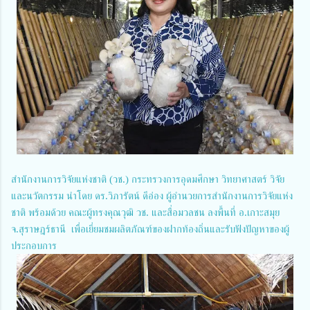
สำนักงานการวิจัยแห่งชาติ (วช.) กระทรวงการอุดมศึกษา วิทยาศาสตร์ วิจัย
และนวัตกรรม นำโดย ดร.วิภารัตน์ ดีอ่อง ผู้อำนวยการสำนักงานการวิจัยแห่ง
ชาติ พร้อมด้วย คณะผู้ทรงคุณวุฒิ วช. และสื่อมวลชน ลงพื้นที่ อ.เกาะสมุย
จ.สุราษฎร์ธานี เพื่อเยี่ยมชมผลิตภัณฑ์ของฝากท้องถิ่นและรับฟังปัญหาของผู้
ประกอบการ