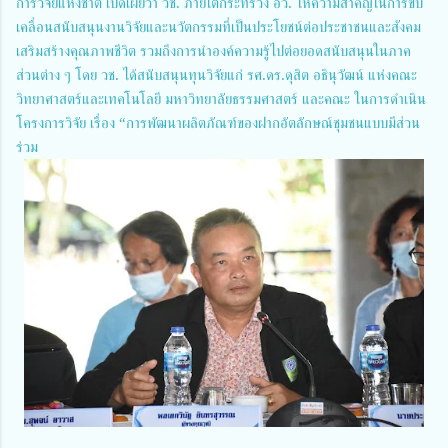
การวิจัยแห่งชาติ เปิดเผยว่า วช. ภายใต้กระทรวง อว. ให้ความสำคัญในการขับ
เคลื่อนสนับสนุนงานวิจัยและนวัตกรรมที่เป็นประโยชน์ต่อประชาชนและสังคม
เสริมสร้างคุณภาพชีวิต รวมถึงการนำองค์ความรู้ไปต่อยอดสนับสนุนในภาค
ส่วนต่าง ๆ โดย วช. ได้สนับสนุนทุนวิจัยแก่ รศ.ดร.ดุสิต อธินุวัฒน์ แห่งคณะ
วิทยาศาสตร์และเทคโนโลยี มหาวิทยาลัยธรรมศาสตร์ และคณะ ในการดำเนิน
โครงการวิจัย เรื่อง “การพัฒนาผลิตภัณฑ์ของฝากอัตลักษณ์ชุมชนแบบมีส่วน
ร่วม