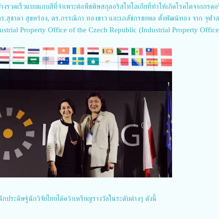
ย่างรวดเร็วแบบแถบสีที่จำเพาะต่อพืชพิษสกุลอริสโทโลเกียที่ทำให้เกิดโรคไตจากกรดอ
ร.สุชาดา สุขหร่อง, ดร.กรรณิกา ทองขาว และเภสัชกรชยพล ตั้งพัฒน์ทอง จาก จุฬา
ndustrial Property Office of the Czech Republic (Industrial Property Office
ดิษฐ์นักวิจัยไทยได้คว้าเหรียญรางวัลในระดับต่างๆ ดังนี้