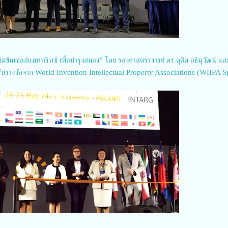
ข้มข้นเซลล์แมททริทซ์ เพื่อบำรุงสมอง” โดย รองศาสตราจารย์ ดร.ดุสิต อธินุวัฒน์ แ
รับรางวัลจาก World Invention Intellectual Property Associations (WIIPA S