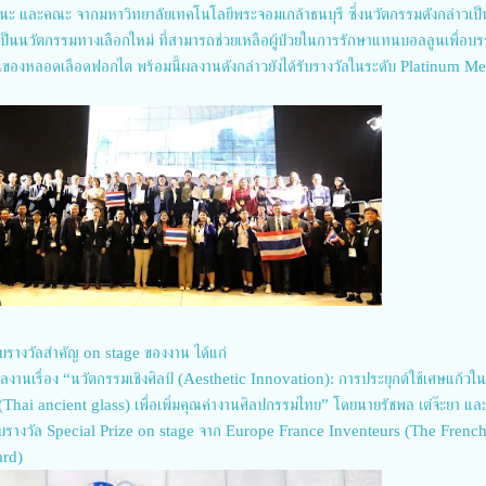
ะ และคณะ จากมหาวิทยาลัยเทคโนโลยีพระจอมเกล้าธนบุรี ซึ่งนวัตกรรมดังกล่าวเป
เป็นนวัตกรรมทางเลือกใหม่ ที่สามารถช่วยเหลือผู้ป่วยในการรักษาแทนบอลลูนเพื่อบ
นของหลอดเลือดฟอกไต พร้อมนี้ผลงานดังกล่าวยังได้รับรางวัลในระดับ Platinum M
รับรางวัลสำคัญ on stage ของงาน ได้แก่
านเรื่อง “นวัตกรรมเชิงศิลป์ (Aesthetic Innovation): การประยุกต์ใช้เศษแก้วใ
Thai ancient glass) เพื่อเพิ่มคุณค่างานศิลปกรรมไทย” โดยนายรัชพล เต๋จ๊ะยา แ
้รับรางวัล Special Prize on stage จาก Europe France Inventeurs (The Frenc
ard)