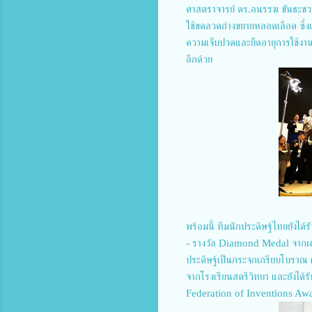
ศาสตราจารย์ ดร.อนรรฆ ขันธะชวน
ใช้ขดลวดถ่างขยายหลอดเลือด ซึ่ง
ความเจ็บปวดและยืดอายุการใช้งา
อีกด้วย
พร้อมนี้ ทีมนักประดิษฐ์ไทยยังได้
- รางวัล Diamond Medal จากผลง
ประดิษฐ์เป็นกระจกเกรียบโบราณ (
จากโรงเรียนสตรีวิทยา และยังได
Federation of Inventions Aw