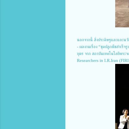
นอกจากนี้ สิ่งประดิษฐและและนวั
- ผลงานเรื่อง “ชุดปลูกพืชสำเร็จ
บุตร จาก สถาบันเทคโนโลยีพระจอ
Researchers in I.R.Iran (FIR