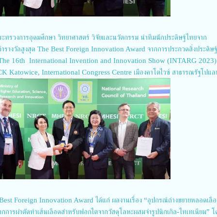
กระทรวงการอุดมศึกษา วิทยาศาสตร์ วิจัยและนวัตกรรม นำทีมนักประดิษฐ์ไทยจาก
ว้ารางวัลสูงสุด The Best Foreign Innovation Award จากการประกวดสิ่งประดิษฐ
 The 16th International Invention and Innovation Show (INTARG 2023) เ
K Katowice, International Congress Centre เมืองคาโตไวซ์ สาธารณรัฐโปแล
e Best Foreign Innovation Award ได้แก่ ผลงานเรื่อง “อุปกรณ์ถ่างขยายหลอดเลื
นจากการผ่าตัดทำเส้นเลือดสำหรับฟอกไตจากวัสดุโลหะผสมจำรูปนิกเกิล-ไทเทเนียม” 