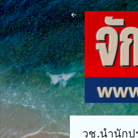
วช.นำนักปร