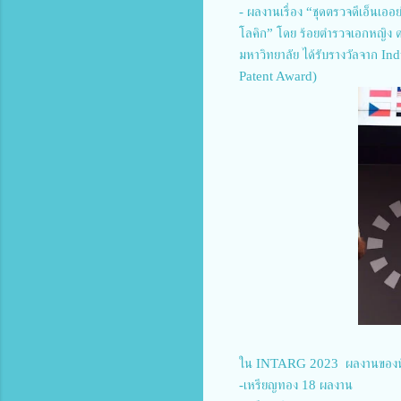
- ผลงานเรื่อง “ชุดตรวจดีเอ็นเออ
โลคิก” โดย ร้อยตำรวจเอกหญิง ด
มหาวิทยาลัย ได้รับรางวัลจาก I
Patent Award)
ใน INTARG 2023 ผลงานของนักประ
-เหรียญทอง 18 ผลงาน