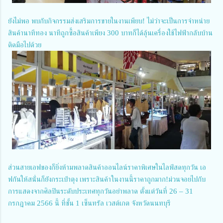
ยังไม่พอ พบกับกิจกรรมส่งเสริมการขายในงานเพียบ! ไม่ว่าจะเป็นการจำหน่าย
สินค้านาทีทอง นาทีถูกซื้อสินค้าเพียง 300 บาทก็ได้ลุ้นเครื่องใช้ไฟฟ้ากลับบ้าน
ติดมือไปด้วย
ส่วนสายเอฟของก็ยิ่งห้ามพลาดสินค้าออนไลน์ราคาพิเศษในไลฟ์สดทุกวัน เอ
ฟกันให้สนั่นก็ยังกระเป๋าตุง เพราะสินค้าในงานนี้ราคาถูกมาก!ม่วนจอยไปกับ
การแสดงจากศิลปินระดับประเทศทุกวันอย่าพลาด ตั้งแต่วันที่ 26 – 31
กรกฎาคม 2566 นี้ ที่ชั้น 1 เซ็นทรัล เวสต์เกต จังหวัดนนทบุรี