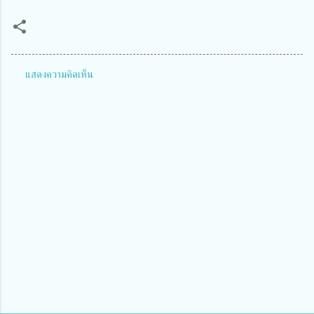
แสดงความคิดเห็น
ค
ว
า
ม
คิ
ด
เ
ห็
น