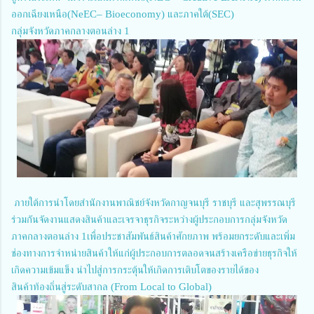
ออกเฉียงเหนือ(NeEC– Bioeconomy) และภาคใต้(SEC)
กลุ่มจังหวัดภาคกลางตอนล่าง 1
ภายใต้การนำโดยสำนักงานพาณิชย์จังหวัดกาญจนบุรี ราชบุรี และสุพรรณบุรี
ร่วมกันจัดงานแสดงสินค้าและเจรจาธุรกิจระหว่างผู้ประกอบการกลุ่มจังหวัด
ภาคกลางตอนล่าง 1เพื่อประชาสัมพันธ์สินค้าศักยภาพ พร้อมยกระดับและเพิ่ม
ช่องทางการจำหน่ายสินค้าให้แก่ผู้ประกอบการตลอดจนสร้างเครือข่ายธุรกิจให้
เกิดความเข้มแข็ง นำไปสู่การกระตุ้นให้เกิดการเติบโตของรายได้ของ
สินค้าท้องถิ่นสู่ระดับสากล (From Local to Global)