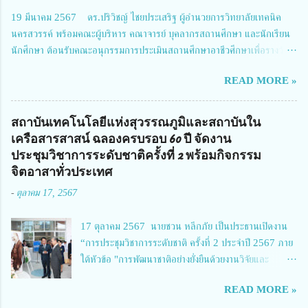
วิจัยและนวัตกรรม 2 ได้รับมอบหมายให้เข้าร่วมการประชุม ณ Grand
19 มีนาคม 2567 ดร.ปริวิชญ์ ไชยประเสริฐ ผู้อำนวยการวิทยาลัยเทคนิค
Richmond Stylish Convention Hotel จังหวัดนนทบุรี ดร.วิภารัตน์ ดีอ่อง
นครสวรรค์ พร้อมคณะผู้บริหาร คณาจารย์ บุคลากรสถานศึกษา และนักเรียน
ผู้อำนวยการสำนักงานการวิจัยแห่งชาติ กล่าวว่า วช. ในฐานะหน่วยงานบริหาร
นักศึกษา ต้อนรับคณะอนุกรรมการประเมินสถานศึกษาอาชีวศึกษาเพื่อรางวัล
จัดการทุนวิจัยและนวัตกรรมได้เล็งเห็นถึงความสำคัญของกา...
สถานศึกษาพระราชทาน เขตภาคเหนือ 2 ประจำปี การศึกษา 2566 นำโดย
READ MORE »
นายจักรภพ เนวะมาตย์ ผู้อำนวยการวิทยาลัยเทคนิคตาก ประธานคณะอนุกร
รมการฯ 1.นายวณิชา คณะใน ผู้ทรงคุณวุฒิ 2.นายภัทธาวุธ โพธา ผู้อำนวย
การวิทยาลัยสารพัดช่างกำแพงเพชร 3.นางสาวหัตถาภรณ์ เสาร์เรือน ผู้อำนวย
สถาบันเทคโนโลยีแห่งสุวรรณภูมิและสถาบันใน
การวิทยาลัยการอาชีพบ้านตาก 4.นางเพ็ญศรี ขุนทอง ผู้อำนวยการวิทยาลัย
เครือสารสาสน์ ฉลองครบรอบ 60 ปี จัดงาน
การอาชีพรัตนประสิทธิ์วิทย์ 5.นายธเนศ คงวังทอง ผู้อำนวยการวิทยาลัย
ประชุมวิชาการระดับชาติครั้งที่ 2 พร้อมกิจกรรม
เกษตรและเทคโนโลยีพิจิตร 6.นายชัยณรงค์ คชมาตย์ ผู้อำนวยการวิทยาลัย
จิตอาสาทั่วประเทศ
เทคนิคพิจิตร 7.นายสดายุทธ ภูคลัง รองผู้อำนวยการวิทยาลัยเทคนิคตาก และ
-
ตุลาคม 17, 2567
8.นายณัฐกฤต ภูทวี รองผู้อำนวยการวิทยาลัยเทคนิคตาก นายจักรภพ กล่าว
ว่า วิทยาลัยเทคนิคนครสวรรค์เป็นสถานศึกษาขนาดใหญ่พิเศษ มีความเป็นมาที่
17 ตุลาคม 2567 นายชวน หลีกภัย เป็นประธานเปิดงาน
ยาวนาน มีบุคลากร นักเรียน นักศึกษาจำนวนมาก ต้องการควา...
“การประชุมวิชาการระดับชาติ ครั้งที่ 2 ประจำปี 2567 ภาย
ใต้หัวข้อ "การพัฒนาชาติอย่างยั่งยืนด้วยงานวิจัยและ
นวัตกรรม (The 2nd Suvamabhumi Institute of
READ MORE »
Technology National Conference 2024: 'Towards