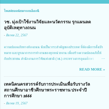
โพสต์ยอดนิยมจากบล็อกนี้
วช. มุ่งเป้าใช้งานวิจัยและนวัตกรรม รุกแผนลด
อุบัติเหตุทางถนน
-
มีนาคม 22, 2567
ความปลอดภัยทางท้องถนน นับเป็นวาระสำคัญของประเทศ ที่ต้องมีการตั้งเป้า
หมาย และบูรณาการการทำงานของทุกหน่วยงาน เพื่อสร้างความปลอดภัยให้
กับประชาชน สำนักงานการวิจัยแห่งชาติ (วช.) กระทรวงการอุดมศึกษา
วิทยาศาสตร์ วิจัยและนวัตกรรม ได้ให้ความสำคัญกับเรื่องดังกล่าว จึงร่วมกับ
READ MORE »
สมาคมวิศวกรรมชีวการแพทย์ไทย จัดการประชุมเผยแพร่ผลการดำเนินงาน
โครงการการวิจัยเชิงปฏิบัติการโดยบูรณาการทุกภาคส่วน เพื่อลดอุบัติเหตุและ
การเสียชีวิตให้สอดคล้องกับเป้าหมายแผนแม่บทฉบับที่ 5 ในวันที่ 22 มีนาคม
เทคนิคนครสวรรค์รับการประเมินเพื่อรับรางวัล
2567 โดยมี ดร.วิภารัตน์ ดีอ่อง ผู้อำนวยการสำนักงานการวิจัยแห่งชาติ เป็น
สถานศึกษาอาชีวศึกษาพระราชทาน ประจำปี
ประธานในพิธีเปิดพร้อมให้นโยบายการผลักดันงานวิจัยเพื่อความปลอดภัยทาง
การศึกษา 2666
ถนน และนายแพทย์ชาญวิทย์ ทระเทพ หัวหน้าโครงการวิจัยฯ กล่าวรายงาน ซึ่ง
-
มีนาคม 19, 2567
การประชุมในครั้งนี้ นางสาวสตตกมล เกียรติพานิช ผู้อำนวยการกองบริหารทุน