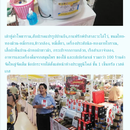
เต้าหู้ดำโพธาราม,สับปะรดแปรรูปบ้านบึง,กาแฟรักษ์ป่าสาละวะไล่โว่, ขนมไทย-
ทองม้วน-หมี่กรอบ,ข้าวกล้อง, หมี่เตี้ยว, เครื่องประดับนิล-ทองลายโบราณ,
เสื้อผ้าพื้นบ้าน-ผ้าทอผ้าขาวม้า, กระเป๋าจากกาบกล้วย, เรือสำเภาจำลอง,
อาหารและเครื่องดื่มจากสมุนไพร ของใช้ และเปเปอร์มาเช่ รวมกว่า 100 ร้านค้า
จัดใหญ่จัดเต็ม ช้อปกระจายได้ตั้งแต่หน้าห้างประตูยูนิโคล่ ชั้น 1 เซ็นทรัล เวสต์
เกส