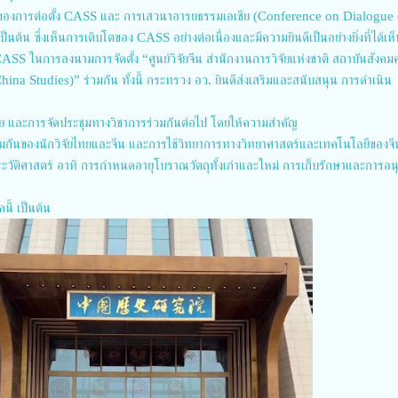
ของการต่อตั้ง CASS และ การเสวนาอารยธรรมเอเชีย (Conference on Dialogue 
ต้น ซึ่งเห็นการเติบโตของ CASS อย่างต่อเนื่องและมีความยินดีเป็นอย่างยิ่งที่ได้เ
CASS ในการลงนามการจัดตั้ง “ศูนย์วิจัยจีน สำนักงานการวิจัยแห่งชาติ สถาบันสังคม
a Studies)” ร่วมกัน ทั้งนี้ กระทรวง อว. ยินดีส่งเสริมและสนับสนุน การดำเนิน
ัย และการจัดประชุมทางวิชาการร่วมกันต่อไป โดยให้ความสำคัญ
่วมกันของนักวิจัยไทยและจีน และการใช้วิทยาการทางวิทยาศาสตร์และเทคโนโลยีของจ
วัติศาสตร์ อาทิ การกำหนดอายุโบราณวัตถุทั้งเก่าและใหม่ การเก็บรักษาและการอนุ
คนี้ เป็นต้น