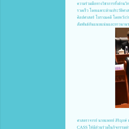
ความร่วมมือทางวิชาการทั้งด้านวิ
รวดเร็ว โดยเฉพาะด้านประวัติศา
ศิลปศาสตร์ โบราณคดี โดยหวังว่าก
สัมพันธ์อันแนบแน่นและยาวนานร
ศาสตราจารย์ นายแพทย์ สิริฤกษ์ 
CASS ให้มีส่วนร่วมในกิจกรรมต