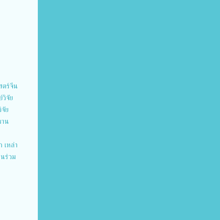
สตร์จีน
วิจัย
จัย
ะธาน
 เหล่า
านร่วม