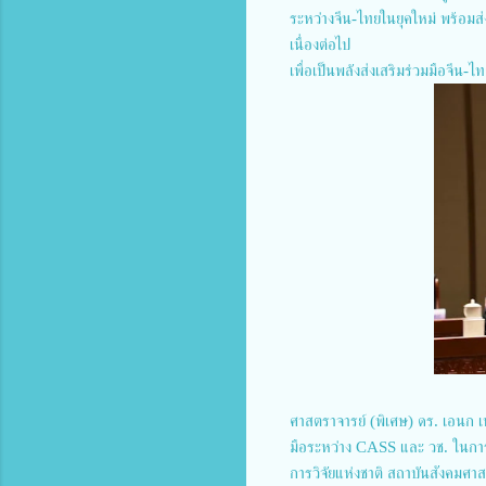
ระหว่างจีน-ไทยในยุคใหม่ พร้อมส่
เนื่องต่อไป
เพื่อเป็นพลังส่งเสริมร่วมมือจีน-
ศาสตราจารย์ (พิเศษ) ดร. เอนก เหล
มือระหว่าง CASS และ วช. ในการจั
การวิจัยแห่งชาติ สถาบันสังคมศ