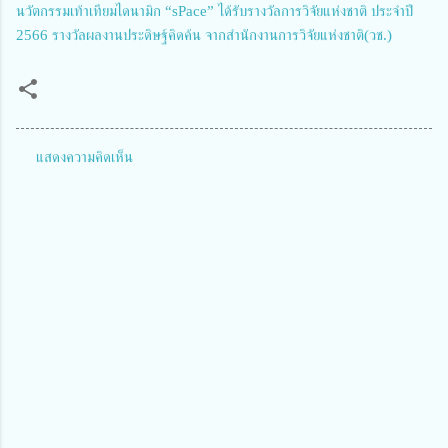
นวัตกรรมเท้าเทียมไดนามิก “sPace” ได้รับรางวัลการวิจัยแห่งชาติ ประจำปี
2566 รางวัลผลงานประดิษฐ์คิดค้น จากสำนักงานการวิจัยแห่งชาติ(วช.)
แสดงความคิดเห็น
ค
ว
า
ม
คิ
ด
เ
ห็
น