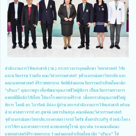
สำนักงานการวิจัยแห่งชาติ (วช.) กระทรวงการอุดมศึกษา วิทยาศาสตร์ วิจัย
และนวัตกรรม ร่วมกับ คณะวิศวกรรมศาสตร์ จุฬาลงกรณ์มหาวิทยาลัย และ
คณะแพทยศาสตร์ ศิริราชพยาบาล จัดพิธีส่งมอบนวัตกรรมเท้าเทียมไดนามิก
“sPace” คุณภาพสูง เพื่อพัฒนาคุณภาพชีวิตผู้พิการ เป็นนวัตกรรมทางการ
แพทย์ฝีมือนักวิจัยไทย ให้แก่โรงพยาบาลศิริราช เพื่อยกระดับคุณภาพชีวิตผู้
พิการ โดยมี ดร.วิภารัตน์ ดีอ่อง ผู้อำนวยการสำนักงานการวิจัยแห่งชาติ พร้อม
ด้วย ศาสตราจารย์ ดร.สุพจน์ เตชวรสินสกุล คณบดีคณะวิศวกรรมศาสตร์
จุฬาลงกรณ์มหาวิทยาลัย,รองศาสตราจารย์ ไพรัช ตั้งพรประเสริฐ หัวหน้าโครง
การวิจัยฯ และศาสตราจารย์ นายแพทย์สุโรจน์ ศุภเวคิน รองคณบดีคณะ
แพทยศาสตร์ศิริราชพยาบาล ร่วมส่งมอบเท้าเทียมไดนามิก “sPace” ให้