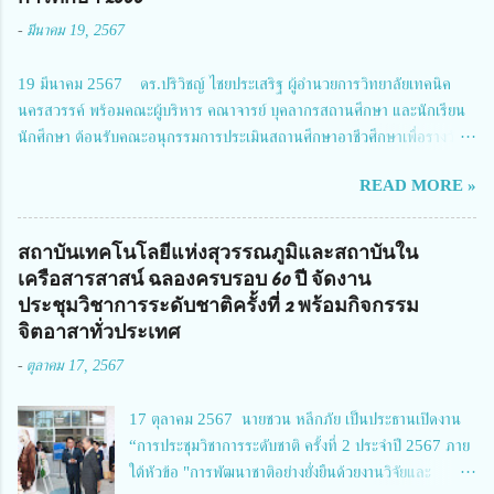
ถนน และนายแพทย์ชาญวิทย์ ทระเทพ หัวหน้าโครงการวิจัยฯ กล่าวรายงาน ซึ่ง
-
มีนาคม 19, 2567
การประชุมในครั้งนี้ นางสาวสตตกมล เกียรติพานิช ผู้อำนวยการกองบริหารทุน
วิจัยและนวัตกรรม 2 ได้รับมอบหมายให้เข้าร่วมการประชุม ณ Grand
19 มีนาคม 2567 ดร.ปริวิชญ์ ไชยประเสริฐ ผู้อำนวยการวิทยาลัยเทคนิค
Richmond Stylish Convention Hotel จังหวัดนนทบุรี ดร.วิภารัตน์ ดีอ่อง
นครสวรรค์ พร้อมคณะผู้บริหาร คณาจารย์ บุคลากรสถานศึกษา และนักเรียน
ผู้อำนวยการสำนักงานการวิจัยแห่งชาติ กล่าวว่า วช. ในฐานะหน่วยงานบริหาร
นักศึกษา ต้อนรับคณะอนุกรรมการประเมินสถานศึกษาอาชีวศึกษาเพื่อรางวัล
จัดการทุนวิจัยและนวัตกรรมได้เล็งเห็นถึงความสำคัญของกา...
สถานศึกษาพระราชทาน เขตภาคเหนือ 2 ประจำปี การศึกษา 2566 นำโดย
READ MORE »
นายจักรภพ เนวะมาตย์ ผู้อำนวยการวิทยาลัยเทคนิคตาก ประธานคณะอนุกร
รมการฯ 1.นายวณิชา คณะใน ผู้ทรงคุณวุฒิ 2.นายภัทธาวุธ โพธา ผู้อำนวย
การวิทยาลัยสารพัดช่างกำแพงเพชร 3.นางสาวหัตถาภรณ์ เสาร์เรือน ผู้อำนวย
สถาบันเทคโนโลยีแห่งสุวรรณภูมิและสถาบันใน
การวิทยาลัยการอาชีพบ้านตาก 4.นางเพ็ญศรี ขุนทอง ผู้อำนวยการวิทยาลัย
เครือสารสาสน์ ฉลองครบรอบ 60 ปี จัดงาน
การอาชีพรัตนประสิทธิ์วิทย์ 5.นายธเนศ คงวังทอง ผู้อำนวยการวิทยาลัย
ประชุมวิชาการระดับชาติครั้งที่ 2 พร้อมกิจกรรม
เกษตรและเทคโนโลยีพิจิตร 6.นายชัยณรงค์ คชมาตย์ ผู้อำนวยการวิทยาลัย
จิตอาสาทั่วประเทศ
เทคนิคพิจิตร 7.นายสดายุทธ ภูคลัง รองผู้อำนวยการวิทยาลัยเทคนิคตาก และ
-
ตุลาคม 17, 2567
8.นายณัฐกฤต ภูทวี รองผู้อำนวยการวิทยาลัยเทคนิคตาก นายจักรภพ กล่าว
ว่า วิทยาลัยเทคนิคนครสวรรค์เป็นสถานศึกษาขนาดใหญ่พิเศษ มีความเป็นมาที่
17 ตุลาคม 2567 นายชวน หลีกภัย เป็นประธานเปิดงาน
ยาวนาน มีบุคลากร นักเรียน นักศึกษาจำนวนมาก ต้องการควา...
“การประชุมวิชาการระดับชาติ ครั้งที่ 2 ประจำปี 2567 ภาย
ใต้หัวข้อ "การพัฒนาชาติอย่างยั่งยืนด้วยงานวิจัยและ