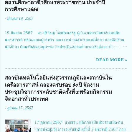
สถานศึกษาอาชีวศึกษาพระราชทาน ประจำปี
ประธานในพิธีเปิดพร้อมให้นโยบายการผลักดันงานวิจัยเพื่อความปลอดภัยทาง
การศึกษา 2666
ถนน และนายแพทย์ชาญวิทย์ ทระเทพ หัวหน้าโครงการวิจัยฯ กล่าวรายงาน ซึ่ง
-
มีนาคม 19, 2567
การประชุมในครั้งนี้ นางสาวสตตกมล เกียรติพานิช ผู้อำนวยการกองบริหารทุน
วิจัยและนวัตกรรม 2 ได้รับมอบหมายให้เข้าร่วมการประชุม ณ Grand
19 มีนาคม 2567 ดร.ปริวิชญ์ ไชยประเสริฐ ผู้อำนวยการวิทยาลัยเทคนิค
Richmond Stylish Convention Hotel จังหวัดนนทบุรี ดร.วิภารัตน์ ดีอ่อง
นครสวรรค์ พร้อมคณะผู้บริหาร คณาจารย์ บุคลากรสถานศึกษา และนักเรียน
ผู้อำนวยการสำนักงานการวิจัยแห่งชาติ กล่าวว่า วช. ในฐานะหน่วยงานบริหาร
นักศึกษา ต้อนรับคณะอนุกรรมการประเมินสถานศึกษาอาชีวศึกษาเพื่อรางวัล
จัดการทุนวิจัยและนวัตกรรมได้เล็งเห็นถึงความสำคัญของกา...
สถานศึกษาพระราชทาน เขตภาคเหนือ 2 ประจำปี การศึกษา 2566 นำโดย
READ MORE »
นายจักรภพ เนวะมาตย์ ผู้อำนวยการวิทยาลัยเทคนิคตาก ประธานคณะอนุกร
รมการฯ 1.นายวณิชา คณะใน ผู้ทรงคุณวุฒิ 2.นายภัทธาวุธ โพธา ผู้อำนวย
การวิทยาลัยสารพัดช่างกำแพงเพชร 3.นางสาวหัตถาภรณ์ เสาร์เรือน ผู้อำนวย
สถาบันเทคโนโลยีแห่งสุวรรณภูมิและสถาบันใน
การวิทยาลัยการอาชีพบ้านตาก 4.นางเพ็ญศรี ขุนทอง ผู้อำนวยการวิทยาลัย
เครือสารสาสน์ ฉลองครบรอบ 60 ปี จัดงาน
การอาชีพรัตนประสิทธิ์วิทย์ 5.นายธเนศ คงวังทอง ผู้อำนวยการวิทยาลัย
ประชุมวิชาการระดับชาติครั้งที่ 2 พร้อมกิจกรรม
เกษตรและเทคโนโลยีพิจิตร 6.นายชัยณรงค์ คชมาตย์ ผู้อำนวยการวิทยาลัย
จิตอาสาทั่วประเทศ
เทคนิคพิจิตร 7.นายสดายุทธ ภูคลัง รองผู้อำนวยการวิทยาลัยเทคนิคตาก และ
-
ตุลาคม 17, 2567
8.นายณัฐกฤต ภูทวี รองผู้อำนวยการวิทยาลัยเทคนิคตาก นายจักรภพ กล่าว
ว่า วิทยาลัยเทคนิคนครสวรรค์เป็นสถานศึกษาขนาดใหญ่พิเศษ มีความเป็นมาที่
17 ตุลาคม 2567 นายชวน หลีกภัย เป็นประธานเปิดงาน
ยาวนาน มีบุคลากร นักเรียน นักศึกษาจำนวนมาก ต้องการควา...
“การประชุมวิชาการระดับชาติ ครั้งที่ 2 ประจำปี 2567 ภาย