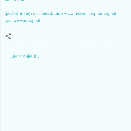
ผู้สนใจสามารถดูรายละเอียดเพิ่มเติมที่ www.researchexpo.nrct.go.th
และ www.nrct.go.th
แสดงความคิดเห็น
ค
ว
า
ม
คิ
ด
เ
ห็
น