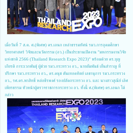
เมื่อวันที่ 7 ส.ค. ศ.(พิเศษ) ดร.เอนก เหล่าธรรมทัศน์ รมว.การอุดมศึกษา
วิทยาศาสตร์ วิจัยและนวัตกรรม (อว.) เป็นประธานเปิดงาน "มหกรรมงานวิจัย
แห่งชาติ 2566 (Thailand Research Expo 2023)" พร้อมด้วย ดร.บุญ
เกียรติ การะเวกพันธุ์ ผู้ช่วย รมว.กระทรวง อว., นายสัมพันธ์ เย็นสำราญ ที่
ปรึกษา รมว.กระทรวง อว., ดร.ดนุช ตันเทอดทิตย์ เลขานุการ รมว.กระทรวง
อว., รศ.ดร.พาสิทธิ์ หล่อธีรพงศ์ รองปลัดกระทรวง อว. และ นางสาวสุณีย์ เลิศ
เพียรธรรม หัวหน้าผู้ตรวจราชการกระทรวง อว. ทั้งนี้ ศ.(พิเศษ) ดร.เอนก ได้
กล่าว