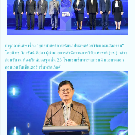
ปาฐกถาพิเศษ เรื่อง "ยุทธศาสตร์การพัฒนาประเทศด้วยวิจัยและนวัตกรรม"
โดยมี ดร.วิภารัตน์ ดีอ่อง ผู้อำนวยการสำนักงานการวิจัยแห่งชาติ (วช.) กล่าว
ต้อนรับ ณ ห้องเวิลด์บอลรูม ชั้น 23 โรงแรมเซ็นทาราแกรนด์ และบางกอก
คอนเวนชันเซ็นเตอร์ เซ็นทรัลเวิลด์