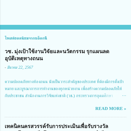
โพสต์ยอดนิยมจากบล็อกนี้
วช. มุ่งเป้าใช้งานวิจัยและนวัตกรรม รุกแผนลด
อุบัติเหตุทางถนน
-
มีนาคม 22, 2567
ความปลอดภัยทางท้องถนน นับเป็นวาระสำคัญของประเทศ ที่ต้องมีการตั้งเป้า
หมาย และบูรณาการการทำงานของทุกหน่วยงาน เพื่อสร้างความปลอดภัยให้
กับประชาชน สำนักงานการวิจัยแห่งชาติ (วช.) กระทรวงการอุดมศึกษา
วิทยาศาสตร์ วิจัยและนวัตกรรม ได้ให้ความสำคัญกับเรื่องดังกล่าว จึงร่วมกับ
READ MORE »
สมาคมวิศวกรรมชีวการแพทย์ไทย จัดการประชุมเผยแพร่ผลการดำเนินงาน
โครงการการวิจัยเชิงปฏิบัติการโดยบูรณาการทุกภาคส่วน เพื่อลดอุบัติเหตุและ
การเสียชีวิตให้สอดคล้องกับเป้าหมายแผนแม่บทฉบับที่ 5 ในวันที่ 22 มีนาคม
เทคนิคนครสวรรค์รับการประเมินเพื่อรับรางวัล
2567 โดยมี ดร.วิภารัตน์ ดีอ่อง ผู้อำนวยการสำนักงานการวิจัยแห่งชาติ เป็น