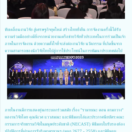
ขับเคลื่อนงานวิจัย สู่เศรษฐกิจยุคใหม่ สร้างไทยยั่งยืน การจัดงานครั้งนี้ได้รับ
ความร่วมมืออย่างดียิ่งจากหน่วยงานเครือข่ายวิจัยทั่วประเทศในการร่วมเป็นเจ้า
ภาพในการจัดงาน ด้วยความตั้งใจที่จะส่งต่องานวิจัย นวัตกรรม ที่เกิดขึ้นจาก
ความสามารถของนักวิจัยไทยไปสู่การใช้ประโยชน์ในการพัฒนาประเทศต่อไป
ภายในงานมีการแสดงหุ่นกระบอกร่วมสมัย เรื่อง "รามายณะ ตอน ตามกวาง"
ผลงานวิจัยโดย คุณนิเวศ แววสมณะ และพิธีมอบโล่และประกาศนียบัตร:คณะ
กรรมการจริยธรรมวิจัยในมนุษย์ระดับชาติ (NECAST) พิธีมอบใบรับรองห้อง
ปฏิบัติการที่ผ่านการรับริงมาตรฐานฯ (มอก.2677 - 2558) และพิธีมอบ