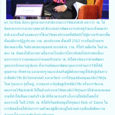
ดร.วิภารัตน์ ดีอ่อง ผู้อำนวยการสำนักงานการวิจัยแห่งชาติ กล่าวว่า วช. ได้
ติดตามจากการฉายภาพของสำนักงานสภาพัฒนาการเศรษฐกิจและสังคมแห่ง
ชาติ และเห็นตัวเลขของการใช้งบวิจัยของประเทศที่ขยับเป้าไปสู่ความจริงมากขึ้น
ตั้งแต่มีการปฏิรูประบบ ววน .ของประเทศ ตั้งแต่ปี 2562 เราเห็นเป้าหมาย
ชัดเจนมากขึ้น จึงต้องขอขอบคุณหน่วยงานด้าน ววน. ที่ได้ร่วมมือกัน ในส่วน
ของ วช. ยังมองไปถึงภาพรวมในระยะไกลมีการไล่ระดับต่อไปอย่างต่อเนื่อง
นอกจากการวางแผนและกำหนดเป้าหมาย วช. ยังได้ดำเนินการด้านพัฒนา
บุคลากรอีกหลายรูปแบบ ทั้งการผลิตและพัฒนาบุคลากรด้านการวิจัยให้มี
คุณธรรม จริยธรรม และมาตรฐานและส่งเสริมผู้มีศักยภาพสูงให้เข้าสู่เส้นทาง
อาชีพนักวิจัย นักวิทยาศาสตร์ และนวัตกร การให้ทุนสนับสนุนแก่นักวิจัยรุ่น
ใหม่ รุ่นกลาง รุ่นใหญ่, การมอบรางวัลเชิดชูเกียรตินักวิจัย หรือการจัดงาน
มหกรรมวิจัยแห่งชาติ ก็เป็นตัวอย่างงานวิจัยของนักวิจัยรุ่นเยาว์ที่เข้ามาแสดงผล
งานที่ทำให้เห็นความสำเร็จ มีเวทีที่สามารถสร้างโอกาสให้เติบโตต่อไป
นอกจากนี้ ในปี 2566 วช. ยังได้ริเริ่มสนับสนุนให้ทุนแก่ Hub of Talent ใน
การขับเคลื่อนให้เกิดการรวมตัวของผู้เชี่ยวชาญในด้านต่างๆเพื่อเพิ่มขีดความ
สามารถในการแข่งขันกับต่างประเทศ