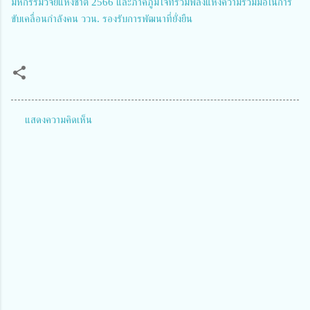
มหกรรมวิจัยแห่งชาติ 2566 และภาคภูมิใจที่รวมพลังแห่งความร่วมมือในการ
ขับเคลื่อนกำลังคน ววน. รองรับการพัฒนาที่ยั่งยืน
แสดงความคิดเห็น
ค
ว
า
ม
คิ
ด
เ
ห็
น