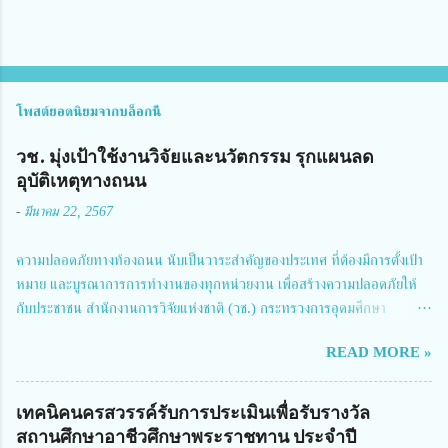
โพสต์ยอดนิยมจากบล็อกนี้
วช. มุ่งเป้าใช้งานวิจัยและนวัตกรรม รุกแผนลด
อุบัติเหตุทางถนน
-
มีนาคม 22, 2567
ความปลอดภัยทางท้องถนน นับเป็นวาระสำคัญของประเทศ ที่ต้องมีการตั้งเป้า
หมาย และบูรณาการการทำงานของทุกหน่วยงาน เพื่อสร้างความปลอดภัยให้
กับประชาชน สำนักงานการวิจัยแห่งชาติ (วช.) กระทรวงการอุดมศึกษา
วิทยาศาสตร์ วิจัยและนวัตกรรม ได้ให้ความสำคัญกับเรื่องดังกล่าว จึงร่วมกับ
READ MORE »
สมาคมวิศวกรรมชีวการแพทย์ไทย จัดการประชุมเผยแพร่ผลการดำเนินงาน
โครงการการวิจัยเชิงปฏิบัติการโดยบูรณาการทุกภาคส่วน เพื่อลดอุบัติเหตุและ
การเสียชีวิตให้สอดคล้องกับเป้าหมายแผนแม่บทฉบับที่ 5 ในวันที่ 22 มีนาคม
เทคนิคนครสวรรค์รับการประเมินเพื่อรับรางวัล
2567 โดยมี ดร.วิภารัตน์ ดีอ่อง ผู้อำนวยการสำนักงานการวิจัยแห่งชาติ เป็น
สถานศึกษาอาชีวศึกษาพระราชทาน ประจำปี