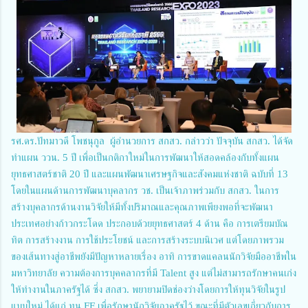
รศ.ดร.ปัทมาวดี โพชนุกูล ผู้อำนวยการ สกสว. กล่าวว่า ปัจจุบัน สกสว. ได้จัด
ทำแผน ววน. 5 ปี เพื่อเป็นกติกาใหม่ในการพัฒนาให้สอดคล้องกับทั้งแผน
ยุทธศาสตร์ชาติ 20 ปี และแผนพัฒนาเศรษฐกิจและสังคมแห่งชาติ ฉบับที่ 13
โดยในแผนด้านการพัฒนาบุคลากร วช. เป็นเจ้าภาพร่วมกับ สกสว. ในการ
สร้างบุคลากรด้านงานวิจัยให้มีทั้งปริมาณและคุณภาพเพียงพอที่จะพัฒนา
ประเทศอย่างก้าวกระโดด ประกอบด้วยยุทธศาสตร์ 4 ด้าน คือ การเตรียมบัณ
ทิต การสร้างงาน การใช้ประโยชน์ และการสร้างระบบนิเวศ แต่โดยภาพรวม
ของเส้นทางสู่อาชีพยังมีปัญหาหลายเรื่อง อาทิ การขาดแคลนนักวิจัยมืออาชีพใน
มหาวิทยาลัย ความต้องการบุคคลากรที่มี Talent สูง แต่ไม่สามารถรักษาคนเก่ง
ให้ทำงานในภาครัฐได้ ซึ่ง สกสว. พยายามปิดช่องว่างโดยการให้ทุนวิจัยในรูป
แบบใหม่ ได้แก่ ทุน FF เพื่อรักษานักวิจัยภาครัฐไว้ ขณะที่มีตัวเลขเกี่ยวกับการ