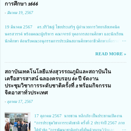
ประธานในพิธีเปิดพร้อมให้นโยบายการผลักดันงานวิจัยเพื่อความปลอดภัยทาง
การศึกษา 2666
ถนน และนายแพทย์ชาญวิทย์ ทระเทพ หัวหน้าโครงการวิจัยฯ กล่าวรายงาน ซึ่ง
-
มีนาคม 19, 2567
การประชุมในครั้งนี้ นางสาวสตตกมล เกียรติพานิช ผู้อำนวยการกองบริหารทุน
วิจัยและนวัตกรรม 2 ได้รับมอบหมายให้เข้าร่วมการประชุม ณ Grand
19 มีนาคม 2567 ดร.ปริวิชญ์ ไชยประเสริฐ ผู้อำนวยการวิทยาลัยเทคนิค
Richmond Stylish Convention Hotel จังหวัดนนทบุรี ดร.วิภารัตน์ ดีอ่อง
นครสวรรค์ พร้อมคณะผู้บริหาร คณาจารย์ บุคลากรสถานศึกษา และนักเรียน
ผู้อำนวยการสำนักงานการวิจัยแห่งชาติ กล่าวว่า วช. ในฐานะหน่วยงานบริหาร
นักศึกษา ต้อนรับคณะอนุกรรมการประเมินสถานศึกษาอาชีวศึกษาเพื่อรางวัล
จัดการทุนวิจัยและนวัตกรรมได้เล็งเห็นถึงความสำคัญของกา...
สถานศึกษาพระราชทาน เขตภาคเหนือ 2 ประจำปี การศึกษา 2566 นำโดย
READ MORE »
นายจักรภพ เนวะมาตย์ ผู้อำนวยการวิทยาลัยเทคนิคตาก ประธานคณะอนุกร
รมการฯ 1.นายวณิชา คณะใน ผู้ทรงคุณวุฒิ 2.นายภัทธาวุธ โพธา ผู้อำนวย
การวิทยาลัยสารพัดช่างกำแพงเพชร 3.นางสาวหัตถาภรณ์ เสาร์เรือน ผู้อำนวย
สถาบันเทคโนโลยีแห่งสุวรรณภูมิและสถาบันใน
การวิทยาลัยการอาชีพบ้านตาก 4.นางเพ็ญศรี ขุนทอง ผู้อำนวยการวิทยาลัย
เครือสารสาสน์ ฉลองครบรอบ 60 ปี จัดงาน
การอาชีพรัตนประสิทธิ์วิทย์ 5.นายธเนศ คงวังทอง ผู้อำนวยการวิทยาลัย
ประชุมวิชาการระดับชาติครั้งที่ 2 พร้อมกิจกรรม
เกษตรและเทคโนโลยีพิจิตร 6.นายชัยณรงค์ คชมาตย์ ผู้อำนวยการวิทยาลัย
จิตอาสาทั่วประเทศ
เทคนิคพิจิตร 7.นายสดายุทธ ภูคลัง รองผู้อำนวยการวิทยาลัยเทคนิคตาก และ
-
ตุลาคม 17, 2567
8.นายณัฐกฤต ภูทวี รองผู้อำนวยการวิทยาลัยเทคนิคตาก นายจักรภพ กล่าว
ว่า วิทยาลัยเทคนิคนครสวรรค์เป็นสถานศึกษาขนาดใหญ่พิเศษ มีความเป็นมาที่
17 ตุลาคม 2567 นายชวน หลีกภัย เป็นประธานเปิดงาน
ยาวนาน มีบุคลากร นักเรียน นักศึกษาจำนวนมาก ต้องการควา...
“การประชุมวิชาการระดับชาติ ครั้งที่ 2 ประจำปี 2567 ภาย
ใต้หัวข้อ "การพัฒนาชาติอย่างยั่งยืนด้วยงานวิจัยและ