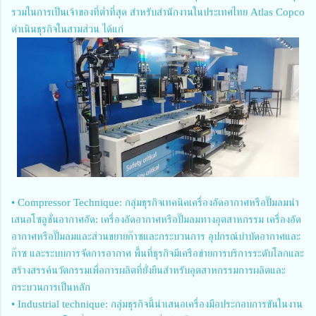
รวมในการเป็นเจ้าของที่ต่ำที่สุด สำหรับสำนักงานในประเทศไทย Atlas Copco
ดำเนินธุรกิจในสามส่วน ได้แก่
• Compressor Technique: กลุ่มธุรกิจเทคนิคเครื่องอัดอากาศหรือปั๊มลมนำ
เสนอโซลูชั่นอากาศอัด: เครื่องอัดอากาศหรือปั๊มลมทางอุตสาหกรรม เครื่องอัด
อากาศหรือปั๊มลมและส่วนขยายก๊าซและกระบวนการ อุปกรณ์บำบัดอากาศและ
ก๊าซ และระบบการจัดการอากาศ พื้นที่ธุรกิจมีเครือข่ายการบริการระดับโลกและ
สร้างสรรค์นวัตกรรมเพื่อการผลิตที่ยั่งยืนสำหรับอุตสาหกรรมการผลิตและ
กระบวนการเป็นหลัก
• Industrial technique: กลุ่มธุรกิจนี้นำเสนอเครื่องมือประกอบการขันในงาน