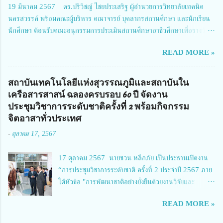
19 มีนาคม 2567 ดร.ปริวิชญ์ ไชยประเสริฐ ผู้อำนวยการวิทยาลัยเทคนิค
Richmond Stylish Convention Hotel จังหวัดนนทบุรี ดร.วิภารัตน์ ดีอ่อง
นครสวรรค์ พร้อมคณะผู้บริหาร คณาจารย์ บุคลากรสถานศึกษา และนักเรียน
ผู้อำนวยการสำนักงานการวิจัยแห่งชาติ กล่าวว่า วช. ในฐานะหน่วยงานบริหาร
นักศึกษา ต้อนรับคณะอนุกรรมการประเมินสถานศึกษาอาชีวศึกษาเพื่อรางวัล
จัดการทุนวิจัยและนวัตกรรมได้เล็งเห็นถึงความสำคัญของกา...
สถานศึกษาพระราชทาน เขตภาคเหนือ 2 ประจำปี การศึกษา 2566 นำโดย
READ MORE »
นายจักรภพ เนวะมาตย์ ผู้อำนวยการวิทยาลัยเทคนิคตาก ประธานคณะอนุกร
รมการฯ 1.นายวณิชา คณะใน ผู้ทรงคุณวุฒิ 2.นายภัทธาวุธ โพธา ผู้อำนวย
การวิทยาลัยสารพัดช่างกำแพงเพชร 3.นางสาวหัตถาภรณ์ เสาร์เรือน ผู้อำนวย
สถาบันเทคโนโลยีแห่งสุวรรณภูมิและสถาบันใน
การวิทยาลัยการอาชีพบ้านตาก 4.นางเพ็ญศรี ขุนทอง ผู้อำนวยการวิทยาลัย
เครือสารสาสน์ ฉลองครบรอบ 60 ปี จัดงาน
การอาชีพรัตนประสิทธิ์วิทย์ 5.นายธเนศ คงวังทอง ผู้อำนวยการวิทยาลัย
ประชุมวิชาการระดับชาติครั้งที่ 2 พร้อมกิจกรรม
เกษตรและเทคโนโลยีพิจิตร 6.นายชัยณรงค์ คชมาตย์ ผู้อำนวยการวิทยาลัย
จิตอาสาทั่วประเทศ
เทคนิคพิจิตร 7.นายสดายุทธ ภูคลัง รองผู้อำนวยการวิทยาลัยเทคนิคตาก และ
-
ตุลาคม 17, 2567
8.นายณัฐกฤต ภูทวี รองผู้อำนวยการวิทยาลัยเทคนิคตาก นายจักรภพ กล่าว
ว่า วิทยาลัยเทคนิคนครสวรรค์เป็นสถานศึกษาขนาดใหญ่พิเศษ มีความเป็นมาที่
17 ตุลาคม 2567 นายชวน หลีกภัย เป็นประธานเปิดงาน
ยาวนาน มีบุคลากร นักเรียน นักศึกษาจำนวนมาก ต้องการควา...
“การประชุมวิชาการระดับชาติ ครั้งที่ 2 ประจำปี 2567 ภาย
ใต้หัวข้อ "การพัฒนาชาติอย่างยั่งยืนด้วยงานวิจัยและ
นวัตกรรม (The 2nd Suvamabhumi Institute of
READ MORE »
Technology National Conference 2024: 'Towards
Thailand Sustainability Research')" พร้อมทั้งกล่าว