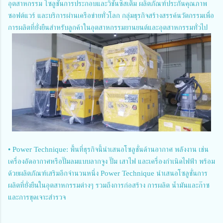
อุตสาหกรรม โซลูชั่นการประกอบและวิชั่นซิสเต็ม ผลิตภัณฑ์ประกันคุณภาพ
ซอฟต์แวร์ และบริการผ่านเครือข่ายทั่วโลก กลุ่มธุรกิจสร้างสรรค์นวัตกรรมเพื่อ
การผลิตที่ยั่งยืนสำหรับลูกค้าในอุตสาหกรรมยานยนต์และอุตสาหกรรมทั่วไป
• Power Technique: พื้นที่ธุรกิจนี้นำเสนอโซลูชั่นด้านอากาศ พลังงาน เช่น
เครื่องอัดอากาศหรือปั๊มลมแบบลากจูง ปั๊ม เสาไฟ และเครื่องกำเนิดไฟฟ้า พร้อม
ด้วยผลิตภัณฑ์เสริมอีกจำนวนหนึ่ง Power Technique นำเสนอโซลูชั่นการ
ผลิตที่ยั่งยืนในอุตสาหกรรมต่างๆ รวมถึงการก่อสร้าง การผลิต น้ำมันและก๊าซ
และการขุดเจาะสำรวจ