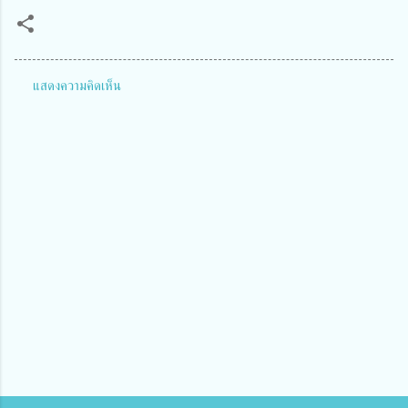
แสดงความคิดเห็น
ค
ว
า
ม
คิ
ด
เ
ห็
น