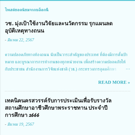
โพสต์ยอดนิยมจากบล็อกนี้
วช. มุ่งเป้าใช้งานวิจัยและนวัตกรรม รุกแผนลด
อุบัติเหตุทางถนน
-
มีนาคม 22, 2567
ความปลอดภัยทางท้องถนน นับเป็นวาระสำคัญของประเทศ ที่ต้องมีการตั้งเป้า
หมาย และบูรณาการการทำงานของทุกหน่วยงาน เพื่อสร้างความปลอดภัยให้
กับประชาชน สำนักงานการวิจัยแห่งชาติ (วช.) กระทรวงการอุดมศึกษา
วิทยาศาสตร์ วิจัยและนวัตกรรม ได้ให้ความสำคัญกับเรื่องดังกล่าว จึงร่วมกับ
READ MORE »
สมาคมวิศวกรรมชีวการแพทย์ไทย จัดการประชุมเผยแพร่ผลการดำเนินงาน
โครงการการวิจัยเชิงปฏิบัติการโดยบูรณาการทุกภาคส่วน เพื่อลดอุบัติเหตุและ
การเสียชีวิตให้สอดคล้องกับเป้าหมายแผนแม่บทฉบับที่ 5 ในวันที่ 22 มีนาคม
เทคนิคนครสวรรค์รับการประเมินเพื่อรับรางวัล
2567 โดยมี ดร.วิภารัตน์ ดีอ่อง ผู้อำนวยการสำนักงานการวิจัยแห่งชาติ เป็น
สถานศึกษาอาชีวศึกษาพระราชทาน ประจำปี
ประธานในพิธีเปิดพร้อมให้นโยบายการผลักดันงานวิจัยเพื่อความปลอดภัยทาง
การศึกษา 2666
ถนน และนายแพทย์ชาญวิทย์ ทระเทพ หัวหน้าโครงการวิจัยฯ กล่าวรายงาน ซึ่ง
-
มีนาคม 19, 2567
การประชุมในครั้งนี้ นางสาวสตตกมล เกียรติพานิช ผู้อำนวยการกองบริหารทุน
วิจัยและนวัตกรรม 2 ได้รับมอบหมายให้เข้าร่วมการประชุม ณ Grand