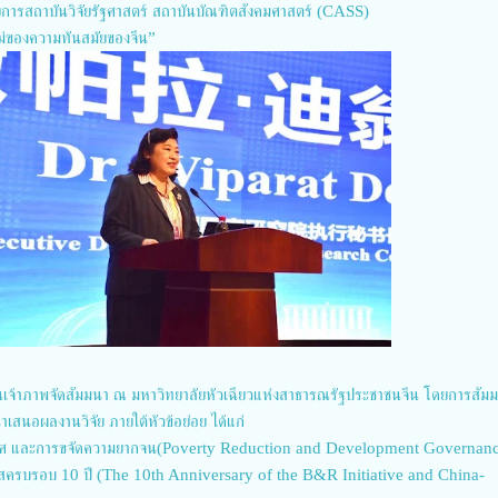
การสถาบันวิจัยรัฐศาสตร์ สถาบันบัณฑิตสังคมศาสตร์ (CASS)
หม่ของความทันสมัยของจีน”
เป็นเจ้าภาพจัดสัมมนา ณ มหาวิทยาลัยหัวเฉียวแห่งสาธารณรัฐประชาชนจีน โดยการสัม
นอผลงานวิจัย ภายใต้หัวข้อย่อย ได้แก่
ทศ และการขจัดความยากจน(Poverty Reduction and Development Governan
กาสครบรอบ 10 ปี (The 10th Anniversary of the B&R Initiative and China-