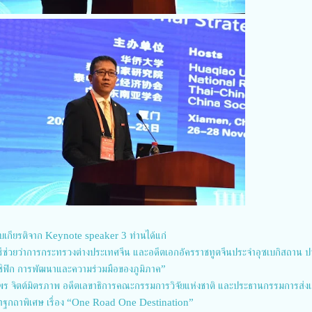
ับเกียรติจาก Keynote speaker 3 ท่านได้แก่
ีช่วยว่าการกระทรวงต่างประเทศจีน และอดีตเอกอัครราชทูตจีนประจำอุซเบกิสถาน 
แปซิฟิก การพัฒนาและความร่วมมือของภูมิภาค”
ิพร จิตต์มิตรภาพ อดีตเลขาธิการคณะกรรมการวิจัยแห่งชาติ และประธานกรรมการส่งเ
 ปาฐกถาพิเศษ เรื่อง “One Road One Destination”