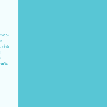
ระทรวง
าร
รั้งที่
ี
w
าชนจีน