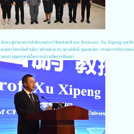
น์ ดีอ่อง ผู้อำนวยการสำนักงานการวิจัยแห่งชาติ และ Professor Xu Xipeng เลขาธิ
งมหาวิทยาลัยหัวเฉียว พร้อมด้วย ดร.ณรงค์ศักดิ์ บุณยมาลิก กรรมการบริหารสม
่วมกล่าวสุนทรพจน์ในการกล่าวเปิดการสัมมนา