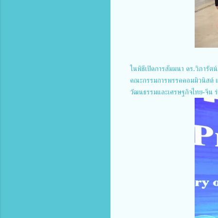
ในพิธีเปิดการสัมมนา ดร.วิภารัต
คณะกรรมการพรรคคอมมิวนิสต์ แห่
วัฒนธรรมและเศรษฐกิจไทย-จีน ร