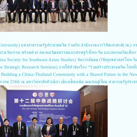
University) แห่งสาธารณรัฐประชาชนจีน ร่วมกับ สำนักงานการวิจัยแห่งชาติ(วช.) ก
ยและนวัตกรรม พร้อมด้วย สมาคมวัฒนธรรมและเศรษฐกิจไทย-จีน และสมาคมจีนเพื่อก
ina Society for Southeast Asian Studies) จัดการสัมมนาวิจัยยุทธศาสตร์ไทย-จีน ค
Strategic Research Seminar) ภายใต้หัวข้อเรื่อง “ร่วมสร้างประชาคมจีน-ไทยที่ม
ly Building a China-Thailand Community with a Shared Future in the Ne
ิกายน 2566 ณ มหาวิทยาลัยหัวเฉียว เมืองเซี่ยเหมิน มณฑลฝูเจี้ยน สาธารณรัฐประช