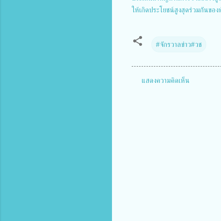
ให้เกิดประโยชน์สูงสุดร่วมกันของ
#จักรวาลข่าว#วช
แสดงความคิดเห็น
ค
ว
า
ม
คิ
ด
เ
ห็
น