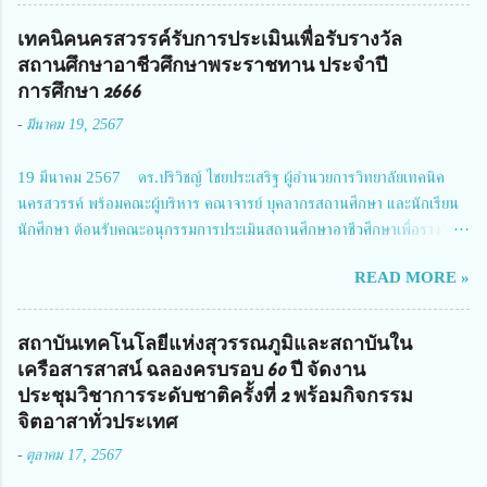
โครงการการวิจัยเชิงปฏิบัติการโดยบูรณาการทุกภาคส่วน เพื่อลดอุบัติเหตุและ
การเสียชีวิตให้สอดคล้องกับเป้าหมายแผนแม่บทฉบับที่ 5 ในวันที่ 22 มีนาคม
เทคนิคนครสวรรค์รับการประเมินเพื่อรับรางวัล
2567 โดยมี ดร.วิภารัตน์ ดีอ่อง ผู้อำนวยการสำนักงานการวิจัยแห่งชาติ เป็น
สถานศึกษาอาชีวศึกษาพระราชทาน ประจำปี
ประธานในพิธีเปิดพร้อมให้นโยบายการผลักดันงานวิจัยเพื่อความปลอดภัยทาง
การศึกษา 2666
ถนน และนายแพทย์ชาญวิทย์ ทระเทพ หัวหน้าโครงการวิจัยฯ กล่าวรายงาน ซึ่ง
-
มีนาคม 19, 2567
การประชุมในครั้งนี้ นางสาวสตตกมล เกียรติพานิช ผู้อำนวยการกองบริหารทุน
วิจัยและนวัตกรรม 2 ได้รับมอบหมายให้เข้าร่วมการประชุม ณ Grand
19 มีนาคม 2567 ดร.ปริวิชญ์ ไชยประเสริฐ ผู้อำนวยการวิทยาลัยเทคนิค
Richmond Stylish Convention Hotel จังหวัดนนทบุรี ดร.วิภารัตน์ ดีอ่อง
นครสวรรค์ พร้อมคณะผู้บริหาร คณาจารย์ บุคลากรสถานศึกษา และนักเรียน
ผู้อำนวยการสำนักงานการวิจัยแห่งชาติ กล่าวว่า วช. ในฐานะหน่วยงานบริหาร
นักศึกษา ต้อนรับคณะอนุกรรมการประเมินสถานศึกษาอาชีวศึกษาเพื่อรางวัล
จัดการทุนวิจัยและนวัตกรรมได้เล็งเห็นถึงความสำคัญของกา...
สถานศึกษาพระราชทาน เขตภาคเหนือ 2 ประจำปี การศึกษา 2566 นำโดย
READ MORE »
นายจักรภพ เนวะมาตย์ ผู้อำนวยการวิทยาลัยเทคนิคตาก ประธานคณะอนุกร
รมการฯ 1.นายวณิชา คณะใน ผู้ทรงคุณวุฒิ 2.นายภัทธาวุธ โพธา ผู้อำนวย
การวิทยาลัยสารพัดช่างกำแพงเพชร 3.นางสาวหัตถาภรณ์ เสาร์เรือน ผู้อำนวย
สถาบันเทคโนโลยีแห่งสุวรรณภูมิและสถาบันใน
การวิทยาลัยการอาชีพบ้านตาก 4.นางเพ็ญศรี ขุนทอง ผู้อำนวยการวิทยาลัย
เครือสารสาสน์ ฉลองครบรอบ 60 ปี จัดงาน
การอาชีพรัตนประสิทธิ์วิทย์ 5.นายธเนศ คงวังทอง ผู้อำนวยการวิทยาลัย
ประชุมวิชาการระดับชาติครั้งที่ 2 พร้อมกิจกรรม
เกษตรและเทคโนโลยีพิจิตร 6.นายชัยณรงค์ คชมาตย์ ผู้อำนวยการวิทยาลัย
จิตอาสาทั่วประเทศ
เทคนิคพิจิตร 7.นายสดายุทธ ภูคลัง รองผู้อำนวยการวิทยาลัยเทคนิคตาก และ
-
ตุลาคม 17, 2567
8.นายณัฐกฤต ภูทวี รองผู้อำนวยการวิทยาลัยเทคนิคตาก นายจักรภพ กล่าว