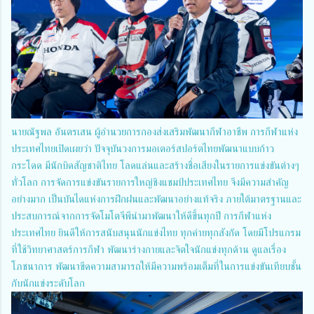
นายณัฐพล อันตรเสน ผู้อำนวยการกองส่งเสริมพัฒนากีฬาอาชีพ การกีฬาแห่ง
ประเทศไทยเปิดเผยว่า ปัจจุบันวงการมอเตอร์สปอร์ตไทยพัฒนาแบบก้าว
กระโดด มีนักบิดสัญชาติไทย โลดแล่นและสร้างชื่อเสียงในรายการแข่งขันต่างๆ
ทั่วโลก การจัดการแข่งขันรายการใหญ่ชิงแชมป์ประเทศไทย จึงมีความสำคัญ
อย่างมาก เป็นบันไดแห่งการฝึกฝนและพัฒนาอย่างแท้จริง ภายใต้มาตรฐานและ
ประสบการณ์จากการจัดโมโตจีพีนำมาพัฒนาให้ดีขึ้นทุกปี การกีฬาแห่ง
ประเทศไทย ยินดีให้การสนับสนุนนักแข่งไทย ทุกค่ายทุกสังกัด โดยมีโปรแกรม
ที่ใช้วิทยาศาสตร์การกีฬา พัฒนาร่างกายและจิตใจนักแข่งทุกด้าน ดูแลเรื่อง
โภชนาการ พัฒนาขีดความสามารถให้มีความพร้อมเต็มที่ในการแข่งขันเทียบชั้น
กับนักแข่งระดับโลก