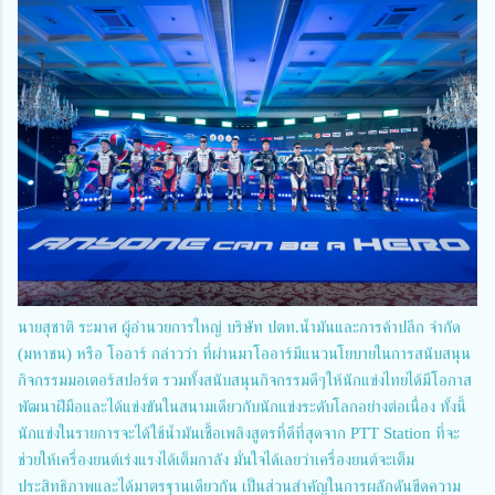
นายสุชาติ ระมาศ ผู้อำนวยการใหญ่ บริษัท ปตท.น้ำมันและการค้าปลีก จำกัด
(มหาชน) หรือ โออาร์ กล่าวว่า ที่ผ่านมาโออาร์มีแนวนโยบายในการสนับสนุน
กิจกรรมมอเตอร์สปอร์ต รวมทั้งสนับสนุนกิจกรรมดีๆให้นักแข่งไทยได้มีโอกาส
พัฒนาฝีมือและได้แข่งขันในสนามเดียวกับนักแข่งระดับโลกอย่างต่อเนื่อง ทั้งนี้
นักแข่งในรายการจะได้ใช้น้ำมันเชื้อเพลิงสูตรที่ดีที่สุดจาก PTT Station ที่จะ
ช่วยให้เครื่องยนต์เร่งแรงได้เต็มกาลัง มั่นใจได้เลยว่าเครื่องยนต์จะเต็ม
ประสิทธิภาพและได้มาตรฐานเดียวกัน เป็นส่วนสำคัญในการผลักดันขีดความ