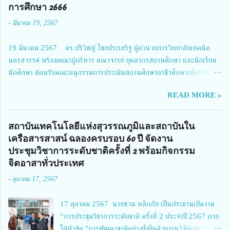
ประธานในพิธีเปิดพร้อมให้นโยบายการผลักดันงานวิจัยเพื่อความปลอดภัยทาง
การศึกษา 2666
ถนน และนายแพทย์ชาญวิทย์ ทระเทพ หัวหน้าโครงการวิจัยฯ กล่าวรายงาน ซึ่ง
-
มีนาคม 19, 2567
การประชุมในครั้งนี้ นางสาวสตตกมล เกียรติพานิช ผู้อำนวยการกองบริหารทุน
วิจัยและนวัตกรรม 2 ได้รับมอบหมายให้เข้าร่วมการประชุม ณ Grand
19 มีนาคม 2567 ดร.ปริวิชญ์ ไชยประเสริฐ ผู้อำนวยการวิทยาลัยเทคนิค
Richmond Stylish Convention Hotel จังหวัดนนทบุรี ดร.วิภารัตน์ ดีอ่อง
นครสวรรค์ พร้อมคณะผู้บริหาร คณาจารย์ บุคลากรสถานศึกษา และนักเรียน
ผู้อำนวยการสำนักงานการวิจัยแห่งชาติ กล่าวว่า วช. ในฐานะหน่วยงานบริหาร
นักศึกษา ต้อนรับคณะอนุกรรมการประเมินสถานศึกษาอาชีวศึกษาเพื่อรางวัล
จัดการทุนวิจัยและนวัตกรรมได้เล็งเห็นถึงความสำคัญของกา...
สถานศึกษาพระราชทาน เขตภาคเหนือ 2 ประจำปี การศึกษา 2566 นำโดย
READ MORE »
นายจักรภพ เนวะมาตย์ ผู้อำนวยการวิทยาลัยเทคนิคตาก ประธานคณะอนุกร
รมการฯ 1.นายวณิชา คณะใน ผู้ทรงคุณวุฒิ 2.นายภัทธาวุธ โพธา ผู้อำนวย
การวิทยาลัยสารพัดช่างกำแพงเพชร 3.นางสาวหัตถาภรณ์ เสาร์เรือน ผู้อำนวย
สถาบันเทคโนโลยีแห่งสุวรรณภูมิและสถาบันใน
การวิทยาลัยการอาชีพบ้านตาก 4.นางเพ็ญศรี ขุนทอง ผู้อำนวยการวิทยาลัย
เครือสารสาสน์ ฉลองครบรอบ 60 ปี จัดงาน
การอาชีพรัตนประสิทธิ์วิทย์ 5.นายธเนศ คงวังทอง ผู้อำนวยการวิทยาลัย
ประชุมวิชาการระดับชาติครั้งที่ 2 พร้อมกิจกรรม
เกษตรและเทคโนโลยีพิจิตร 6.นายชัยณรงค์ คชมาตย์ ผู้อำนวยการวิทยาลัย
จิตอาสาทั่วประเทศ
เทคนิคพิจิตร 7.นายสดายุทธ ภูคลัง รองผู้อำนวยการวิทยาลัยเทคนิคตาก และ
-
ตุลาคม 17, 2567
8.นายณัฐกฤต ภูทวี รองผู้อำนวยการวิทยาลัยเทคนิคตาก นายจักรภพ กล่าว
ว่า วิทยาลัยเทคนิคนครสวรรค์เป็นสถานศึกษาขนาดใหญ่พิเศษ มีความเป็นมาที่
17 ตุลาคม 2567 นายชวน หลีกภัย เป็นประธานเปิดงาน
ยาวนาน มีบุคลากร นักเรียน นักศึกษาจำนวนมาก ต้องการควา...
“การประชุมวิชาการระดับชาติ ครั้งที่ 2 ประจำปี 2567 ภาย
ใต้หัวข้อ "การพัฒนาชาติอย่างยั่งยืนด้วยงานวิจัยและ