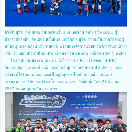
บริษัท บุรีรัมย์ ยูไนเต็ด อินเตอร์เนชั่นแนล เซอร์กิต จำกัด หรือ BRIC ผู้
บริหารสนามช้าง อินเตอร์เนชั่นแนล เซอร์กิต จ.บุรีรัมย์ ร่วมกับ ภาครัฐ และผู้
สนับสนุนภาคเอกชน ประกาศความพร้อมการจัดการแข่งขันรถจักรยานยนต์ทาง
เรียบ ชิงแชมป์ประเทศไทย พร้อมเปิดตัว บริษัท แพลน บี มีเดีย จำกัด (มหาชน)
ไตเติ้ลสปอนเซอร์รายใหม่ ภายใต้ชื่อรายการ Plan B Media BRIC
Superbike “แพลน บี มีเดีย บีอาร์ไอซี ซูเปอร์ไบค์ ประจำปี 2567” รายการ
แข่งขันที่ได้รับความนิยมและยิ่งใหญ่ที่สุดของไทยที่ สนามช้าง อินเตอร์
เนชั่นแนล เซอร์กิต จ.บุรีรัมย์ โดยงานแถลงข่าวจัดขึ้นเมื่อวันที่ 21 มีนาคม
2567 ที่ราชพฤกษ์คลับ กรุงเทพฯ