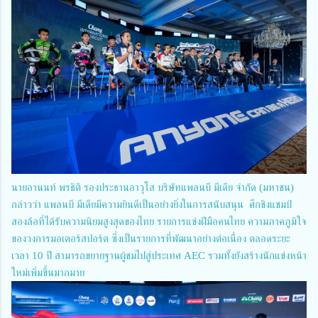
นายอานนท์ พรธิติ รองประธานอาวุโส บริษัทแพลนบี มีเดีย จำกัด (มหาชน)
กล่าวว่า แพลนบี มีเดียมีความยินดีเป็นอย่างยิ่งในการสนับสนุน ศึกชิงแชมป์
สองล้อที่ได้รับความนิยมสูงสุดของไทย รายการแข่งฝีมือคนไทย ความภาคภูมิใจ
ของวงการมอเตอร์สปอร์ต ซึ่งเป็นรายการที่พัฒนาอย่างต่อเนื่อง ตลอดระยะ
เวลา 10 ปี สามารถขยายฐานผู้ชมไปสู่ประเทศ AEC รวมทั้งยังสร้างนักแข่งหน้า
ใหม่เพิ่มขึ้นมากมาย