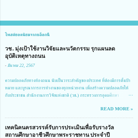
โพสต์ยอดนิยมจากบล็อกนี้
วช. มุ่งเป้าใช้งานวิจัยและนวัตกรรม รุกแผนลด
อุบัติเหตุทางถนน
-
มีนาคม 22, 2567
ความปลอดภัยทางท้องถนน นับเป็นวาระสำคัญของประเทศ ที่ต้องมีการตั้งเป้า
หมาย และบูรณาการการทำงานของทุกหน่วยงาน เพื่อสร้างความปลอดภัยให้
กับประชาชน สำนักงานการวิจัยแห่งชาติ (วช.) กระทรวงการอุดมศึกษา
วิทยาศาสตร์ วิจัยและนวัตกรรม ได้ให้ความสำคัญกับเรื่องดังกล่าว จึงร่วมกับ
READ MORE »
สมาคมวิศวกรรมชีวการแพทย์ไทย จัดการประชุมเผยแพร่ผลการดำเนินงาน
โครงการการวิจัยเชิงปฏิบัติการโดยบูรณาการทุกภาคส่วน เพื่อลดอุบัติเหตุและ
การเสียชีวิตให้สอดคล้องกับเป้าหมายแผนแม่บทฉบับที่ 5 ในวันที่ 22 มีนาคม
เทคนิคนครสวรรค์รับการประเมินเพื่อรับรางวัล
2567 โดยมี ดร.วิภารัตน์ ดีอ่อง ผู้อำนวยการสำนักงานการวิจัยแห่งชาติ เป็น
สถานศึกษาอาชีวศึกษาพระราชทาน ประจำปี