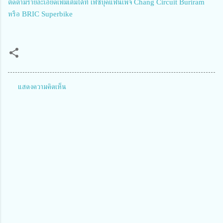
ติดตามรายละเอียดเพิ่มเติมได้ที่ เฟซบุ๊คแฟนเพจ Chang Circuit Buriram
หรือ BRIC Superbike
แสดงความคิดเห็น
ค
ว
า
ม
คิ
ด
เ
ห็
น