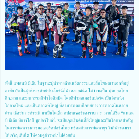
ทั้งนี้ แพลนบี มีเดีย ในฐานะผู้นำทางด้านนวัตกรรมและสื่อโฆษณานอกที่อยู่
อาศัย ยังเป็นผู้บริหารสิทธิประโยชน์กีฬาหลายชนิด ไม่ว่าจะเป็น ฟุตบอลไทย
ลีก,มวย และมหกรรมกีฬาโอลิมปิค โดยกีฬามอเตอร์สปอร์ต เป็นอีกหนึ่ง
โอกาสใหม่ และเป็นตลาดที่ใหญ่ ที่สามารถตอบโจทย์ทางการตลาดในหลาย
ด้าน เชื่อว่าการก้าวเข้ามาเป็นไตเติ้ล สปอนเซอร์ของรายการ ภายใต้ชื่อ “แพลน
บี มีเดีย บีอาร์ไอซี ซูเปอร์ไบค์นี้ จะเป็นจุดเริ่มต้นที่ยิ่งใหญ่และเป็นโอกาสสำคัญ
ในการพัฒนาวงการมอเตอร์สปอร์ตไทย พร้อมกับการพัฒนาธุรกิจกีฬาของเรา
ให้เจริญเติบโต ให้ควบคู่ก้าวหน้าไปด้วยกัน