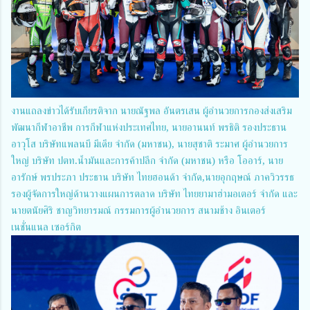
งานแถลงข่าวได้รับเกียรติจาก นายณัฐพล อันตรเสน ผู้อำนวยการกองส่งเสริม
พัฒนากีฬาอาชีพ การกีฬาแห่งประเทศไทย, นายอานนท์ พรธิติ รองประธาน
อาวุโส บริษัทแพลนบี มีเดีย จำกัด (มหาชน), นายสุชาติ ระมาศ ผู้อำนวยการ
ใหญ่ บริษัท ปตท.น้ำมันและการค้าปลีก จำกัด (มหาชน) หรือ โออาร์, นาย
อารักษ์ พรประภา ประธาน บริษัท ไทยฮอนด้า จำกัด,นายอุกฤษณ์ ภาควิวรรธ
รองผู้จัดการใหญ่ด้านวางแผนการตลาด บริษัท ไทยยามาฮ่ามอเตอร์ จำกัด และ
นายตนัยศิริ ชาญวิทยารมณ์ กรรมการผู้อำนวยการ สนามช้าง อินเตอร์
เนชั่นแนล เซอร์กิต