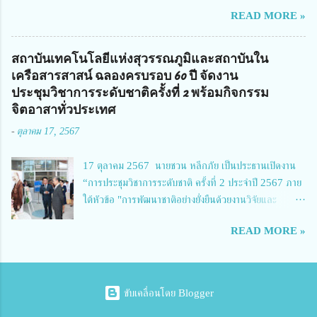
สถานศึกษาพระราชทาน เขตภาคเหนือ 2 ประจำปี การศึกษา 2566 นำโดย
READ MORE »
นายจักรภพ เนวะมาตย์ ผู้อำนวยการวิทยาลัยเทคนิคตาก ประธานคณะอนุกร
รมการฯ 1.นายวณิชา คณะใน ผู้ทรงคุณวุฒิ 2.นายภัทธาวุธ โพธา ผู้อำนวย
การวิทยาลัยสารพัดช่างกำแพงเพชร 3.นางสาวหัตถาภรณ์ เสาร์เรือน ผู้อำนวย
สถาบันเทคโนโลยีแห่งสุวรรณภูมิและสถาบันใน
การวิทยาลัยการอาชีพบ้านตาก 4.นางเพ็ญศรี ขุนทอง ผู้อำนวยการวิทยาลัย
เครือสารสาสน์ ฉลองครบรอบ 60 ปี จัดงาน
การอาชีพรัตนประสิทธิ์วิทย์ 5.นายธเนศ คงวังทอง ผู้อำนวยการวิทยาลัย
ประชุมวิชาการระดับชาติครั้งที่ 2 พร้อมกิจกรรม
เกษตรและเทคโนโลยีพิจิตร 6.นายชัยณรงค์ คชมาตย์ ผู้อำนวยการวิทยาลัย
จิตอาสาทั่วประเทศ
เทคนิคพิจิตร 7.นายสดายุทธ ภูคลัง รองผู้อำนวยการวิทยาลัยเทคนิคตาก และ
-
ตุลาคม 17, 2567
8.นายณัฐกฤต ภูทวี รองผู้อำนวยการวิทยาลัยเทคนิคตาก นายจักรภพ กล่าว
ว่า วิทยาลัยเทคนิคนครสวรรค์เป็นสถานศึกษาขนาดใหญ่พิเศษ มีความเป็นมาที่
17 ตุลาคม 2567 นายชวน หลีกภัย เป็นประธานเปิดงาน
ยาวนาน มีบุคลากร นักเรียน นักศึกษาจำนวนมาก ต้องการควา...
“การประชุมวิชาการระดับชาติ ครั้งที่ 2 ประจำปี 2567 ภาย
ใต้หัวข้อ "การพัฒนาชาติอย่างยั่งยืนด้วยงานวิจัยและ
นวัตกรรม (The 2nd Suvamabhumi Institute of
READ MORE »
Technology National Conference 2024: 'Towards
Thailand Sustainability Research')" พร้อมทั้งกล่าว
ปาฐกถาพิเศษ เรื่อง "มองอนาคตประเทศไทยในการพัฒนา
ชาติอยางยั่งยืนด้วยงานวิจัยและนวัตกรรม" และ นางสาวศิริ
ขับเคลื่อนโดย Blogger
นทร์พร เดียวตระกูล ผู้เชี่ยวชาญด้านระบบวิจัย ผู้อำนวย