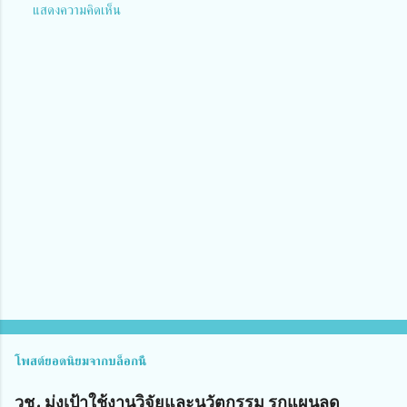
แสดงความคิดเห็น
ค
ว
า
ม
คิ
ด
เ
ห็
น
โพสต์ยอดนิยมจากบล็อกนี้
วช. มุ่งเป้าใช้งานวิจัยและนวัตกรรม รุกแผนลด