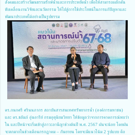
สังคมและสร้างวัฒนธรรมรักษ์น้ำและการประหยัดน้ำ เพื่อให้สามารถผลักดัน
ขับเคลื่อนงานวิจัยและนวัตกรรม ให้ไปสู่การใช้ประโยชน์ในการแก้ปัญหาและ
พัฒนาประเทศได้อย่างเป็นรูปธรรม
ดร.กนกศรี ศรินนภากร สถาบันสารสนเทศทรัพยากรน้ำ (องค์การมหาชน)
และ ดร.ชลัมภ์ อุ่นอารีย์ กรมอุตุนิยมวิทยา ให้ข้อมูลว่าจากการคาดการณ์พบว่า
ใน และปีหน้าจะเริ่มเข้าสู่ภาวะลานีญาช่วงต้นปี พ.ศ. 2567 ฝนจะน้อย โดยฝน
จะตกมากในช่วงเดือนกรกฎาคม – กันยายน โดยจะมีแนวโน้ม 2 รูปแบบ คือ