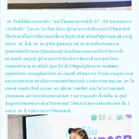
วช. จึงจัดให้มีการแถลงข่าว “แนวโน้มสถานการณ์น้ำ 67 - 68 และมาตรการ
การปรับตัว” โดย ดร.วิภารัตน์ ดีอ่อง ผู้อำนวยการสำนักงานการวิจัยแห่งชาติ
เป็นประธานในการเปิดงานและชี้แจงวัตถุประสงค์ พร้อมทั้งผู้ทรงคุณวุฒิ และผู้
บริหาร วช. ซึ่งมี รศ. ดร.สุจริต คูณธนกุลวงศ์ ประธานบริหารแผนงาน
ยุทธศาสตร์เป้าหมาย (Spearhead) ด้านสังคม แผนงานบริหารจัดการน้ำ
ดร.ธเนศร์ สมบูรณ์ ผู้อำนวยการสำนักบริหารจัดการน้ำและอุทกวิทยา
กรมชลประทาน ดร.ชลัมภ์ อุ่นอารีย์ นักวิจัยศูนย์ภูมิอากาศ กองพัฒนา
อุตุนิยมวิทยา กรมอุตุนิยมวิทยา ดร.กนกศรี ศรินนภากร หัวหน้างานภูมิอากาศ
และสภาพอากาศ สถาบันสารสนเทศทรัพยากรน้ำ (องค์การมหาชน) ผศ. ดร.ไช
ยาพงษ์ เทพประสิทธิ์ และผศ. ดร.จุติเทพ วงษ์เพ็ชร์ คณะวิศวกรรมศาสตร์
กำแพงแสน มหาวิทยาลัยเกษตรศาสตร์ ร่วมการแถลงข่าวซึ่งจัดขึ้น ณ ศูนย์
ข้อมูลสารสนเทศกลางด้านวิทยาศาสตร์ วิจัยและนวัตกรรมของประเทศ ชั้น 1
อาคาร วช. 8 สำนักงานการวิจัยแห่งชาติ