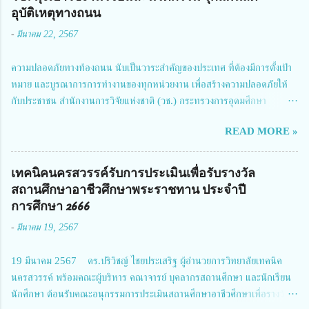
อุบัติเหตุทางถนน
-
มีนาคม 22, 2567
ความปลอดภัยทางท้องถนน นับเป็นวาระสำคัญของประเทศ ที่ต้องมีการตั้งเป้า
หมาย และบูรณาการการทำงานของทุกหน่วยงาน เพื่อสร้างความปลอดภัยให้
กับประชาชน สำนักงานการวิจัยแห่งชาติ (วช.) กระทรวงการอุดมศึกษา
วิทยาศาสตร์ วิจัยและนวัตกรรม ได้ให้ความสำคัญกับเรื่องดังกล่าว จึงร่วมกับ
READ MORE »
สมาคมวิศวกรรมชีวการแพทย์ไทย จัดการประชุมเผยแพร่ผลการดำเนินงาน
โครงการการวิจัยเชิงปฏิบัติการโดยบูรณาการทุกภาคส่วน เพื่อลดอุบัติเหตุและ
การเสียชีวิตให้สอดคล้องกับเป้าหมายแผนแม่บทฉบับที่ 5 ในวันที่ 22 มีนาคม
เทคนิคนครสวรรค์รับการประเมินเพื่อรับรางวัล
2567 โดยมี ดร.วิภารัตน์ ดีอ่อง ผู้อำนวยการสำนักงานการวิจัยแห่งชาติ เป็น
สถานศึกษาอาชีวศึกษาพระราชทาน ประจำปี
ประธานในพิธีเปิดพร้อมให้นโยบายการผลักดันงานวิจัยเพื่อความปลอดภัยทาง
การศึกษา 2666
ถนน และนายแพทย์ชาญวิทย์ ทระเทพ หัวหน้าโครงการวิจัยฯ กล่าวรายงาน ซึ่ง
-
มีนาคม 19, 2567
การประชุมในครั้งนี้ นางสาวสตตกมล เกียรติพานิช ผู้อำนวยการกองบริหารทุน
วิจัยและนวัตกรรม 2 ได้รับมอบหมายให้เข้าร่วมการประชุม ณ Grand
19 มีนาคม 2567 ดร.ปริวิชญ์ ไชยประเสริฐ ผู้อำนวยการวิทยาลัยเทคนิค
Richmond Stylish Convention Hotel จังหวัดนนทบุรี ดร.วิภารัตน์ ดีอ่อง
นครสวรรค์ พร้อมคณะผู้บริหาร คณาจารย์ บุคลากรสถานศึกษา และนักเรียน
ผู้อำนวยการสำนักงานการวิจัยแห่งชาติ กล่าวว่า วช. ในฐานะหน่วยงานบริหาร
นักศึกษา ต้อนรับคณะอนุกรรมการประเมินสถานศึกษาอาชีวศึกษาเพื่อรางวัล
จัดการทุนวิจัยและนวัตกรรมได้เล็งเห็นถึงความสำคัญของกา...