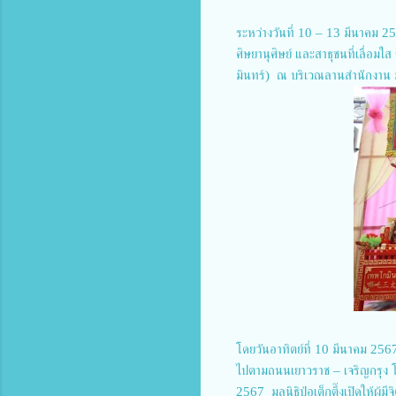
ระหว่างวันที่ 10 – 13 มีนาคม 2567
ศิษยานุศิษย์ และสาธุชนที่เลื่อมใ
มินทร์) ณ บริเวณลานสำนักงาน มู
โดยวันอาทิตย์ที่ 10 มีนาคม 256
ไปตามถนนเยาวราช – เจริญกรุง โ
2567 มูลนิธิป่อเต็กตึ๊งเปิดให้ผู