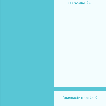
แสดงความคิดเห็น
ค
ว
า
ม
คิ
ด
เ
ห็
น
โพสต์ยอดนิยมจากบล็อกนี้