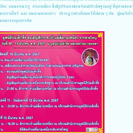
กียง ถนนอาเนาะรู อำเภอเมือง ซึ่งมีรูปจำลองของเจ้าแม่ประดิษฐานอยู่ ที่สุสานของเจ
ได้มากราบไหว้ และ บนบานศาลกล่าว ปรากฏว่าต่างก็สมหวังไปตาม ๆ กัน ผู้คนจึงร่ำ
่งไหลมาจากทุกสารทิศ