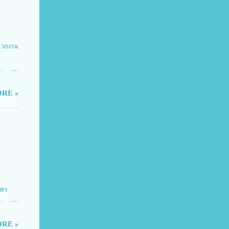
่วยงาน
ดำเนิน
ยแผน
RE »
ธานใน
ารวิ
 ได้รับ
 ผู้
ความ
กษา
ตาก
RE »
การ