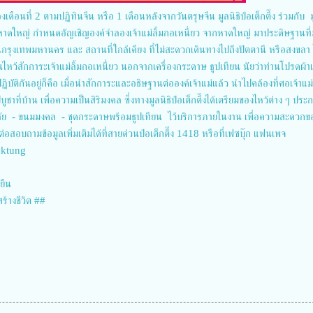
่ของเดือนที่ 2 ตามปฏิทินจีน หรือ 1 เดือนหลังจากวันตรุษจีน มูลนิธิป่อเต็กตึ๊ง ร่วมกับ ม
ง) หาดใหญ่ กำหนดอัญเชิญองค์จำลองเจ้าแม่ลิ้มกอเหนี่ยว จากหาดใหญ่ มาประดิษฐานที่ม
สในกรุงเทพมหานคร และ สถานที่ใกล้เคียง ที่ไม่สะดวกเดินทางไปถึงปัตตานี หรือสงขลา ไ
หว้สักการะเจ้าแม่ลิ้มกอเหนี่ยว นอกจากเครื่องกระดาษ ธูปเทียน นัยว่าท่านโปรดผ้า
ฏิบัติกันอยู่ก็คือ เมื่อนำสักการะและอธิษฐานต่อองค์เจ้าแม่แล้ว นำไปคล้องที่ศอเจ้าแม่
าที่บ้าน เพื่อความเป็นสิริมงคล ซึ่งทางมูลนิธิป่อเต็กตึ๊งได้เตรียมของไหว้ต่าง ๆ ประ
าลัย - ขนมมงคล - ชุดกระดาษพร้อมธูปเทียน ไว้บริการภายในงาน เพื่อความสะดวกข
ดต่อสอบถามข้อมูลเพิ่มเติมได้ที่สายด่วนป่อเต็กตึ๊ง 1418 หรือที่เฟซบุ๊ก แฟนเพจ
cktung
งยืน
สร้างชีวิต ##