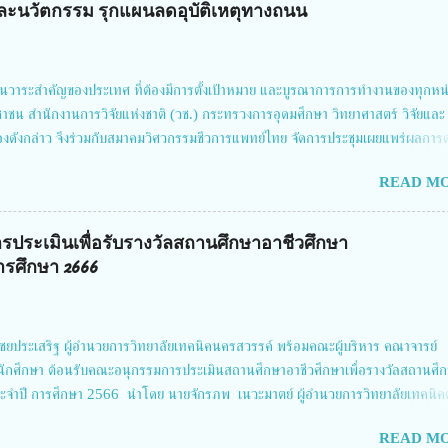
ัยและนวัตกรรม รุกแผนลดอุบัติเหตุทางถนน
นวาระสำคัญของประเทศ ที่ต้องมีการตั้งเป้าหมาย และบูรณาการการทำงานของทุกหน
ชาชน สำนักงานการวิจัยแห่งชาติ (วช.) กระทรวงการอุดมศึกษา วิทยาศาสตร์ วิจัยและ
่องดังกล่าว จึงร่วมกับสมาคมวิศวกรรมชีวการแพทย์ไทย จัดการประชุมเผยแพร่ผลการ
รโดยบูรณาการทุกภาคส่วน เพื่อลดอุบัติเหตุและการเสียชีวิตให้สอดคล้องกับเป้าหมา
READ MO
คม 2567 โดยมี ดร.วิภารัตน์ ดีอ่อง ผู้อำนวยการสำนักงานการวิจัยแห่งชาติ เป็นประ
ดันงานวิจัยเพื่อความปลอดภัยทางถนน และนายแพทย์ชาญวิทย์ ทระเทพ หัวหน้าโครงก
นครั้งนี้ นางสาวสตตกมล เกียรติพานิช ผู้อำนวยการกองบริหารทุนวิจัยและนวัตกรรม 2
รประเมินเพื่อรับรางวัลสถานศึกษาอาชีวศึกษา
Grand Richmond Stylish Convention Hotel จังหวัดนนทบุรี ดร.วิภารัตน์ ดีอ่อง
รศึกษา 2666
ติ กล่าวว่า วช. ในฐานะหน่วยงานบริหารจัดการทุนวิจัยและนวัตกรรมได้เล็งเห็นถึง
ยประเสริฐ ผู้อำนวยการวิทยาลัยเทคนิคนครสวรรค์ พร้อมคณะผู้บริหาร คณาจารย์
นักศึกษา ต้อนรับคณะอนุกรรมการประเมินสถานศึกษาอาชีวศึกษาเพื่อรางวัลสถานศึ
จำปี การศึกษา 2566 นำโดย นายจักรภพ เนวะมาตย์ ผู้อำนวยการวิทยาลัยเทคนิค
ิชา คณะใน ผู้ทรงคุณวุฒิ 2.นายภัทธาวุธ โพธา ผู้อำนวยการวิทยาลัยสารพัดช่าง
READ MO
สาร์เรือน ผู้อำนวยการวิทยาลัยการอาชีพบ้านตาก 4.นางเพ็ญศรี ขุนทอง ผู้อำนวย