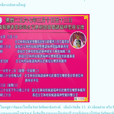
อเหนี่ยวกลับหาดใหญ่
กันดีในหมู่ชาวจีนและไทยในจังหวัดปัตตานีอย่างดี เมื่อถึงวันขึ้น 15 ค่ำ เดือนอ้าย หรือ
านฉลองสมโภชเจ้าแม่ ซึ่งจัดเป็นงานฉลองใหญ่ทุกปี ท่านที่เดินทางไปจังหวัดปัตตานี