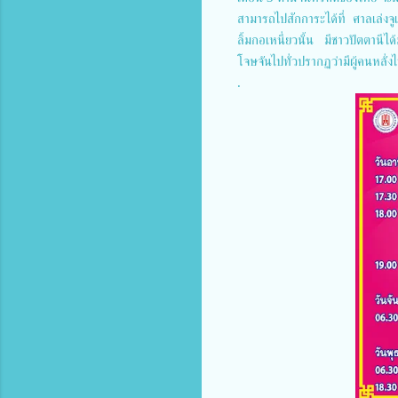
สามารถไปสักการะได้ที่ ศาลเล่งจูเ
ลิ้มกอเหนี่ยวนั้น มีชาวปัตตานี
โจษจันไปทั่วปรากฏว่ามีผู้คนหลั
.