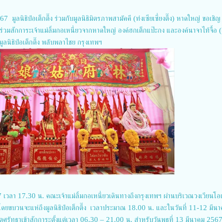
 มูลนิธิป่อเต็กตึ๊ง ร่วมกับมูลนิธิมิตรภาพสามัคคี (ท่งเซียเซี่ยงตึ๊ง) หาดใหญ่ ขอเชิญ
ส ร่วมสักการะเจ้าแม่ลิ้มกอเหนี่ยวจากหาดใหญ่ องค์ฮกเต็กแป๊ะกง และองค์นาจาไท้จื้อ
ลนิธิป่อเต็กตึ๊ง พลับพลาไชย กรุงเทพฯ
7 เวลา 17.30 น. คณะเจ้าแม่ลิ้มกอเหนี่ยวเดินทางถึงกรุงเทพฯ ผ่านบริเวณวงเวียนโอ
ดยขบวนจะแห่ถึงมูลนิธิป่อเต็กตึ๊ง เวลาประมาณ 18.00 น. และในวันที่ 11-12 มีน
้มีจิตศรัทธาเข้าสักการะตั้งแต่เวลา 06.30 – 21.00 น. สำหรับวันพุธที่ 13 มีนาคม 256