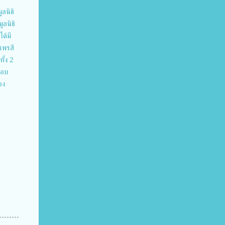
ูลนิธิ
ูลนิธิ
ด้มี
แพรสี
ทั้ง 2
กอบ
อง