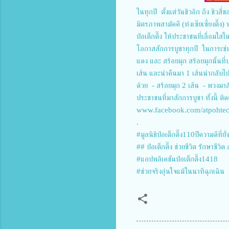
ในทุกปี ตั้งแต่วันชิวอิก ถึง ชิวสี
มิตรภาพสามัคคี (ท่งเซียเซี่ยงตึ๊
ป่อเต็กตึ๊ง ให้ประชาชนที่เลื่อมใ
โอกาสสักการบูชาทุกปี ในการเซ่นไ
แดง และ สร้อยมุก สร้อยมุกนั้นที่ป
เส้น และนำคืนมา 1 เส้นนำกลับไปบูช
ด้วย - สร้อยมุก 2 เส้น - พวงม
ประชาชนที่มาสักการบูชา ทั้งนี้ ติ
www.facebook.com/atpohte
.
#มูลนิธิป่อเต็กตึ๊ง110ปีความดีที่ยั่
## ป่อเต็กตึ๊ง ช่วยชีวิต รักษาชีวิต 
#แอปพลิเคชันป่อเต็กตึ๊ง1418
#ช่วยจริงอุ่นใจแม้ในนาทีฉุกเฉิน