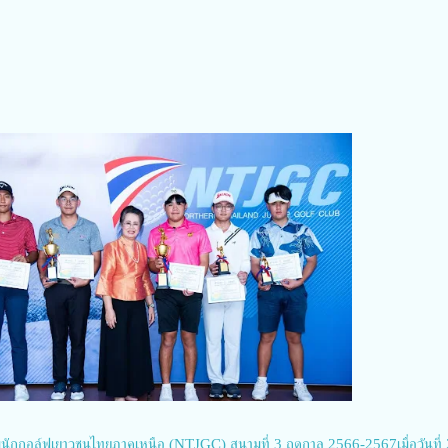
นักกอล์ฟเยาวชนไทยภาคเหนือ (NTJGC) สนามที่ 3 ฤดูกาล 2566-2567เมื่อวันที่