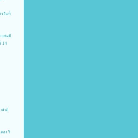
วันที่
้าแชมป์
ี่ 14
าชาติ
ของ ริ