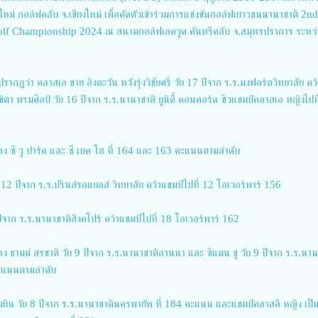
ม่ กอล์ฟคลับ จ.เชียงใหม่ เพื่อคัดตัวเข้าร่วมการแข่งขันกอล์ฟเยาวชนนานาชาติ 2nd
lf Championship 2024 ณ สนามกอล์ฟเลควูด คันทรีคลับ จ.สมุทรปราการ ระหว่าง
ปรากฏว่า คลาสเอ ชาย อิงตะวัน หวังรุ่งวิชัยศรี วัย 17 ปีจาก ร.ร.มงฟอร์ตวิทยาลัย คว
ิชิตา พรมศิลป์ วัย 16 ปีจาก ร.ร.นานาชาติ ยูนิตี้ คอนคอร์ด ซิวแชมป์คลาสเอ หญิงไปท
ง ซิ วู ปาร์ค และ ซี เบค โฮ ที่ 164 และ 163 คะแนนตามลำดับ
12 ปีจาก ร.ร.ปรินส์รอแยลส์ วิทยาลัย คว้าแชมป์ไปที่ 12 โอเวอร์พาร์ 156
ปีจาก ร.ร.นานาชาติสิงคโปร์ คว้าแชมป์ไปที่ 18 โอเวอร์พาร์ 162
ง ธามม์ สรชาติ วัย 9 ปีจาก ร.ร.นานาชาติลานนา และ ซิแมน ชู วัย 9 ปีจาก ร.ร.นาน
คะแนนตามลำดับ
งยิน วัย 8 ปีจาก ร.ร.นานาชาตินครพายัพ ที่ 184 คะแนน และแชมป์คลาสอี หญิง เป็น