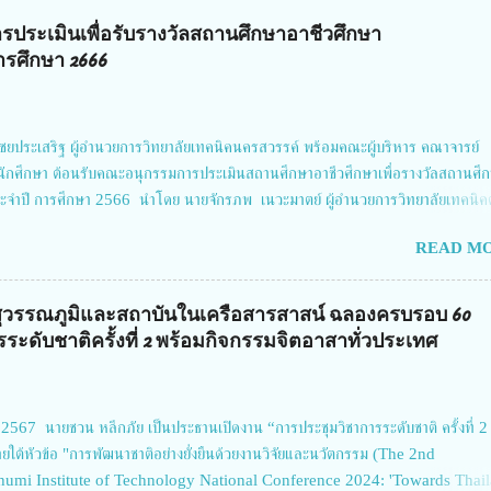
นครั้งนี้ นางสาวสตตกมล เกียรติพานิช ผู้อำนวยการกองบริหารทุนวิจัยและนวัตกรรม 2
รประเมินเพื่อรับรางวัลสถานศึกษาอาชีวศึกษา
Grand Richmond Stylish Convention Hotel จังหวัดนนทบุรี ดร.วิภารัตน์ ดีอ่อง
รศึกษา 2666
ติ กล่าวว่า วช. ในฐานะหน่วยงานบริหารจัดการทุนวิจัยและนวัตกรรมได้เล็งเห็นถึง
ยประเสริฐ ผู้อำนวยการวิทยาลัยเทคนิคนครสวรรค์ พร้อมคณะผู้บริหาร คณาจารย์
นักศึกษา ต้อนรับคณะอนุกรรมการประเมินสถานศึกษาอาชีวศึกษาเพื่อรางวัลสถานศึ
จำปี การศึกษา 2566 นำโดย นายจักรภพ เนวะมาตย์ ผู้อำนวยการวิทยาลัยเทคนิค
ิชา คณะใน ผู้ทรงคุณวุฒิ 2.นายภัทธาวุธ โพธา ผู้อำนวยการวิทยาลัยสารพัดช่าง
READ MO
สาร์เรือน ผู้อำนวยการวิทยาลัยการอาชีพบ้านตาก 4.นางเพ็ญศรี ขุนทอง ผู้อำนวย
ิทย์ 5.นายธเนศ คงวังทอง ผู้อำนวยการวิทยาลัยเกษตรและเทคโนโลยีพิจิตร 6.นายชั
คนิคพิจิตร 7.นายสดายุทธ ภูคลัง รองผู้อำนวยการวิทยาลัยเทคนิคตาก และ 8.นายณ
สุวรรณภูมิและสถาบันในเครือสารสาสน์ ฉลองครบรอบ 60
ทคนิคตาก นายจักรภพ กล่าวว่า วิทยาลัยเทคนิคนครสวรรค์เป็นสถานศึกษาขนาดใหญ่พิ
ระดับชาติครั้งที่ 2 พร้อมกิจกรรมจิตอาสาทั่วประเทศ
 นักเรียน นักศึกษาจำนวนมาก ต้องการควา...
2567 นายชวน หลีกภัย เป็นประธานเปิดงาน “การประชุมวิชาการระดับชาติ ครั้งที่ 2
ยใต้หัวข้อ "การพัฒนาชาติอย่างยั่งยืนด้วยงานวิจัยและนวัตกรรม (The 2nd
mi Institute of Technology National Conference 2024: 'Towards Thai