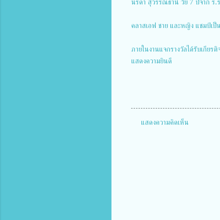
นรดา สุวรรณธานี วัย 7 ปีจาก ร
คลาสเอฟ ชาย และหญิง แชมป์เป็นข
ภายในงานแจกรางวัลได้รับเกียรติ
แสดงความยินดี
แสดงความคิดเห็น
ค
ว
า
ม
คิ
ด
เ