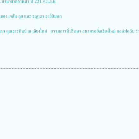
.ร.นานาชาติลานนา ที่ 231 คะแนน
อง เจสัน ลุย และ ชญาดา ธงยี่สิบหก
จาก คุณธารทิพย์ ณ เชียงใหม่ กรรมการที่ปรึกษา สนามรอยัลเชียงใหม่ กอล์ฟคลับ ร่