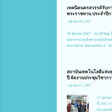
จัยฯ กล่าวรายงาน ซึ่งการประชุมใ
เทคนิคนครสวรรค์รับกา
มอบหมายให้เข้าร่วมการประชุม ณ 
พระราชทาน ประจำปีกา
อำนวยการสำนักงานการวิจัยแห่งชา
-
มีนาคม 19, 2567
สำคัญของกา...
19 มีนาคม 2567 ดร.ปริวิชญ์ ไช
บุคลากรสถานศึกษา และนักเรียน
พระราชทาน เขตภาคเหนือ 2 ประ
ประธานคณะอนุกรรมการฯ 1.นายวณ
กำแพงเพชร 3.นางสาวหัตถาภรณ์ เ
วิทยาลัยการอาชีพรัตนประสิทธิ์ว
คชมาตย์ ผู้อำนวยการวิทยาลัยเท
สถาบันเทคโนโลยีแห่ง
ภูทวี รองผู้อำนวยการวิทยาลัยเ
ปี จัดงานประชุมวิชาการ
ความเป็นมาที่ยาวนาน มีบุคลากร
-
ตุลาคม 17, 2567
17 ตุลาคม 
ปี 2567 ภา
Suvamabhu