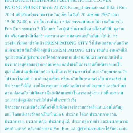
HIGHSTATE HIGHSEASON 2024 และ HOTEL CLOVER
PATONG PHUKET จัดงาน ALiVE Patong International Bikini Run
2024 บิกินี่รันครั้งแรกของจังหวัดภูเก็ต ในวันที่ 20 เมษายน 2567 เวลา
15.00-24.00 น. ภายในงานนั้นมีการจัดกิจกรรมมากมายไม่ว่าจะเป็นการวิ่ง
Fun Run ระยะทาง 3 กิโลเมตร โดยผู้เข้าร่วมงานนั้นสวมใส่ชุดบิกินี่, ชุดว่าย
น้ำ หรือชุดแฟนซีเพื่อสร้างบรรยากาศความสนุกและเป็นกันเองให้กับการ
แข่งขัน เริ่มออกตัวที่หน้า PRISM PATONG CITY วิ่งไปจนสุดชายหาดแล้วก
ลับตัวมาเข้าเส้นชัยที่ตั้งอยู่หน้า PRISM PATONG CITY เช่นกัน งานครั้งนี้มี
จุดประสงค์ให้ผู้เข้าร่วมงานได้ออกกำลังกายไปพร้อมกับได้รับความบันเทิงใน
บรรยากาศสุดชิลของชายหาดป่าตอง อีกทั้งยังเป็นการสานสัมพันธ์ของคนใน
ชุมชนให้แน่นแฟ้นขึ้นอีกด้วย จึงเป็นการจัดกิจกรรมวิ่งที่เหมาะกับทุกเพศทุกวัย
ไม่ว่ามาวิ่งคนเดียว มากับกลุ่มเพื่อน หรือมากันเป็นครอบครัวก็สามารถเข้าร่วม
กิจกรรมครั้งนี้ได้ ภายใต้การดูแลความปลอดภัยจากหน่วยแพทย์ และทีมรักษา
ความปลอดภัย ไม่เพียงเท่านั้นยังมีคำแนะนำในการอบอุ่นร่างกายที่เหมาะสม
และการตั้งจุดพักสำหรับให้น้ำดื่มในระหว่างวิ่ง
กิจกรรมการแข่งขันวิ่งบิกินี่ครั้งนี้ยังมีเงินรางวัลรวมกว่าครึ่งแสนมอบให้กับผู้
ชนะ โดยแบ่งรางวัลออกเป็นทั้งหมด 6 ประเภท ได้แก่ ประเภทภาพรวม,
ประเภทชาย, ประเภทหญิง, ประเภทหุ่นดี, ประเภทชุดว่ายน้ำ และประเภทความ
คิดสร้างสรรค์ หลังจบกิจกรรม Fun Run แล้วผู้เข้าร่วมงานยังจะได้รับความบัน