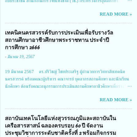
กับประชาชน สำนักงานการวิจัยแห่งชาติ (วช.) กระทรวงการอุดมศึกษา
วิทยาศาสตร์ วิจัยและนวัตกรรม ได้ให้ความสำคัญกับเรื่องดังกล่าว จึงร่วมกับ
READ MORE »
สมาคมวิศวกรรมชีวการแพทย์ไทย จัดการประชุมเผยแพร่ผลการดำเนินงาน
โครงการการวิจัยเชิงปฏิบัติการโดยบูรณาการทุกภาคส่วน เพื่อลดอุบัติเหตุและ
การเสียชีวิตให้สอดคล้องกับเป้าหมายแผนแม่บทฉบับที่ 5 ในวันที่ 22 มีนาคม
เทคนิคนครสวรรค์รับการประเมินเพื่อรับรางวัล
2567 โดยมี ดร.วิภารัตน์ ดีอ่อง ผู้อำนวยการสำนักงานการวิจัยแห่งชาติ เป็น
สถานศึกษาอาชีวศึกษาพระราชทาน ประจำปี
ประธานในพิธีเปิดพร้อมให้นโยบายการผลักดันงานวิจัยเพื่อความปลอดภัยทาง
การศึกษา 2666
ถนน และนายแพทย์ชาญวิทย์ ทระเทพ หัวหน้าโครงการวิจัยฯ กล่าวรายงาน ซึ่ง
-
มีนาคม 19, 2567
การประชุมในครั้งนี้ นางสาวสตตกมล เกียรติพานิช ผู้อำนวยการกองบริหารทุน
วิจัยและนวัตกรรม 2 ได้รับมอบหมายให้เข้าร่วมการประชุม ณ Grand
19 มีนาคม 2567 ดร.ปริวิชญ์ ไชยประเสริฐ ผู้อำนวยการวิทยาลัยเทคนิค
Richmond Stylish Convention Hotel จังหวัดนนทบุรี ดร.วิภารัตน์ ดีอ่อง
นครสวรรค์ พร้อมคณะผู้บริหาร คณาจารย์ บุคลากรสถานศึกษา และนักเรียน
ผู้อำนวยการสำนักงานการวิจัยแห่งชาติ กล่าวว่า วช. ในฐานะหน่วยงานบริหาร
นักศึกษา ต้อนรับคณะอนุกรรมการประเมินสถานศึกษาอาชีวศึกษาเพื่อรางวัล
จัดการทุนวิจัยและนวัตกรรมได้เล็งเห็นถึงความสำคัญของกา...
สถานศึกษาพระราชทาน เขตภาคเหนือ 2 ประจำปี การศึกษา 2566 นำโดย
READ MORE »
นายจักรภพ เนวะมาตย์ ผู้อำนวยการวิทยาลัยเทคนิคตาก ประธานคณะอนุกร
รมการฯ 1.นายวณิชา คณะใน ผู้ทรงคุณวุฒิ 2.นายภัทธาวุธ โพธา ผู้อำนวย
การวิทยาลัยสารพัดช่างกำแพงเพชร 3.นางสาวหัตถาภรณ์ เสาร์เรือน ผู้อำนวย
สถาบันเทคโนโลยีแห่งสุวรรณภูมิและสถาบันใน
การวิทยาลัยการอาชีพบ้านตาก 4.นางเพ็ญศรี ขุนทอง ผู้อำนวยการวิทยาลัย
เครือสารสาสน์ ฉลองครบรอบ 60 ปี จัดงาน
การอาชีพรัตนประสิทธิ์วิทย์ 5.นายธเนศ คงวังทอง ผู้อำนวยการวิทยาลัย
ประชุมวิชาการระดับชาติครั้งที่ 2 พร้อมกิจกรรม