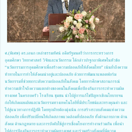
ศ.(พิเศษ) ดร.เอนก เหล่าธรรมทัศน์ อดีตรัฐมนตรีว่าการกระทรวงการ
อุดมศึกษา วิทยาศาสตร์ วิจัยและนวัตกรรม ได้กล่าวปาฐกถาพิเศษในหัวข้อ
“นวัตกรรมการอุดมศึกษาเพื่อสร้างความปลอดภัยให้สังคมไทย” เน้นย้ำถึงความ
ท้าทายในการทำให้สังคมน่าอยู่และปลอดภัย ด้วยการพัฒนาแพลตฟอร์ม
นวัตกรรมที่ช่วยยกระดับความปลอดภัยในสังคม โดยการศึกษาสถานการณ์
ทำความเข้าใจถึงความแตกต่างของคนในสังคมเพื่อป้องกันการกระทำความผิด
ทางเพศ ในครอบครัว โรงเรียน ชุมชน นำไปสู่การแก้ไขปัญหาเชิงนโยบายจน
ก่อให้เกิดผลผลิตและนวัตกรรมทางเทคโนโลยีที่มีประโยชน์และทรงคุณค่า และ
ไปสู่แนวทางการปฏิบัติ โดยทุกฝ่ายต้องมุ่งเน้น การสร้างระบบสังคมแห่งความ
ปลอดภัย เพื่อปรับเปลี่ยนให้เกิดสภาพแวดล้อมที่ปลอดภัย ทั้งด้านกายภาพ ด้าน
สังคม ด้านกฎหมาย และการบังคับใช้สู่การเชื่อมโยงการทำงานร่วมกัน เพื่อนำ
ไปสู่การป้องกันการกระทำความผิดทางเพศ และร่วมสร้างสังคมที่มีความ