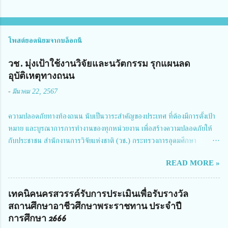
โพสต์ยอดนิยมจากบล็อกนี้
วช. มุ่งเป้าใช้งานวิจัยและนวัตกรรม รุกแผนลด
อุบัติเหตุทางถนน
-
มีนาคม 22, 2567
ความปลอดภัยทางท้องถนน นับเป็นวาระสำคัญของประเทศ ที่ต้องมีการตั้งเป้า
หมาย และบูรณาการการทำงานของทุกหน่วยงาน เพื่อสร้างความปลอดภัยให้
กับประชาชน สำนักงานการวิจัยแห่งชาติ (วช.) กระทรวงการอุดมศึกษา
วิทยาศาสตร์ วิจัยและนวัตกรรม ได้ให้ความสำคัญกับเรื่องดังกล่าว จึงร่วมกับ
READ MORE »
สมาคมวิศวกรรมชีวการแพทย์ไทย จัดการประชุมเผยแพร่ผลการดำเนินงาน
โครงการการวิจัยเชิงปฏิบัติการโดยบูรณาการทุกภาคส่วน เพื่อลดอุบัติเหตุและ
การเสียชีวิตให้สอดคล้องกับเป้าหมายแผนแม่บทฉบับที่ 5 ในวันที่ 22 มีนาคม
เทคนิคนครสวรรค์รับการประเมินเพื่อรับรางวัล
2567 โดยมี ดร.วิภารัตน์ ดีอ่อง ผู้อำนวยการสำนักงานการวิจัยแห่งชาติ เป็น
สถานศึกษาอาชีวศึกษาพระราชทาน ประจำปี
ประธานในพิธีเปิดพร้อมให้นโยบายการผลักดันงานวิจัยเพื่อความปลอดภัยทาง
การศึกษา 2666
ถนน และนายแพทย์ชาญวิทย์ ทระเทพ หัวหน้าโครงการวิจัยฯ กล่าวรายงาน ซึ่ง