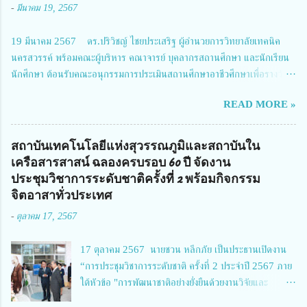
-
มีนาคม 19, 2567
การประชุมในครั้งนี้ นางสาวสตตกมล เกียรติพานิช ผู้อำนวยการกองบริหารทุน
วิจัยและนวัตกรรม 2 ได้รับมอบหมายให้เข้าร่วมการประชุม ณ Grand
19 มีนาคม 2567 ดร.ปริวิชญ์ ไชยประเสริฐ ผู้อำนวยการวิทยาลัยเทคนิค
Richmond Stylish Convention Hotel จังหวัดนนทบุรี ดร.วิภารัตน์ ดีอ่อง
นครสวรรค์ พร้อมคณะผู้บริหาร คณาจารย์ บุคลากรสถานศึกษา และนักเรียน
ผู้อำนวยการสำนักงานการวิจัยแห่งชาติ กล่าวว่า วช. ในฐานะหน่วยงานบริหาร
นักศึกษา ต้อนรับคณะอนุกรรมการประเมินสถานศึกษาอาชีวศึกษาเพื่อรางวัล
จัดการทุนวิจัยและนวัตกรรมได้เล็งเห็นถึงความสำคัญของกา...
สถานศึกษาพระราชทาน เขตภาคเหนือ 2 ประจำปี การศึกษา 2566 นำโดย
READ MORE »
นายจักรภพ เนวะมาตย์ ผู้อำนวยการวิทยาลัยเทคนิคตาก ประธานคณะอนุกร
รมการฯ 1.นายวณิชา คณะใน ผู้ทรงคุณวุฒิ 2.นายภัทธาวุธ โพธา ผู้อำนวย
การวิทยาลัยสารพัดช่างกำแพงเพชร 3.นางสาวหัตถาภรณ์ เสาร์เรือน ผู้อำนวย
สถาบันเทคโนโลยีแห่งสุวรรณภูมิและสถาบันใน
การวิทยาลัยการอาชีพบ้านตาก 4.นางเพ็ญศรี ขุนทอง ผู้อำนวยการวิทยาลัย
เครือสารสาสน์ ฉลองครบรอบ 60 ปี จัดงาน
การอาชีพรัตนประสิทธิ์วิทย์ 5.นายธเนศ คงวังทอง ผู้อำนวยการวิทยาลัย
ประชุมวิชาการระดับชาติครั้งที่ 2 พร้อมกิจกรรม
เกษตรและเทคโนโลยีพิจิตร 6.นายชัยณรงค์ คชมาตย์ ผู้อำนวยการวิทยาลัย
จิตอาสาทั่วประเทศ
เทคนิคพิจิตร 7.นายสดายุทธ ภูคลัง รองผู้อำนวยการวิทยาลัยเทคนิคตาก และ
-
ตุลาคม 17, 2567
8.นายณัฐกฤต ภูทวี รองผู้อำนวยการวิทยาลัยเทคนิคตาก นายจักรภพ กล่าว
ว่า วิทยาลัยเทคนิคนครสวรรค์เป็นสถานศึกษาขนาดใหญ่พิเศษ มีความเป็นมาที่
17 ตุลาคม 2567 นายชวน หลีกภัย เป็นประธานเปิดงาน
ยาวนาน มีบุคลากร นักเรียน นักศึกษาจำนวนมาก ต้องการควา...
“การประชุมวิชาการระดับชาติ ครั้งที่ 2 ประจำปี 2567 ภาย
ใต้หัวข้อ "การพัฒนาชาติอย่างยั่งยืนด้วยงานวิจัยและ
นวัตกรรม (The 2nd Suvamabhumi Institute of