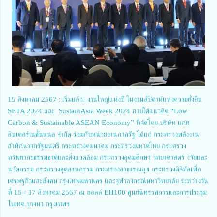
15 สิงหาคม 2567 : เริ่มแล้ว! งานใหญ่แห่งปี ในงานสัปดาห์แห่งความยั่งยืน
SETA 2024 และ SustainAsia Week 2024 ภายใต้แนวคิด “Low
Carbon & Sustainable ASEAN Economy” ที่จัดโดย บริษัท แกท
อินเตอร์เนชั่นแนล จำกัด ร่วมกับหน่วยงานภาครัฐ ได้แก่ กระทรวงพลังงาน
สำนักนายกรัฐมนตรี กระทรวงคมนาคม กระทรวงมหาดไทย กระทรวง
ทรัพยากรธรรมชาติและสิ่งแวดล้อม กระทรวงอุดมศึกษา วิทยาศาสตร์ วิจัยและ
นวัตกรรม กระทรวงอุตสาหกรรม กระทรวงสาธารณสุข กระทรวงดิจิทัลเพื่อ
เศรษฐกิจและสังคม กรุงเทพมหานคร และจุฬาลงกรณ์มหาวิทยาลัย ระหว่างวัน
ที่ 15 - 17 สิงหาคม 2567 ณ ฮอลล์ EH100 ศูนย์นิทรรศการและการประชุม
ไบเทค บางนา กรุงเทพฯ