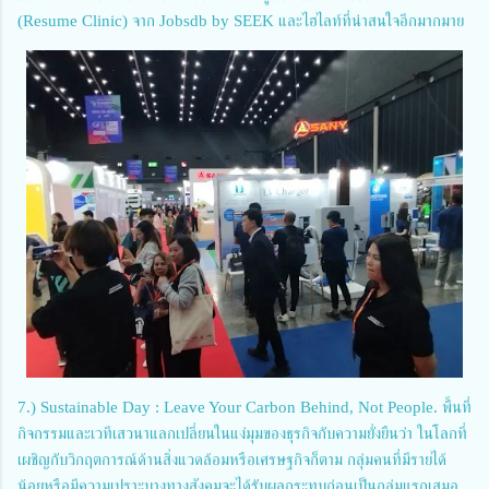
(Resume Clinic) จาก Jobsdb by SEEK และไฮไลท์ที่น่าสนใจอีกมากมาย
7.) Sustainable Day : Leave Your Carbon Behind, Not People. พื้นที่
กิจกรรมและเวทีเสวนาแลกเปลี่ยนในแง่มุมของธุรกิจกับความยั่งยืนว่า ในโลกที่
เผชิญกับวิกฤตการณ์ด้านสิ่งแวดล้อมหรือเศรษฐกิจก็ตาม กลุ่มคนที่มีรายได้
น้อยหรือมีความเปราะบางทางสังคมจะได้รับผลกระทบก่อนเป็นกลุ่มแรกเสมอ