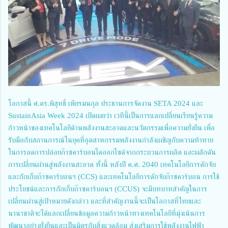
โอกาสนี้ ศ.ดร.พิสุทธิ์ เพียรมนกุล ประธานการจัดงาน SETA 2024 และ
SustainAsia Week 2024 เปิดเผยว่า เวทีนี้เป็นการแลกเปลี่ยนเรียนรู้ความ
ก้าวหน้าของเทคโนโลยีด้านพลังงานสะอาดและนวัตกรรมเพื่อความยั่งยืน เพื่อ
รับมือกับสถานการณ์ในยุคที่อุตสาหกรรมพลังงานกำลังเผชิญกับความท้าทาย
ในการลดการปล่อยก๊าซคาร์บอนไดออกไซด์จากกระบวนการผลิต และผลักดัน
การเปลี่ยนผ่านสู่พลังงานสะอาด ทั้งนี้ หลังปี ค.ศ. 2040 เทคโนโลยีการดักจับ
และกักเก็บก๊าซคาร์บอนฯ (CCS) และเทคโนโลยีการดักจับก๊าซคาร์บอน การใช้
ประโยชน์และการกักเก็บก๊าซคาร์บอนฯ (CCUS) จะมีบทบาทสำคัญในการ
เปลี่ยนผ่านสู่เป้าหมายดังกล่าว และที่สำคัญงานนี้จะเป็นโอกาสที่ไทยและ
นานาชาติจะได้แลกเปลี่ยนข้อมูลความก้าวหน้าทางเทคโนโลยีที่มุ่งเน้นการ
พัฒนาอย่างยั่งยืนและเป็นมิตรกับสิ่งแวดล้อม ส่งเสริมการใช้พลังงานไฟฟ้า