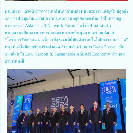
ภายในงาน ได้จัดนิทรรศการเทคโนโลยีด้านพลังงานและการขนส่งยุคใหม่สุดล้ำ
และการประชุมสัมมนาวิชาการเกาะติดเทรนด์สุดฮอตของโลก ไฮไลท์สำคัญ
การประชุม “Asia CCUS Network Forum” ครั้งที่ 4 ผลักดันเป้า
หมายความเป็นกลางทางคาร์บอนของประเทศในภูมิภาค พร้อมเปิดเวที
“โครงการขับเคลื่อน มองไกล เพื่อชุมชนที่ยั่งยืนด้วยเทคโนโลยีพลังงานสะอาด”
หนุนท้องถิ่นมีส่วนร่วมสร้างสังคมคาร์บอนต่ำ พร้อมการจัดงาน 7 งานภายใต้
แนวคิดหลัก Low Carbon & Sustainable ASEAN Economy ประกอบ
ด้วยงานดังนี้