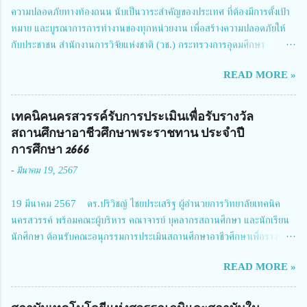
ความปลอดภัยทางท้องถนน นับเป็นวาระสำคัญของประเทศ ที่ต้องมีการตั้งเป้า
หมาย และบูรณาการการทำงานของทุกหน่วยงาน เพื่อสร้างความปลอดภัยให้
กับประชาชน สำนักงานการวิจัยแห่งชาติ (วช.) กระทรวงการอุดมศึกษา
วิทยาศาสตร์ วิจัยและนวัตกรรม ได้ให้ความสำคัญกับเรื่องดังกล่าว จึงร่วมกับ
READ MORE »
สมาคมวิศวกรรมชีวการแพทย์ไทย จัดการประชุมเผยแพร่ผลการดำเนินงาน
โครงการการวิจัยเชิงปฏิบัติการโดยบูรณาการทุกภาคส่วน เพื่อลดอุบัติเหตุและ
การเสียชีวิตให้สอดคล้องกับเป้าหมายแผนแม่บทฉบับที่ 5 ในวันที่ 22 มีนาคม
เทคนิคนครสวรรค์รับการประเมินเพื่อรับรางวัล
2567 โดยมี ดร.วิภารัตน์ ดีอ่อง ผู้อำนวยการสำนักงานการวิจัยแห่งชาติ เป็น
สถานศึกษาอาชีวศึกษาพระราชทาน ประจำปี
ประธานในพิธีเปิดพร้อมให้นโยบายการผลักดันงานวิจัยเพื่อความปลอดภัยทาง
การศึกษา 2666
ถนน และนายแพทย์ชาญวิทย์ ทระเทพ หัวหน้าโครงการวิจัยฯ กล่าวรายงาน ซึ่ง
-
มีนาคม 19, 2567
การประชุมในครั้งนี้ นางสาวสตตกมล เกียรติพานิช ผู้อำนวยการกองบริหารทุน
วิจัยและนวัตกรรม 2 ได้รับมอบหมายให้เข้าร่วมการประชุม ณ Grand
19 มีนาคม 2567 ดร.ปริวิชญ์ ไชยประเสริฐ ผู้อำนวยการวิทยาลัยเทคนิค
Richmond Stylish Convention Hotel จังหวัดนนทบุรี ดร.วิภารัตน์ ดีอ่อง
นครสวรรค์ พร้อมคณะผู้บริหาร คณาจารย์ บุคลากรสถานศึกษา และนักเรียน
ผู้อำนวยการสำนักงานการวิจัยแห่งชาติ กล่าวว่า วช. ในฐานะหน่วยงานบริหาร
นักศึกษา ต้อนรับคณะอนุกรรมการประเมินสถานศึกษาอาชีวศึกษาเพื่อรางวัล
จัดการทุนวิจัยและนวัตกรรมได้เล็งเห็นถึงความสำคัญของกา...
สถานศึกษาพระราชทาน เขตภาคเหนือ 2 ประจำปี การศึกษา 2566 นำโดย
READ MORE »
นายจักรภพ เนวะมาตย์ ผู้อำนวยการวิทยาลัยเทคนิคตาก ประธานคณะอนุกร
รมการฯ 1.นายวณิชา คณะใน ผู้ทรงคุณวุฒิ 2.นายภัทธาวุธ โพธา ผู้อำนวย
การวิทยาลัยสารพัดช่างกำแพงเพชร 3.นางสาวหัตถาภรณ์ เสาร์เรือน ผู้อำนวย