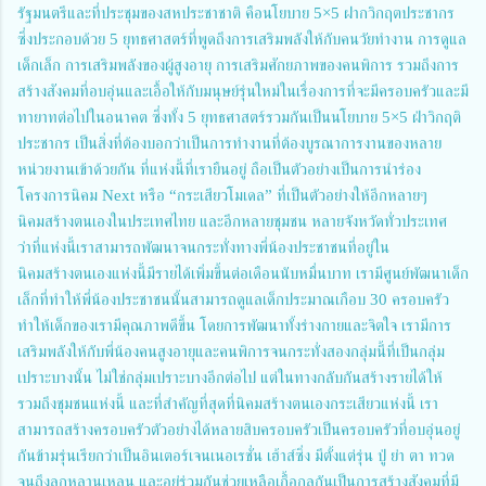
รัฐมนตรีและที่ประชุมของสหประชาชาติ คือนโยบาย 5×5 ฝากวิกฤตประชากร
ซึ่งประกอบด้วย 5 ยุทธศาสตร์ที่พูดถึงการเสริมพลังให้กับคนวัยทำงาน การดูแล
เด็กเล็ก การเสริมพลังของผู้สูงอายุ การเสริมศักยภาพของคนพิการ รวมถึงการ
สร้างสังคมที่อบอุ่นและเอื้อให้กับมนุษย์รุ่นใหม่ในเรื่องการที่จะมีครอบครัวและมี
ทายาทต่อไปในอนาคต ซึ่งทั้ง 5 ยุทธศาสตร์รวมกันเป็นนโยบาย 5×5 ฝ่าวิกฤติ
ประชากร เป็นสิ่งที่ต้องบอกว่าเป็นการทำงานที่ต้องบูรณาการงานของหลาย
หน่วยงานเข้าด้วยกัน ที่แห่งนี้ที่เรายืนอยู่ ถือเป็นตัวอย่างเป็นการนำร่อง
โครงการนิคม Next หรือ “กระเสียวโมเดล” ที่เป็นตัวอย่างให้อีกหลายๆ
นิคมสร้างตนเองในประเทศไทย และอีกหลายชุมชน หลายจังหวัดทั่วประเทศ
ว่าที่แห่งนี้เราสามารถพัฒนาจนกระทั่งทางพี่น้องประชาชนที่อยู่ใน
นิคมสร้างตนเองแห่งนี้มีรายได้เพิ่มขึ้นต่อเดือนนับหมื่นบาท เรามีศูนย์พัฒนาเด็ก
เล็กที่ทำให้พี่น้องประชาชนนั้นสามารถดูแลเด็กประมาณเกือบ 30 ครอบครัว
ทำให้เด็กของเรามีคุณภาพดีขึ้น โดยการพัฒนาทั้งร่างกายและจิตใจ เรามีการ
เสริมพลังให้กับพี่น้องคนสูงอายุและคนพิการจนกระทั่งสองกลุ่มนี้ที่เป็นกลุ่ม
เปราะบางนั้น ไม่ใช่กลุ่มเปราะบางอีกต่อไป แต่ในทางกลับกันสร้างรายได้ให้
รวมถึงชุมชนแห่งนี้ และที่สำคัญที่สุดที่นิคมสร้างตนเองกระเสียวแห่งนี้ เรา
สามารถสร้างครอบครัวตัวอย่างได้หลายสิบครอบครัวเป็นครอบครัวที่อบอุ่นอยู่
กันข้ามรุ่นเรียกว่าเป็นอินเตอร์เจนเนอเรชั่น เฮ้าส์ซิ่ง มีตั้งแต่รุ่น ปู่ ย่า ตา ทวด
จนถึงลูกหลานเหลน และอยู่ร่วมกันช่วยเหลือเกื้อกูลกันเป็นการสร้างสังคมที่มี