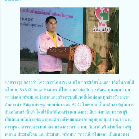
นายวราวุธ กล่าวว่า โครงการนิคม Next หรือ “กระเสียวโมเดล” เกิดขึ้นภายใต้
นโยบาย 5x5 ฝ่าวิกฤตประชากร ที่ให้ความสำคัญกับการพัฒนาทุนมนุษย์ ทุน
ทางสังคม พร้อมมอบโอกาสและสร้างระบบนิเวศที่เอื้อต่อคนทุกช่วงวัย ผนวก
กับการนำปรัชญาเศรษฐกิจพอเพียง และ BCG โมเดล มาเป็นหลักสำคัญในการ
ขับเคลื่อนเชิงพื้นที่ โดยใช้พื้นที่นิคมสร้างตนเองกระเสียว จังหวัดสุพรรณบุรี
เป็นต้นแบบในการพัฒนาทุกมิติทางสังคมและครอบคลุมทุกกลุ่มเป้าหมาย ผ่าน
การบูรณาการระหว่างหน่วยงานของกระทรวง พม. กับภาคีเครือข่ายทั้งภาครัฐ
เอกชน ประชาสังคม และประชาชน พร้อมนำ “กระเสียวโมเดล” เป็นแนวทาง