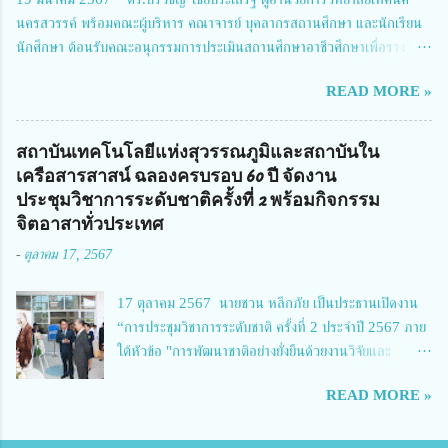
Richmond Stylish Convention Hotel จังหวัดนนทบุรี ดร.วิภารัตน์ ดีอ่อง
นครสวรรค์ พร้อมคณะผู้บริหาร คณาจารย์ บุคลากรสถานศึกษา และนักเรียน
ผู้อำนวยการสำนักงานการวิจัยแห่งชาติ กล่าวว่า วช. ในฐานะหน่วยงานบริหาร
นักศึกษา ต้อนรับคณะอนุกรรมการประเมินสถานศึกษาอาชีวศึกษาเพื่อรางวัล
จัดการทุนวิจัยและนวัตกรรมได้เล็งเห็นถึงความสำคัญของกา...
สถานศึกษาพระราชทาน เขตภาคเหนือ 2 ประจำปี การศึกษา 2566 นำโดย
READ MORE »
นายจักรภพ เนวะมาตย์ ผู้อำนวยการวิทยาลัยเทคนิคตาก ประธานคณะอนุกร
รมการฯ 1.นายวณิชา คณะใน ผู้ทรงคุณวุฒิ 2.นายภัทธาวุธ โพธา ผู้อำนวย
การวิทยาลัยสารพัดช่างกำแพงเพชร 3.นางสาวหัตถาภรณ์ เสาร์เรือน ผู้อำนวย
สถาบันเทคโนโลยีแห่งสุวรรณภูมิและสถาบันใน
การวิทยาลัยการอาชีพบ้านตาก 4.นางเพ็ญศรี ขุนทอง ผู้อำนวยการวิทยาลัย
เครือสารสาสน์ ฉลองครบรอบ 60 ปี จัดงาน
การอาชีพรัตนประสิทธิ์วิทย์ 5.นายธเนศ คงวังทอง ผู้อำนวยการวิทยาลัย
ประชุมวิชาการระดับชาติครั้งที่ 2 พร้อมกิจกรรม
เกษตรและเทคโนโลยีพิจิตร 6.นายชัยณรงค์ คชมาตย์ ผู้อำนวยการวิทยาลัย
จิตอาสาทั่วประเทศ
เทคนิคพิจิตร 7.นายสดายุทธ ภูคลัง รองผู้อำนวยการวิทยาลัยเทคนิคตาก และ
-
ตุลาคม 17, 2567
8.นายณัฐกฤต ภูทวี รองผู้อำนวยการวิทยาลัยเทคนิคตาก นายจักรภพ กล่าว
ว่า วิทยาลัยเทคนิคนครสวรรค์เป็นสถานศึกษาขนาดใหญ่พิเศษ มีความเป็นมาที่
17 ตุลาคม 2567 นายชวน หลีกภัย เป็นประธานเปิดงาน
ยาวนาน มีบุคลากร นักเรียน นักศึกษาจำนวนมาก ต้องการควา...
“การประชุมวิชาการระดับชาติ ครั้งที่ 2 ประจำปี 2567 ภาย
ใต้หัวข้อ "การพัฒนาชาติอย่างยั่งยืนด้วยงานวิจัยและ
นวัตกรรม (The 2nd Suvamabhumi Institute of
READ MORE »
Technology National Conference 2024: 'Towards
Thailand Sustainability Research')" พร้อมทั้งกล่าว
ปาฐกถาพิเศษ เรื่อง "มองอนาคตประเทศไทยในการพัฒนา