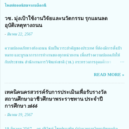
โพสต์ยอดนิยมจากบล็อกนี้
วช. มุ่งเป้าใช้งานวิจัยและนวัตกรรม รุกแผนลด
อุบัติเหตุทางถนน
-
มีนาคม 22, 2567
ความปลอดภัยทางท้องถนน นับเป็นวาระสำคัญของประเทศ ที่ต้องมีการตั้งเป้า
หมาย และบูรณาการการทำงานของทุกหน่วยงาน เพื่อสร้างความปลอดภัยให้
กับประชาชน สำนักงานการวิจัยแห่งชาติ (วช.) กระทรวงการอุดมศึกษา
วิทยาศาสตร์ วิจัยและนวัตกรรม ได้ให้ความสำคัญกับเรื่องดังกล่าว จึงร่วมกับ
READ MORE »
สมาคมวิศวกรรมชีวการแพทย์ไทย จัดการประชุมเผยแพร่ผลการดำเนินงาน
โครงการการวิจัยเชิงปฏิบัติการโดยบูรณาการทุกภาคส่วน เพื่อลดอุบัติเหตุและ
การเสียชีวิตให้สอดคล้องกับเป้าหมายแผนแม่บทฉบับที่ 5 ในวันที่ 22 มีนาคม
เทคนิคนครสวรรค์รับการประเมินเพื่อรับรางวัล
2567 โดยมี ดร.วิภารัตน์ ดีอ่อง ผู้อำนวยการสำนักงานการวิจัยแห่งชาติ เป็น
สถานศึกษาอาชีวศึกษาพระราชทาน ประจำปี
ประธานในพิธีเปิดพร้อมให้นโยบายการผลักดันงานวิจัยเพื่อความปลอดภัยทาง
การศึกษา 2666
ถนน และนายแพทย์ชาญวิทย์ ทระเทพ หัวหน้าโครงการวิจัยฯ กล่าวรายงาน ซึ่ง
-
มีนาคม 19, 2567
การประชุมในครั้งนี้ นางสาวสตตกมล เกียรติพานิช ผู้อำนวยการกองบริหารทุน
วิจัยและนวัตกรรม 2 ได้รับมอบหมายให้เข้าร่วมการประชุม ณ Grand
19 มีนาคม 2567 ดร.ปริวิชญ์ ไชยประเสริฐ ผู้อำนวยการวิทยาลัยเทคนิค