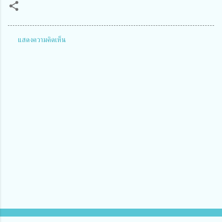
แสดงความคิดเห็น
ค
ว
า
ม
คิ
ด
เ
ห็
น