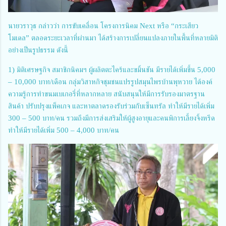
นายวราวุธ กล่าวว่า การขับเคลื่อน โครงการนิคม Next หรือ “กระเสียว
โมเดล” ตลอดระยะเวลาที่ผ่านมา ได้สร้างการเปลี่ยนแปลงภายในพื้นที่หลายมิติ
อย่างเป็นรูปธรรม ดังนี้
1) มิติเศรษฐกิจ สมาชิกนิคมฯ ผู้ผลิตตะไคร้และขมิ้นชัน มีรายได้เพิ่มขึ้น 5,000
– 10,000 บาท/เดือน กลุ่มวิสาหกิจชุมชนแปรรูปสมุนไพรบ้านพุหวาย ได้องค์
ความรู้การทำขนมเบเกอรี่ที่หลากหลาย สนับสนุนให้มีการรับรองมาตรฐาน
สินค้า ปรับปรุงแพ็คเกจ และหาตลาดรองรับร่วมกับเซ็นทรัล ทำให้มีรายได้เพิ่ม
300 – 500 บาท/คน รวมถึงมีการส่งเสริมให้ผู้สูงอายุและคนพิการเลี้ยงจิ้งหรีด
ทำให้มีรายได้เพิ่ม 500 – 4,000 บาท/คน