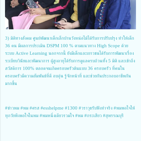
3) มิติทางสังคม ศูนย์พัฒนาเด็กเล็กบ้านวังหน่อไม้ได้รับการปรับปรุง ทำให้เด็ก
36 คน มีผลการประเมิน DSPM 100 % ตามแนวทาง High Scope ด้วย
ระบบ Active Learning นอกจากนี้ ยังมีเด็กและเยาวชนได้รับการพัฒนาเรื่อง
ระเบียบวินัยและพัฒนาการ ผู้สูงอายุได้รับการดูแลครบถ้วนทั้ง 5 มิติ และเข้าถึง
สวัสดิการ 100% ตลอดจนเกิดครอบครัวต้นแบบ 36 ครอบครัว ที่คนใน
ครอบครัวมีความสัมพันธ์ที่ดี อบอุ่น รู้จักหน้าที่ และช่วยกันประกอบอาชีพกัน
มากขึ้น
#ข่าวพม #พม #ศรส #esshelpme #1300 #วราวุธรับฟังทำจริง #พมพอใจให้
ทุกวัยพึงพอใจในพม #พมหนึ่งเดียวรวมใจ #พม #กระเสียว #สุพรรณบุรี