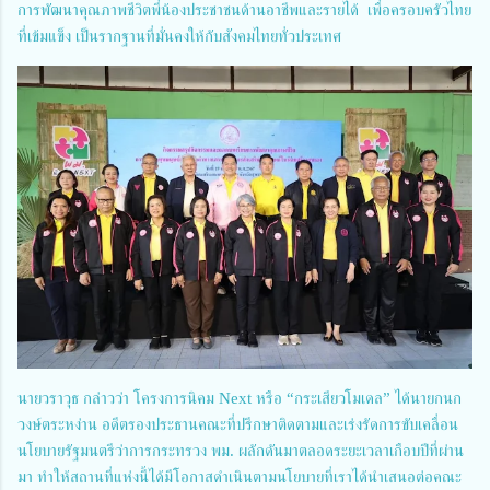
การพัฒนาคุณภาพชีวิตพี่น้องประชาชนด้านอาชีพและรายได้ เพื่อครอบครัวไทย
ที่เข้มแข็ง เป็นรากฐานที่มั่นคงให้กับสังคมไทยทั่วประเทศ
นายวราวุธ กล่าวว่า โครงการนิคม Next หรือ “กระเสียวโมเดล” ได้นายกนก
วงษ์ตระหง่าน อดีตรองประธานคณะที่ปรึกษาติดตามและเร่งรัดการขับเคลื่อน
นโยบายรัฐมนตรีว่าการกระทรวง พม. ผลักดันมาตลอดระยะเวลาเกือบปีที่ผ่าน
มา ทำให้สถานที่แห่งนี้ได้มีโอกาสดำเนินตามนโยบายที่เราได้นำเสนอต่อคณะ