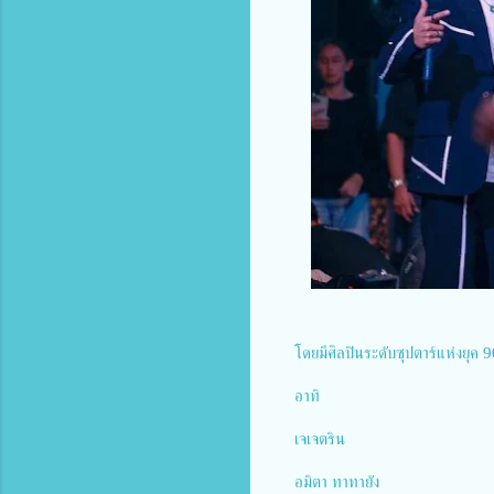
โดยมีศิลปินระดับซุปตาร์แห่งยุค
อาทิ
เจเจตริน
อมิตา ทาทายัง