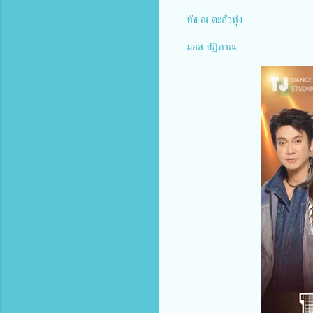
ทัช ณ ตะกั่วทุ่ง
มอส ปฏิภาณ