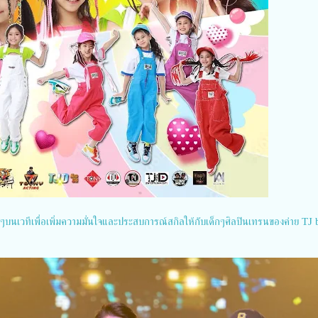
บนเวทีเพื่อเพิ่มความมั่นใจและประสบการณ์สกิลให้กับเด็กๆศิลปินเทรนของค่าย TJ