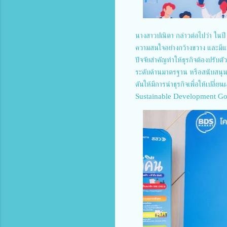
นางสาวปณิตา กล่าวต่อไปว่า ในปี 25
ความสนใจอย่างกว้างขวาง และมีแน
ปัจจัยสำคัญทำให้ธุรกิจต้องปรับ
ระดับด้านมาตรฐาน หรือสนับสนุน
ดันให้มีการนำธุรกิจเพื่อให้เปลี่
Sustainable Development G