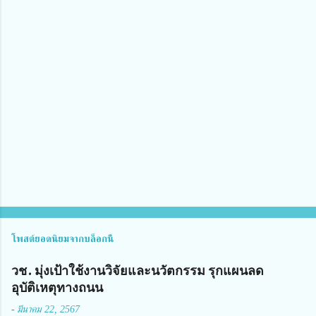
ว
า
ม
คิ
ด
เ
ห็
น
โพสต์ยอดนิยมจากบล็อกนี้
วช. มุ่งเป้าใช้งานวิจัยและนวัตกรรม รุกแผนลด
อุบัติเหตุทางถนน
-
มีนาคม 22, 2567