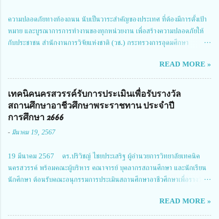
ความปลอดภัยทางท้องถนน นับเป็นวาระสำคัญของประเทศ ที่ต้องมีการตั้งเป้า
หมาย และบูรณาการการทำงานของทุกหน่วยงาน เพื่อสร้างความปลอดภัยให้
กับประชาชน สำนักงานการวิจัยแห่งชาติ (วช.) กระทรวงการอุดมศึกษา
วิทยาศาสตร์ วิจัยและนวัตกรรม ได้ให้ความสำคัญกับเรื่องดังกล่าว จึงร่วมกับ
READ MORE »
สมาคมวิศวกรรมชีวการแพทย์ไทย จัดการประชุมเผยแพร่ผลการดำเนินงาน
โครงการการวิจัยเชิงปฏิบัติการโดยบูรณาการทุกภาคส่วน เพื่อลดอุบัติเหตุและ
การเสียชีวิตให้สอดคล้องกับเป้าหมายแผนแม่บทฉบับที่ 5 ในวันที่ 22 มีนาคม
เทคนิคนครสวรรค์รับการประเมินเพื่อรับรางวัล
2567 โดยมี ดร.วิภารัตน์ ดีอ่อง ผู้อำนวยการสำนักงานการวิจัยแห่งชาติ เป็น
สถานศึกษาอาชีวศึกษาพระราชทาน ประจำปี
ประธานในพิธีเปิดพร้อมให้นโยบายการผลักดันงานวิจัยเพื่อความปลอดภัยทาง
การศึกษา 2666
ถนน และนายแพทย์ชาญวิทย์ ทระเทพ หัวหน้าโครงการวิจัยฯ กล่าวรายงาน ซึ่ง
-
มีนาคม 19, 2567
การประชุมในครั้งนี้ นางสาวสตตกมล เกียรติพานิช ผู้อำนวยการกองบริหารทุน
วิจัยและนวัตกรรม 2 ได้รับมอบหมายให้เข้าร่วมการประชุม ณ Grand
19 มีนาคม 2567 ดร.ปริวิชญ์ ไชยประเสริฐ ผู้อำนวยการวิทยาลัยเทคนิค
Richmond Stylish Convention Hotel จังหวัดนนทบุรี ดร.วิภารัตน์ ดีอ่อง
นครสวรรค์ พร้อมคณะผู้บริหาร คณาจารย์ บุคลากรสถานศึกษา และนักเรียน
ผู้อำนวยการสำนักงานการวิจัยแห่งชาติ กล่าวว่า วช. ในฐานะหน่วยงานบริหาร
นักศึกษา ต้อนรับคณะอนุกรรมการประเมินสถานศึกษาอาชีวศึกษาเพื่อรางวัล
จัดการทุนวิจัยและนวัตกรรมได้เล็งเห็นถึงความสำคัญของกา...
สถานศึกษาพระราชทาน เขตภาคเหนือ 2 ประจำปี การศึกษา 2566 นำโดย
READ MORE »
นายจักรภพ เนวะมาตย์ ผู้อำนวยการวิทยาลัยเทคนิคตาก ประธานคณะอนุกร
รมการฯ 1.นายวณิชา คณะใน ผู้ทรงคุณวุฒิ 2.นายภัทธาวุธ โพธา ผู้อำนวย