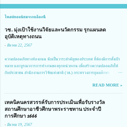
โพสต์ยอดนิยมจากบล็อกนี้
วช. มุ่งเป้าใช้งานวิจัยและนวัตกรรม รุกแผนลด
อุบัติเหตุทางถนน
-
มีนาคม 22, 2567
ความปลอดภัยทางท้องถนน นับเป็นวาระสำคัญของประเทศ ที่ต้องมีการตั้งเป้า
หมาย และบูรณาการการทำงานของทุกหน่วยงาน เพื่อสร้างความปลอดภัยให้
กับประชาชน สำนักงานการวิจัยแห่งชาติ (วช.) กระทรวงการอุดมศึกษา
วิทยาศาสตร์ วิจัยและนวัตกรรม ได้ให้ความสำคัญกับเรื่องดังกล่าว จึงร่วมกับ
READ MORE »
สมาคมวิศวกรรมชีวการแพทย์ไทย จัดการประชุมเผยแพร่ผลการดำเนินงาน
โครงการการวิจัยเชิงปฏิบัติการโดยบูรณาการทุกภาคส่วน เพื่อลดอุบัติเหตุและ
การเสียชีวิตให้สอดคล้องกับเป้าหมายแผนแม่บทฉบับที่ 5 ในวันที่ 22 มีนาคม
เทคนิคนครสวรรค์รับการประเมินเพื่อรับรางวัล
2567 โดยมี ดร.วิภารัตน์ ดีอ่อง ผู้อำนวยการสำนักงานการวิจัยแห่งชาติ เป็น
สถานศึกษาอาชีวศึกษาพระราชทาน ประจำปี
ประธานในพิธีเปิดพร้อมให้นโยบายการผลักดันงานวิจัยเพื่อความปลอดภัยทาง
การศึกษา 2666
ถนน และนายแพทย์ชาญวิทย์ ทระเทพ หัวหน้าโครงการวิจัยฯ กล่าวรายงาน ซึ่ง
-
มีนาคม 19, 2567