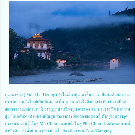
ปูนาคาซอง (Punakha Dzong) วัดในเมืองปูนาคาซึ่งเก่าแก่เป็นอันดับสองของ
ประเทศ รวมถึงใหญ่เป็นอันดับสองในภูฏาน หนึ่งในสิ่งก่อสร้างที่สง่างามที่สุด
ของราชอาณาจักรแห่งนี้ ชาวภูฏานจะเรียกปูนาคาซอง ว่า ‘พระราชวังแห่งความ
สุข’ ในอดีตเคยทำหน้าที่เป็นศูนย์กลางการปกครองของเขตนี้ ตั้งอยู่ระหว่างจุด
บรรจบของแม่น้ำโมชู Mo Chuu และแม่น้ำโพชู Pho Chhu ยังมีศาสนสถานที่
สำคัญอีกแห่งซึ่งนักท่องเที่ยวต้องไปเยือนคืออารามกังเต (Gangtey