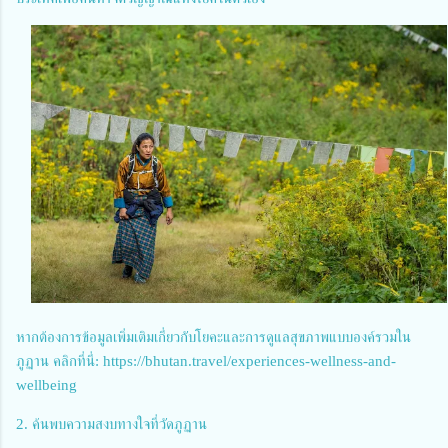
หากต้องการข้อมูลเพิ่มเติมเกี่ยวกับโยคะและการดูแลสุขภาพแบบองค์รวมใน
ภูฏาน คลิกที่นี่: https://bhutan.travel/experiences-wellness-and-
wellbeing
2. ค้นพบความสงบทางใจที่วัดภูฏาน