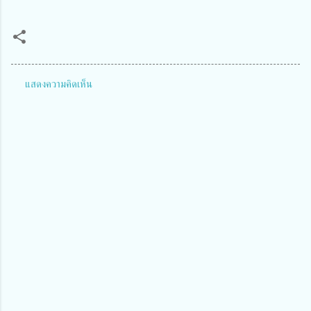
แสดงความคิดเห็น
ค
ว
า
ม
คิ
ด
เ
ห็
น