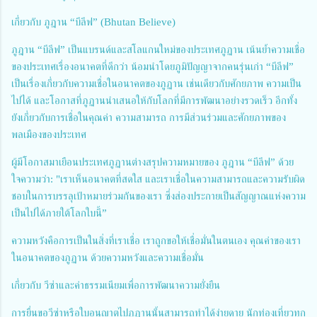
เกี่ยวกับ ภูฎาน “บีลีฟ” (Bhutan Believe)
ภูฎาน “บีลีฟ” เป็นแบรนด์และสโลแกนใหม่ของประเทศภูฏาน เน้นย้ำความเชื่อ
ของประเทศเรื่องอนาคตที่ดีกว่า น้อมนำโดยภูมิปัญญาจากคนรุ่นเก่า “บีลีฟ”
เป็นเรื่องเกี่ยวกับความเชื่อในอนาคตของภูฏาน เช่นเดียวกับศักยภาพ ความเป็น
ไปได้ และโอกาสที่ภูฏานนำเสนอให้กับโลกที่มีการพัฒนาอย่างรวดเร็ว อีกทั้ง
ยังเกี่ยวกับการเชื่อในคุณค่า ความสามารถ การมีส่วนร่วมและศักยภาพของ
พลเมืองของประเทศ
ผู้มีโอกาสมาเยือนประเทศภูฏานต่างสรุปความหมายของ ภูฎาน “บีลีฟ” ด้วย
ใจความว่า: "เราเห็นอนาคตที่สดใส และเราเชื่อในความสามารถและความรับผิด
ชอบในการบรรลุเป้าหมายร่วมกันของเรา ซึ่งส่องประกายเป็นสัญญาณแห่งความ
เป็นไปได้ภายใต้โลกใบนี้”
ความหวังคือการเป็นในสิ่งที่เราเชื่อ เราถูกขอให้เชื่อมั่นในตนเอง คุณค่าของเรา
ในอนาคตของภูฏาน ด้วยความหวังและความเชื่อมั่น
เกี่ยวกับ วีซ่าและค่าธรรมเนียมเพื่อการพัฒนาความยั่งยืน
การยื่นขอวีซ่าหรือใบอนุญาตไปภูฏานนั้นสามารถทำได้ง่ายดาย นักท่องเที่ยวทุก