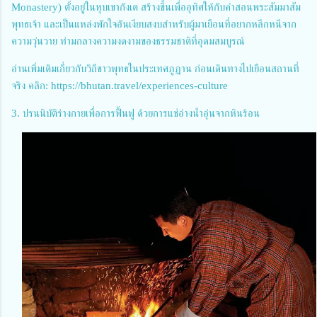
Monastery) ตั้งอยู่ในหุบเขากังเต สร้างขึ้นเพื่ออุทิศให้กับคำสอนพระสัมมาสัม
พุทธเจ้า และเป็นแหล่งพักใจอันเงียบสงบสำหรับผู้มาเยือนที่อยากหลีกหนีจาก
ความวุ่นวาย ท่ามกลางความงดงามของธรรมชาติที่อุดมสมบูรณ์
อ่านเพิ่มเติมเกี่ยวกับวิถีชาวพุทธในประเทศภูฏาน ก่อนเดินทางไปเยือนสถานที่
จริง คลิก:
https://bhutan.travel/experiences-culture
3. ปรนนิบัติร่างกายเพื่อการฟื้นฟู ด้วยการแช่อ่างน้ำอุ่นจากหินร้อน