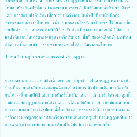
นักท่องเที่ยวสามารถเข้าใจวิถีชีวิตของชาวภูฏานได้มากยิ่งขึ้นจากการเข้าพักใน
โฮมสเตย์ซึ่งยังคงไว้ทั้งสถาปัตยกรรม และการดำเนินชีวิตแบบดั้งเดิม รวมถึงจะ
ได้มีโอกาสอาบน้ำหินร้อนเพื่อการบำบัดร่างกายในอ่างไม้ที่ชวนให้นึกถึง
พิธีกรรมอาบน้ำแบบโบราณ ใช้น้ำแร่ และสมุนไพรรักษาโลกที่หาได้ในท้องถิ่น
มาเป็นส่วนประกอบการปรนนิบัตินี้ ซึ่งนักท่องเที่ยวสามารถเลือกได้ว่าต้องการ
แช่น้ำหินร้อนในบรรยากาศหรูหราหรือเรียบง่าย ซึ่งทั้งสองตัวเลือกนั้นมาพร้อม
กับความเป็นส่วนตัว การรักษา และรุ่มรวยไปด้วยวัฒนธรรมโบราณ
4. เดินป่าผ่านภูมิประเทศแบบธรรมชาติของภูฏาน
ความงดงามทางธรรมชาติอันเงียบสงบและบริสุทธิ์ของประเทศภูฏานพร้อมแล้ว
ที่จะเป็นฉากหลังอันงดงามสมบูรณ์แบบสำหรับการเดินป่าบนเทือกเขาหิมาลัย
อันโด่งดังที่ทุกคนใฝ่ฝันอยากมาสักครั้งในชีวิต เส้นทางเดินป่าซึ่งมีครอบคลุมทั้ง
ราชอาณาจักรภูฏานจะช่วยให้นักเดินทางได้สัมผัสกับอากาศบริสุทธิ์และค้นพบ
ความผ่อนคลายอีกหนึ่งรูปแบบซึ่งโอบล้อมด้วยธรรมชาติ ไม่ว่าคุณจะกำลังมอง
หากิจกรรมผจญภัยสุดท้าทายหรือการเดินเล่นสบาย ๆ เส้นทางในภูฏานก็เหมาะ
อย่างยิ่งสำหรับการพักผ่อนและกลับไปใกล้ชิดกับธรรมชาติอีกครั้ง