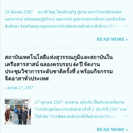
การประชุมในครั้งนี้ นางสาวสตตกมล เกียรติพานิช ผู้อำนวยการกองบริหารทุน
วิจัยและนวัตกรรม 2 ได้รับมอบหมายให้เข้าร่วมการประชุม ณ Grand
19 มีนาคม 2567 ดร.ปริวิชญ์ ไชยประเสริฐ ผู้อำนวยการวิทยาลัยเทคนิค
Richmond Stylish Convention Hotel จังหวัดนนทบุรี ดร.วิภารัตน์ ดีอ่อง
นครสวรรค์ พร้อมคณะผู้บริหาร คณาจารย์ บุคลากรสถานศึกษา และนักเรียน
ผู้อำนวยการสำนักงานการวิจัยแห่งชาติ กล่าวว่า วช. ในฐานะหน่วยงานบริหาร
นักศึกษา ต้อนรับคณะอนุกรรมการประเมินสถานศึกษาอาชีวศึกษาเพื่อรางวัล
จัดการทุนวิจัยและนวัตกรรมได้เล็งเห็นถึงความสำคัญของกา...
สถานศึกษาพระราชทาน เขตภาคเหนือ 2 ประจำปี การศึกษา 2566 นำโดย
READ MORE »
นายจักรภพ เนวะมาตย์ ผู้อำนวยการวิทยาลัยเทคนิคตาก ประธานคณะอนุกร
รมการฯ 1.นายวณิชา คณะใน ผู้ทรงคุณวุฒิ 2.นายภัทธาวุธ โพธา ผู้อำนวย
การวิทยาลัยสารพัดช่างกำแพงเพชร 3.นางสาวหัตถาภรณ์ เสาร์เรือน ผู้อำนวย
สถาบันเทคโนโลยีแห่งสุวรรณภูมิและสถาบันใน
การวิทยาลัยการอาชีพบ้านตาก 4.นางเพ็ญศรี ขุนทอง ผู้อำนวยการวิทยาลัย
เครือสารสาสน์ ฉลองครบรอบ 60 ปี จัดงาน
การอาชีพรัตนประสิทธิ์วิทย์ 5.นายธเนศ คงวังทอง ผู้อำนวยการวิทยาลัย
ประชุมวิชาการระดับชาติครั้งที่ 2 พร้อมกิจกรรม
เกษตรและเทคโนโลยีพิจิตร 6.นายชัยณรงค์ คชมาตย์ ผู้อำนวยการวิทยาลัย
จิตอาสาทั่วประเทศ
เทคนิคพิจิตร 7.นายสดายุทธ ภูคลัง รองผู้อำนวยการวิทยาลัยเทคนิคตาก และ
-
ตุลาคม 17, 2567
8.นายณัฐกฤต ภูทวี รองผู้อำนวยการวิทยาลัยเทคนิคตาก นายจักรภพ กล่าว
ว่า วิทยาลัยเทคนิคนครสวรรค์เป็นสถานศึกษาขนาดใหญ่พิเศษ มีความเป็นมาที่
17 ตุลาคม 2567 นายชวน หลีกภัย เป็นประธานเปิดงาน
ยาวนาน มีบุคลากร นักเรียน นักศึกษาจำนวนมาก ต้องการควา...
“การประชุมวิชาการระดับชาติ ครั้งที่ 2 ประจำปี 2567 ภาย
ใต้หัวข้อ "การพัฒนาชาติอย่างยั่งยืนด้วยงานวิจัยและ
นวัตกรรม (The 2nd Suvamabhumi Institute of
READ MORE »
Technology National Conference 2024: 'Towards