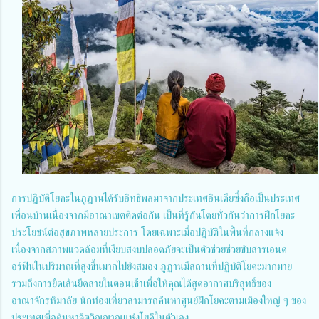
การปฏิบัติโยคะในภูฏานได้รับอิทธิพลมาจากประเทศอินเดียซึ่งถือเป็นประเทศ
เพื่อนบ้านเนื่องจากมีอาณาเขตติดต่อกัน เป็นที่รู้กันโดยทั่วกันว่าการฝึกโยคะ
ประโยชน์ต่อสุขภาพหลายประการ โดยเฉพาะเมื่อปฏิบัติในพื้นที่กลางแจ้ง
เนื่องจากสภาพแวดล้อมที่เงียบสงบปลอดภัยจะเป็นตัวช่วยช่วยขับสารเอนด
อร์ฟินในปริมาณที่สูงขึ้นมากไปยังสมอง ภูฏานมีสถานที่ปฏิบัติโยคะมากมาย
รวมถึงการยืดเส้นยืดสายในตอนเช้าเพื่อให้คุณได้สูดอากาศบริสุทธิ์ของ
อาณาจักรหิมาลัย นักท่องเที่ยวสามารถค้นหาศูนย์ฝึกโยคะตามเมืองใหญ่ ๆ ของ
ประเทศเพื่อค้นหาจิตวิญญาณแห่งโยคีในตัวเอง