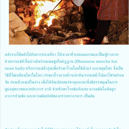
หลังจากใช้พลังไปกับการท่องเที่ยว ก็ถึงเวลาที่จะผ่อนคลายและฟื้นฟูร่างกาย
ด้วยการแช่ตัวในอ่างหินร้อนเมนชูสไตล์ภูฏาน (Bhutanese menchu hot
stone bath) หรือการแช่น้ำอุ่นเพื่อรักษาโรคโดยใช้น้ำแร่ และสมุนไพร ซึ่งเป็น
วิธีที่ไม่เหมือนใครในโลก เจ้าของโรงอาบน้ำจะนำหินจากแม่น้ำไปเผาไฟจนร้อน
จัด ก่อนน้ำลงแช่ในอ่าง เพื่อให้หินปล่อยแร่ธาตุออกมาซึ่งมีสรรพคุณในการ
ดูแลสุขภาพหลายประการ อาทิ ช่วยรักษาโรคข้ออักเสบ ความดันโลหิตสูง
อาการปวดข้อ และความผิดปกติของกระเพาะอาหาร เป็นต้น