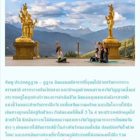
ทิมพู ประเทศภูฏาน – ภูฏาน ดินแดนมหัศจรรย์ที่อุดมไปด้วยทรัพยากรทาง
ธรรมชาติ บรรยากาศอันเงียบสงบ และปกคลุมด้วยมนตราแห่งจิตวิญญาณซึ่งแผ่
กระจายอยู่ในทุกย่างก้าวของการดำเนินชีวิต ดินแดนหุบเขาแห่งมังกรสายฟ้า
แห่งนี้จึงเหมาะสำหรับการปลีกวิเวกเพื่อขจัดความเครียด และเปิดโอกาสให้นัก
เดินทางทุกคนได้อยู่กับตัวเอง กับดินแดนที่พื้นที่ 3 ใน 4 ของประเทศปกคลุมไป
ด้วยป่าไม้ นักเดินทางจะได้ค้นพบความสงบทางจิตวิญญาณจากการเยี่ยมชมวัด
ต่าง ๆ ผ่อนคลายไปกับการแช่น้ำในอ่างหินร้อนแบบดั้งเดิม ปลดปล่อยจิตใจด้วย
โยคะ และออกเดินทางท่องเที่ยวไปตามภูมิประเทศที่น้อยคนเคยไปถึง ร่วม