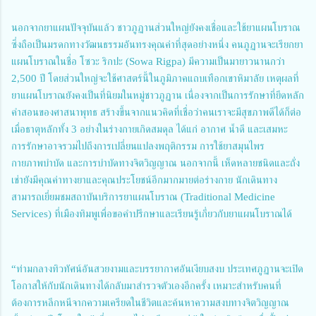
นอกจากยาแผนปัจจุบันแล้ว ชาวภูฏานส่วนใหญ่ยังคงเชื่อและใช้ยาแผนโบราณ
ซึ่งถือเป็นมรดกทางวัฒนธรรมอันทรงคุณค่าที่สุดอย่างหนึ่ง คนภูฏานจะเรียกยา
แผนโบราณในชื่อ โซวะ ริกปะ (Sowa Rigpa) มีความเป็นมายาวนานกว่า
2,500 ปี โดยส่วนใหญ่จะใช้ศาสตร์นี้ในภูมิภาคแถบเทือกเขาหิมาลัย เหตุผลที่
ยาแผนโบราณยังคงเป็นที่นิยมในหมู่ชาวภูฏาน เนื่องจากเป็นการรักษาที่ยึดหลัก
คำสอนของศาสนาพุทธ สร้างขึ้นจากแนวคิดที่เชื่อว่าคนเราจะมีสุขภาพดีได้ก็ต่อ
เมื่อธาตุหลักทั้ง 3 อย่างในร่างกายเกิดสมดุล ได้แก่ อากาศ น้ำดี และเสมหะ
การรักษาอาจรวมไปถึงการเปลี่ยนแปลงพฤติกรรม การใช้ยาสมุนไพร
กายภาพบำบัด และการบำบัดทางจิตวิญญาณ นอกจากนี้ เห็ดหลายชนิดและถั่ง
เช่ายังมีคุณค่าทางยาและคุณประโยชน์อีกมากมายต่อร่างกาย นักเดินทาง
สามารถเยี่ยมชมสถาบันบริการยาแผนโบราณ (Traditional Medicine
Services) ที่เมืองทิมพูเพื่อขอคำปรึกษาและเรียนรู้เกี่ยวกับยาแผนโบราณได้
“ท่ามกลางทิวทัศน์อันสวยงามและบรรยากาศอันเงียบสงบ ประเทศภูฏานจะเปิด
โอกาสให้กับนักเดินทางได้กลับมาสำรวจตัวเองอีกครั้ง เหมาะสำหรับคนที่
ต้องการหลีกหนีจากความเครียดในชีวิตและค้นหาความสงบทางจิตวิญญาณ