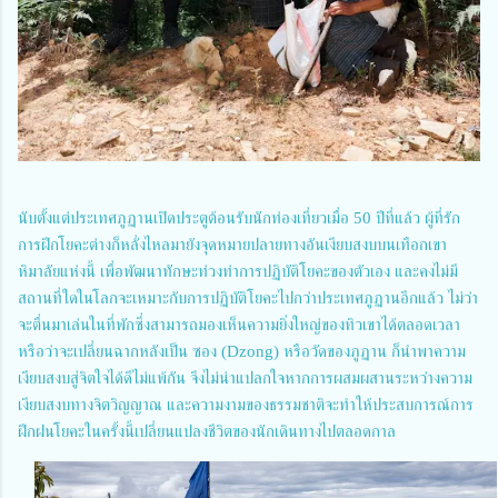
นับตั้งแต่ประเทศภูฏานเปิดประตูต้อนรับนักท่องเที่ยวเมื่อ 50 ปีที่แล้ว ผู้ที่รัก
การฝึกโยคะต่างก็หลั่งไหลมายังจุดหมายปลายทางอันเงียบสงบบนเทือกเขา
หิมาลัยแห่งนี้ เพื่อพัฒนาทักษะท่วงท่าการปฏิบัติโยคะของตัวเอง และคงไม่มี
สถานที่ใดในโลกจะเหมาะกับการปฏิบัติโยคะไปกว่าประเทศภูฏานอีกแล้ว ไม่ว่า
จะตื่นมาเล่นในที่พักซึ่งสามารถมองเห็นความยิ่งใหญ่ของทิวเขาได้ตลอดเวลา
หรือว่าจะเปลี่ยนฉากหลังเป็น ซอง (Dzong) หรือวัดของภูฏาน ก็นำพาความ
เงียบสงบสู่จิตใจได้ดีไม่แพ้กัน จึงไม่น่าแปลกใจหากการผสมผสานระหว่างความ
เงียบสงบทางจิตวิญญาณ และความงามของธรรมชาติจะทำให้ประสบการณ์การ
ฝึกฝนโยคะในครั้งนี้เปลี่ยนแปลงชีวิตของนักเดินทางไปตลอดกาล