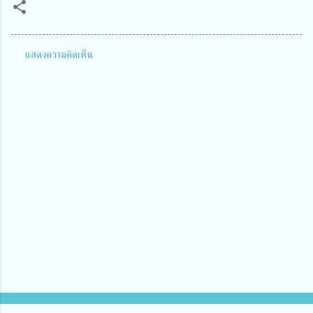
แสดงความคิดเห็น
ค
ว
า
ม
คิ
ด
เ
ห็
น