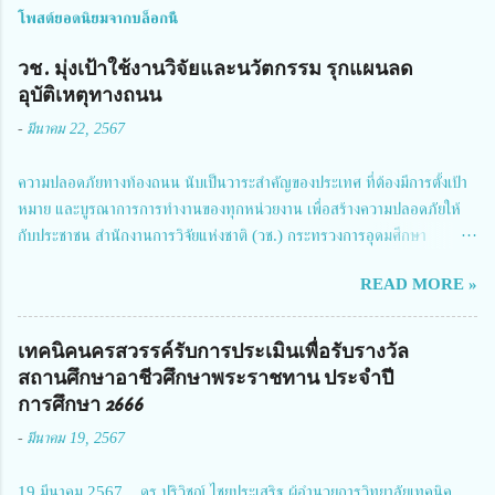
โพสต์ยอดนิยมจากบล็อกนี้
วช. มุ่งเป้าใช้งานวิจัยและนวัตกรรม รุกแผนลด
อุบัติเหตุทางถนน
-
มีนาคม 22, 2567
ความปลอดภัยทางท้องถนน นับเป็นวาระสำคัญของประเทศ ที่ต้องมีการตั้งเป้า
หมาย และบูรณาการการทำงานของทุกหน่วยงาน เพื่อสร้างความปลอดภัยให้
กับประชาชน สำนักงานการวิจัยแห่งชาติ (วช.) กระทรวงการอุดมศึกษา
วิทยาศาสตร์ วิจัยและนวัตกรรม ได้ให้ความสำคัญกับเรื่องดังกล่าว จึงร่วมกับ
READ MORE »
สมาคมวิศวกรรมชีวการแพทย์ไทย จัดการประชุมเผยแพร่ผลการดำเนินงาน
โครงการการวิจัยเชิงปฏิบัติการโดยบูรณาการทุกภาคส่วน เพื่อลดอุบัติเหตุและ
การเสียชีวิตให้สอดคล้องกับเป้าหมายแผนแม่บทฉบับที่ 5 ในวันที่ 22 มีนาคม
เทคนิคนครสวรรค์รับการประเมินเพื่อรับรางวัล
2567 โดยมี ดร.วิภารัตน์ ดีอ่อง ผู้อำนวยการสำนักงานการวิจัยแห่งชาติ เป็น
สถานศึกษาอาชีวศึกษาพระราชทาน ประจำปี
ประธานในพิธีเปิดพร้อมให้นโยบายการผลักดันงานวิจัยเพื่อความปลอดภัยทาง
การศึกษา 2666
ถนน และนายแพทย์ชาญวิทย์ ทระเทพ หัวหน้าโครงการวิจัยฯ กล่าวรายงาน ซึ่ง
-
มีนาคม 19, 2567
การประชุมในครั้งนี้ นางสาวสตตกมล เกียรติพานิช ผู้อำนวยการกองบริหารทุน
วิจัยและนวัตกรรม 2 ได้รับมอบหมายให้เข้าร่วมการประชุม ณ Grand
19 มีนาคม 2567 ดร.ปริวิชญ์ ไชยประเสริฐ ผู้อำนวยการวิทยาลัยเทคนิค