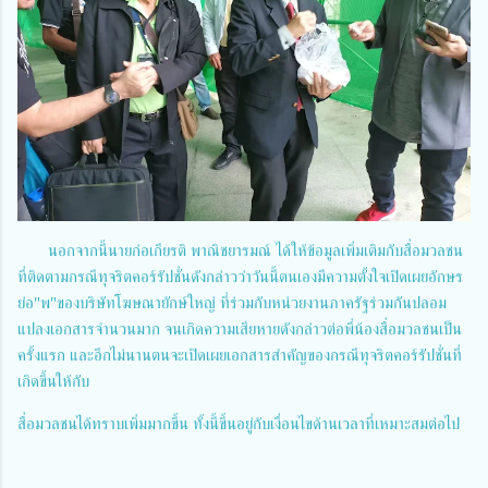
นอกจากนี้นายก่อเกียรติ พาณิชยารมณ์ ได้ให้ข้อมูลเพิ่มเติมกับสื่อมวลชน
ที่ติดตามกรณีทุจริตคอร์รัปชั่นดังกล่าวว่าวันนี้ตนเองมีความตั้งใจเปิดเผยอักษร
ย่อ"พ"ของบริษัทโฆษณายักษ์ใหญ่ ที่ร่วมกับหน่วยงานภาครัฐร่วมกันปลอม
แปลงเอกสารจำนวนมาก จนเกิดความเสียหายดังกล่าวต่อพี่น้องสื่อมวลชนเป็น
ครั้งแรก และอีกไม่นานตนจะเปิดเผยเอกสารสำคัญของกรณีทุจริตคอร์รัปชั่นที่
เกิดขึ้นให้กับ
สื่อมวลชนได้ทราบเพิ่มมากขึ้น ทั้งนี้ขึ้นอยู่กับเงื่อนไขด้านเวลาที่เหมาะสมต่อไป