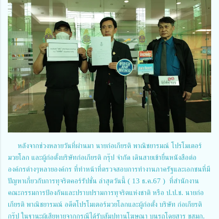
หลังจากช่วงหลายวันที่ผ่านมา นายก่อเกียรติ พาณิชยารมณ์ โปรโมเตอร์
มวยโลก และผู้ก่อตั้งบริษัทก่อเกียรติ กรุ๊ป จำกัด เดินสายเข้ายื่นหนังสือต่อ
องค์กรต่างๆหลายองค์กร ที่ทำหน้าที่ตรวจสอบการทำงานภาครัฐและเอกชนที่มี
ปัญหาเกี่ยวกับการทุจริตคอร์รัปชั่น ล่าสุดวันนี้ ( 13 ธ.ค.67 ) ที่สำนักงาน
คณะกรรมการป้องกันและปราบปรามการทุจริตแห่งชาติ หรือ ป.ป.ช. นายก่อ
เกียรติ พาณิชยารมณ์ อดีตโปรโมเตอร์มวยโลกและผู้ก่อตั้ง บริษัท ก่อเกียรติ
กรุ๊ป ในฐานะผู้เสียหายจากกรณีได้รับสัมปทานโฆษณา บนรถโดยสาร ขสมก.