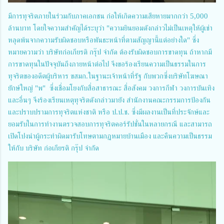
มีการทุจริตภายในร่วมกับภาคเอกชน ก่อให้เกิดความเสียหายมากกว่า 5,000
ล้านบาท โดยใจความสำคัญได้ระบุว่า "ความยินยอมดังกล่าวไม่เป็นเหตุให้ผู้เช่า
หลุดพ้นจากความรับผิดชอบหรือพันธะหน้าที่ตามสัญญานี้แต่อย่างใด" ซึ่ง
หมายความว่า บริษัทก่อเกียรติ กรุ๊ป จำกัด ต้องรับผิดชอบการขาดทุน ถ้าหากมี
การขาดทุนในปัจจุบันถึงภายหน้าต่อไป จึงขอร้องเรียนความเป็นธรรมในการ
ทุจริตของอดีตผู้บริหาร ขสมก.ในฐานะเจ้าหน้าที่รัฐ กับพวกซึ่งบริษัทโฆษณา
ยักษ์ใหญ่ "พ" ซึ่งเชื่อมโยงกับสื่อสาธารณะ สื่อสังคม วงการกีฬา วงการบันเทิง
และอื่นๆ จึงร้องเรียนเหตุทุจริตดังกล่าวมายัง สำนักงานคณะกรรมการป้องกัน
และปราบปรามการทุจริตแห่งชาติ หรือ ป.ป.ช. ซึ่งมีผลงานเป็นที่ประจักษ์และ
ยอมรับในการทำงานตรวจสอบการทุจริตคอร์รัปชั่นในหลายกรณี และสามารถ
เปิดโปงนำผู้กระทำผิดมารับโทษตามกฏหมายบ้านเมือง และคืนความเป็นธรรม
ให้กับ บริษัท ก่อเกียรติ กรุ๊ป จำกัด