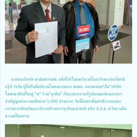
นายก่อเกียรติ พาณิชยารมณ์ อดีตโปรโมเตอร์มวยโลกเจ้าของก่อเกียรติ
กรุ๊ป จำกัด ผู้ได้รับสัมปทานโฆษณาบนรถ ขสมก. ออกมาเผย"ลั่น"บริษัท
โฆษณายักษ์ใหญ่ "พ" ร่วม"ทุจริต" กับองค์กรภาครัฐปลอมแปลงเอกสาร
สำคัญมูลค่าความเสียหาย 5,000 ล้านบาท วันนี้ยิงตรงยื่นสำนักงานคณะ
กรรมการป้องกันและปราบปรามการทุจริตแห่งชาติ หรือ ป.ป.ช. หวังทวงคืน
ความเป็นธรรม