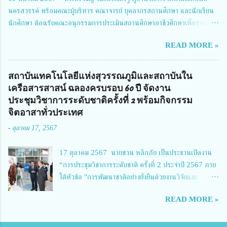
Richmond Stylish Convention Hotel จังหวัดนนทบุรี ดร.วิภารัตน์ ดีอ่อง
นครสวรรค์ พร้อมคณะผู้บริหาร คณาจารย์ บุคลากรสถานศึกษา และนักเรียน
ผู้อำนวยการสำนักงานการวิจัยแห่งชาติ กล่าวว่า วช. ในฐานะหน่วยงานบริหาร
นักศึกษา ต้อนรับคณะอนุกรรมการประเมินสถานศึกษาอาชีวศึกษาเพื่อรางวัล
จัดการทุนวิจัยและนวัตกรรมได้เล็งเห็นถึงความสำคัญของกา...
สถานศึกษาพระราชทาน เขตภาคเหนือ 2 ประจำปี การศึกษา 2566 นำโดย
READ MORE »
นายจักรภพ เนวะมาตย์ ผู้อำนวยการวิทยาลัยเทคนิคตาก ประธานคณะอนุกร
รมการฯ 1.นายวณิชา คณะใน ผู้ทรงคุณวุฒิ 2.นายภัทธาวุธ โพธา ผู้อำนวย
การวิทยาลัยสารพัดช่างกำแพงเพชร 3.นางสาวหัตถาภรณ์ เสาร์เรือน ผู้อำนวย
สถาบันเทคโนโลยีแห่งสุวรรณภูมิและสถาบันใน
การวิทยาลัยการอาชีพบ้านตาก 4.นางเพ็ญศรี ขุนทอง ผู้อำนวยการวิทยาลัย
เครือสารสาสน์ ฉลองครบรอบ 60 ปี จัดงาน
การอาชีพรัตนประสิทธิ์วิทย์ 5.นายธเนศ คงวังทอง ผู้อำนวยการวิทยาลัย
ประชุมวิชาการระดับชาติครั้งที่ 2 พร้อมกิจกรรม
เกษตรและเทคโนโลยีพิจิตร 6.นายชัยณรงค์ คชมาตย์ ผู้อำนวยการวิทยาลัย
จิตอาสาทั่วประเทศ
เทคนิคพิจิตร 7.นายสดายุทธ ภูคลัง รองผู้อำนวยการวิทยาลัยเทคนิคตาก และ
-
ตุลาคม 17, 2567
8.นายณัฐกฤต ภูทวี รองผู้อำนวยการวิทยาลัยเทคนิคตาก นายจักรภพ กล่าว
ว่า วิทยาลัยเทคนิคนครสวรรค์เป็นสถานศึกษาขนาดใหญ่พิเศษ มีความเป็นมาที่
17 ตุลาคม 2567 นายชวน หลีกภัย เป็นประธานเปิดงาน
ยาวนาน มีบุคลากร นักเรียน นักศึกษาจำนวนมาก ต้องการควา...
“การประชุมวิชาการระดับชาติ ครั้งที่ 2 ประจำปี 2567 ภาย
ใต้หัวข้อ "การพัฒนาชาติอย่างยั่งยืนด้วยงานวิจัยและ
นวัตกรรม (The 2nd Suvamabhumi Institute of
READ MORE »
Technology National Conference 2024: 'Towards
Thailand Sustainability Research')" พร้อมทั้งกล่าว
ปาฐกถาพิเศษ เรื่อง "มองอนาคตประเทศไทยในการพัฒนา