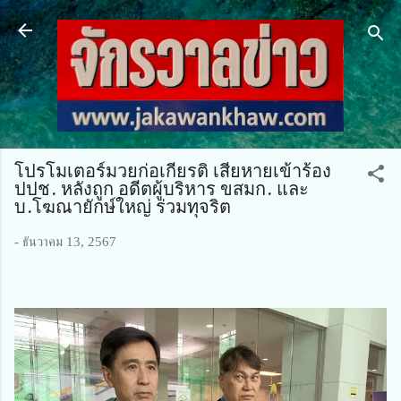
ข้ามไปที่เนื้อหาหลัก
โปรโมเตอร์มวยก่อเกียรติ เสียหายเข้าร้อง
ปปช. หลังถูก อดีตผู้บริหาร ขสมก. และ
บ.โฆณายักษ์ใหญ่ ร่วมทุจริต
-
ธันวาคม 13, 2567