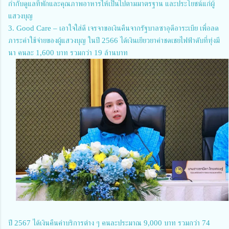
กำกับดูแลที่พักและคุณภาพอาหารให้เป็นไปตามมาตรฐาน และประโยชน์แก่ผู้
แสวงบุญ
3. Good Care – เอาใจใส่ดี เจรจาขอเงินคืนจากรัฐบาลซาอุดีอาระเบีย เพื่อลด
ภาระค่าใช้จ่ายของผู้แสวงบุญ ในปี 2566 ได้เงินเยียวยาค่าชดเชยไฟฟ้าดับที่ทุ่งมี
นา คนละ 1,600 บาท รวมกว่า 19 ล้านบาท
ปี 2567 ได้เงินคืนค่าบริการต่าง ๆ คนละประมาณ 9,000 บาท รวมกว่า 74