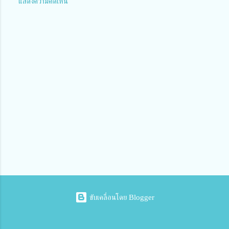
แสดงความคิดเห็น
ค
ว
า
ม
คิ
ด
เ
ห็
น
ขับเคลื่อนโดย Blogger