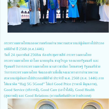
กระทรวงมหาดไทยแถลงความพร้อมอำนวยความสะดวกแก่ผู้เดินทางไปประกอ
บพิธีฮัจย์ ปี 2568 (ฮ.ศ.1446)
วันที่ 24 กุมภาพันธ์ 2568ณ ห้องประชุมราชสีห์ กระทรวงมหาดไทย
กระทรวงมหาดไทย นำโดย นายอนุทิน ชาญวีรกูล รองนายกรัฐมนตรี และ
รัฐมนตรีว่าการกระทรวงมหาดไทย นางสาวซาบีดา ไทยเศรษฐ์ รัฐมนตรีช่วย
ว่าการกระทรวงมหาดไทย จัดแถลงข่าวเพื่อชี้แจงแนวทางการอำนวยความ
สะดวกแก่ผู้เดินทางไปประกอบพิธีฮัจย์ ประจำปี พ.ศ. 2568 (ฮ.ศ. 1446) ภาย
ใต้แนวคิด “Hajj 5G 5Good” ได้แก่ Good Price (ราคาดี มีคุณภาพ),
Good Service (บริการดี), Good Care (เอาใจใส่ดี), Good Health
(สุขภาพดี) และ Good Relations (ความสัมพันธ์ดีระหว่างประเทศ)