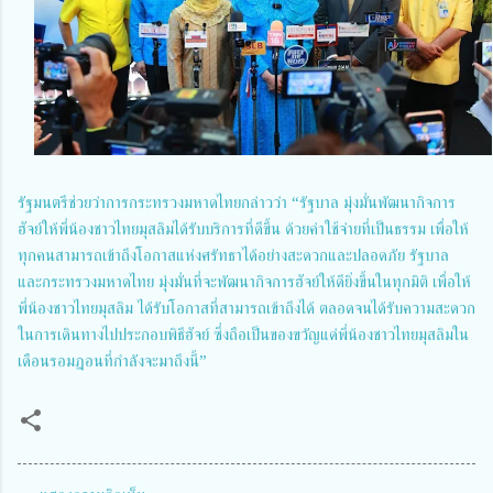
รัฐมนตรีช่วยว่าการกระทรวงมหาดไทยกล่าวว่า “รัฐบาล มุ่งมั่นพัฒนากิจการ
ฮัจย์ให้พี่น้องชาวไทยมุสลิมได้รับบริการที่ดีขึ้น ด้วยค่าใช้จ่ายที่เป็นธรรม เพื่อให้
ทุกคนสามารถเข้าถึงโอกาสแห่งศรัทธาได้อย่างสะดวกและปลอดภัย รัฐบาล
และกระทรวงมหาดไทย มุ่งมั่นที่จะพัฒนากิจการฮัจย์ให้ดียิ่งขึ้นในทุกมิติ เพื่อให้
พี่น้องชาวไทยมุสลิม ได้รับโอกาสที่สามารถเข้าถึงได้ ตลอดจนได้รับความสะดวก
ในการเดินทางไปประกอบพิธีฮัจย์ ซึ่งถือเป็นของขวัญแด่พี่น้องชาวไทยมุสลิมใน
เดือนรอมฎอนที่กำลังจะมาถึงนี้”