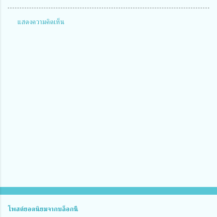
แสดงความคิดเห็น
ค
ว
า
ม
คิ
ด
เ
ห็
น
โพสต์ยอดนิยมจากบล็อกนี้