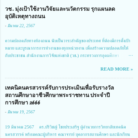
วช. มุ่งเป้าใช้งานวิจัยและนวัตกรรม รุกแผนลด
อุบัติเหตุทางถนน
-
มีนาคม 22, 2567
ความปลอดภัยทางท้องถนน นับเป็นวาระสำคัญของประเทศ ที่ต้องมีการตั้งเป้า
หมาย และบูรณาการการทำงานของทุกหน่วยงาน เพื่อสร้างความปลอดภัยให้
กับประชาชน สำนักงานการวิจัยแห่งชาติ (วช.) กระทรวงการอุดมศึกษา
วิทยาศาสตร์ วิจัยและนวัตกรรม ได้ให้ความสำคัญกับเรื่องดังกล่าว จึงร่วมกับ
READ MORE »
สมาคมวิศวกรรมชีวการแพทย์ไทย จัดการประชุมเผยแพร่ผลการดำเนินงาน
โครงการการวิจัยเชิงปฏิบัติการโดยบูรณาการทุกภาคส่วน เพื่อลดอุบัติเหตุและ
การเสียชีวิตให้สอดคล้องกับเป้าหมายแผนแม่บทฉบับที่ 5 ในวันที่ 22 มีนาคม
เทคนิคนครสวรรค์รับการประเมินเพื่อรับรางวัล
2567 โดยมี ดร.วิภารัตน์ ดีอ่อง ผู้อำนวยการสำนักงานการวิจัยแห่งชาติ เป็น
สถานศึกษาอาชีวศึกษาพระราชทาน ประจำปี
ประธานในพิธีเปิดพร้อมให้นโยบายการผลักดันงานวิจัยเพื่อความปลอดภัยทาง
การศึกษา 2666
ถนน และนายแพทย์ชาญวิทย์ ทระเทพ หัวหน้าโครงการวิจัยฯ กล่าวรายงาน ซึ่ง
-
มีนาคม 19, 2567
การประชุมในครั้งนี้ นางสาวสตตกมล เกียรติพานิช ผู้อำนวยการกองบริหารทุน
วิจัยและนวัตกรรม 2 ได้รับมอบหมายให้เข้าร่วมการประชุม ณ Grand
19 มีนาคม 2567 ดร.ปริวิชญ์ ไชยประเสริฐ ผู้อำนวยการวิทยาลัยเทคนิค
Richmond Stylish Convention Hotel จังหวัดนนทบุรี ดร.วิภารัตน์ ดีอ่อง
นครสวรรค์ พร้อมคณะผู้บริหาร คณาจารย์ บุคลากรสถานศึกษา และนักเรียน
ผู้อำนวยการสำนักงานการวิจัยแห่งชาติ กล่าวว่า วช. ในฐานะหน่วยงานบริหาร