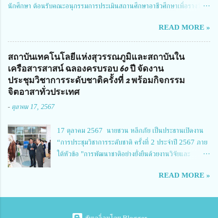
นักศึกษา ต้อนรับคณะอนุกรรมการประเมินสถานศึกษาอาชีวศึกษาเพื่อรางวัล
จัดการทุนวิจัยและนวัตกรรมได้เล็งเห็นถึงความสำคัญของกา...
สถานศึกษาพระราชทาน เขตภาคเหนือ 2 ประจำปี การศึกษา 2566 นำโดย
READ MORE »
นายจักรภพ เนวะมาตย์ ผู้อำนวยการวิทยาลัยเทคนิคตาก ประธานคณะอนุกร
รมการฯ 1.นายวณิชา คณะใน ผู้ทรงคุณวุฒิ 2.นายภัทธาวุธ โพธา ผู้อำนวย
การวิทยาลัยสารพัดช่างกำแพงเพชร 3.นางสาวหัตถาภรณ์ เสาร์เรือน ผู้อำนวย
สถาบันเทคโนโลยีแห่งสุวรรณภูมิและสถาบันใน
การวิทยาลัยการอาชีพบ้านตาก 4.นางเพ็ญศรี ขุนทอง ผู้อำนวยการวิทยาลัย
เครือสารสาสน์ ฉลองครบรอบ 60 ปี จัดงาน
การอาชีพรัตนประสิทธิ์วิทย์ 5.นายธเนศ คงวังทอง ผู้อำนวยการวิทยาลัย
ประชุมวิชาการระดับชาติครั้งที่ 2 พร้อมกิจกรรม
เกษตรและเทคโนโลยีพิจิตร 6.นายชัยณรงค์ คชมาตย์ ผู้อำนวยการวิทยาลัย
จิตอาสาทั่วประเทศ
เทคนิคพิจิตร 7.นายสดายุทธ ภูคลัง รองผู้อำนวยการวิทยาลัยเทคนิคตาก และ
-
ตุลาคม 17, 2567
8.นายณัฐกฤต ภูทวี รองผู้อำนวยการวิทยาลัยเทคนิคตาก นายจักรภพ กล่าว
ว่า วิทยาลัยเทคนิคนครสวรรค์เป็นสถานศึกษาขนาดใหญ่พิเศษ มีความเป็นมาที่
17 ตุลาคม 2567 นายชวน หลีกภัย เป็นประธานเปิดงาน
ยาวนาน มีบุคลากร นักเรียน นักศึกษาจำนวนมาก ต้องการควา...
“การประชุมวิชาการระดับชาติ ครั้งที่ 2 ประจำปี 2567 ภาย
ใต้หัวข้อ "การพัฒนาชาติอย่างยั่งยืนด้วยงานวิจัยและ
นวัตกรรม (The 2nd Suvamabhumi Institute of
READ MORE »
Technology National Conference 2024: 'Towards
Thailand Sustainability Research')" พร้อมทั้งกล่าว
ปาฐกถาพิเศษ เรื่อง "มองอนาคตประเทศไทยในการพัฒนา
ชาติอยางยั่งยืนด้วยงานวิจัยและนวัตกรรม" และ นางสาวศิริ