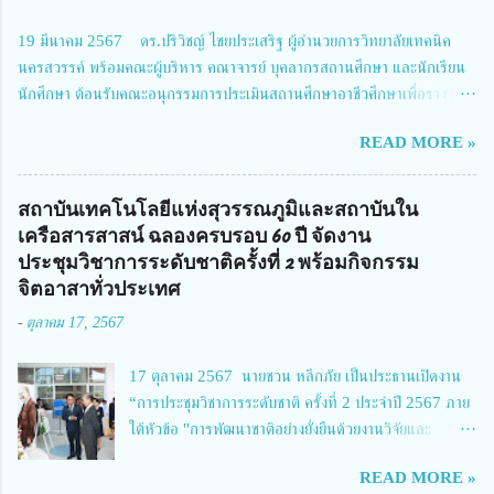
วิจัยและนวัตกรรม 2 ได้รับมอบหมายให้เข้าร่วมการประชุม ณ Grand
19 มีนาคม 2567 ดร.ปริวิชญ์ ไชยประเสริฐ ผู้อำนวยการวิทยาลัยเทคนิค
Richmond Stylish Convention Hotel จังหวัดนนทบุรี ดร.วิภารัตน์ ดีอ่อง
นครสวรรค์ พร้อมคณะผู้บริหาร คณาจารย์ บุคลากรสถานศึกษา และนักเรียน
ผู้อำนวยการสำนักงานการวิจัยแห่งชาติ กล่าวว่า วช. ในฐานะหน่วยงานบริหาร
นักศึกษา ต้อนรับคณะอนุกรรมการประเมินสถานศึกษาอาชีวศึกษาเพื่อรางวัล
จัดการทุนวิจัยและนวัตกรรมได้เล็งเห็นถึงความสำคัญของกา...
สถานศึกษาพระราชทาน เขตภาคเหนือ 2 ประจำปี การศึกษา 2566 นำโดย
READ MORE »
นายจักรภพ เนวะมาตย์ ผู้อำนวยการวิทยาลัยเทคนิคตาก ประธานคณะอนุกร
รมการฯ 1.นายวณิชา คณะใน ผู้ทรงคุณวุฒิ 2.นายภัทธาวุธ โพธา ผู้อำนวย
การวิทยาลัยสารพัดช่างกำแพงเพชร 3.นางสาวหัตถาภรณ์ เสาร์เรือน ผู้อำนวย
สถาบันเทคโนโลยีแห่งสุวรรณภูมิและสถาบันใน
การวิทยาลัยการอาชีพบ้านตาก 4.นางเพ็ญศรี ขุนทอง ผู้อำนวยการวิทยาลัย
เครือสารสาสน์ ฉลองครบรอบ 60 ปี จัดงาน
การอาชีพรัตนประสิทธิ์วิทย์ 5.นายธเนศ คงวังทอง ผู้อำนวยการวิทยาลัย
ประชุมวิชาการระดับชาติครั้งที่ 2 พร้อมกิจกรรม
เกษตรและเทคโนโลยีพิจิตร 6.นายชัยณรงค์ คชมาตย์ ผู้อำนวยการวิทยาลัย
จิตอาสาทั่วประเทศ
เทคนิคพิจิตร 7.นายสดายุทธ ภูคลัง รองผู้อำนวยการวิทยาลัยเทคนิคตาก และ
-
ตุลาคม 17, 2567
8.นายณัฐกฤต ภูทวี รองผู้อำนวยการวิทยาลัยเทคนิคตาก นายจักรภพ กล่าว
ว่า วิทยาลัยเทคนิคนครสวรรค์เป็นสถานศึกษาขนาดใหญ่พิเศษ มีความเป็นมาที่
17 ตุลาคม 2567 นายชวน หลีกภัย เป็นประธานเปิดงาน
ยาวนาน มีบุคลากร นักเรียน นักศึกษาจำนวนมาก ต้องการควา...
“การประชุมวิชาการระดับชาติ ครั้งที่ 2 ประจำปี 2567 ภาย
ใต้หัวข้อ "การพัฒนาชาติอย่างยั่งยืนด้วยงานวิจัยและ
นวัตกรรม (The 2nd Suvamabhumi Institute of
READ MORE »
Technology National Conference 2024: 'Towards