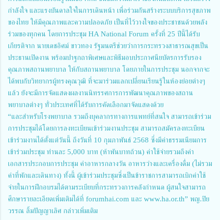
กำลังใจ และแรงบันดาลใจในการเดินหน้า เพื่อร่วมกันสร้างระบบบริการสุขภาพ
ของไทย ให้มีคุณภาพและความปลอดภัย เป็นที่ไว้วางใจของประชาชนด้วยพลัง
ร่วมของทุกคน โดยการประชุม HA National Forum ครั้งที่ 25 ปีนี้ได้รับ
เกียรติจาก นายเดชอิศม์ ขาวทอง รัฐมนตรีช่วยว่าการกระทรวงสาธารณสุขเป็น
ประธานเปิดงาน พร้อมปาฐกถาพิเศษและพิธีมอบประกาศนียบัตรการรับรอง
คุณภาพสถานพยาบาล ให้กับสถานพยาบาล โดยภายในการประชุม นอกจากจะ
ได้พบกับวิทยากรผู้ทรงคุณวุฒิ ที่จะมาร่วมแลกเปลี่ยนเรียนรู้ในห้องย่อยต่างๆ
แล้ว ยังจะมีการจัดแสดงผลงานนิทรรศการการพัฒนาคุณภาพของสถาน
พยาบาลต่างๆ ทั่วประเทศที่ได้รับการคัดเลือกมาจัดแสดงด้วย
“และสำหรับโรงพยาบาล รวมถึงบุคลากรทางการแพทย์ที่สนใจ สามารถเข้าร่วม
การประชุมได้โดยการลงทะเบียนเข้าร่วมงานประชุม สามารถสมัครลงทะเบียน
เข้าร่วมงานได้ตั้งแต่วันนี้ ถึงวันที่ 10 กุมภาพันธ์ 2568 ซึ่งมีค่าธรรมเนียมการ
เข้าร่วมประชุม ท่านละ 5,000 บาท (ห้าพันบาทถ้วน) ค่าใช้จ่ายรวมถึงค่า
เอกสารประกอบการประชุม ค่าอาหารกลางวัน อาหารว่างและเครื่องดื่ม (ไม่รวม
ค่าที่พักและเดินทาง) ทั้งนี้ ผู้เข้าร่วมประชุมซึ่งเป็นข้าราชการสามารถเบิกค่าใช้
จ่ายในการฝึกอบรมได้ตามระเบียบที่กระทรวงการคลังกำหนด ผู้สนใจสามารถ
ศึกษารายละเอียดเพิ่มเติมได้ที่
forumhai.com
และ
www.ha.or.th”
พญ.ปิย
วรรณ
ลิ้มปัญญาเลิศ กล่าวเพิ่มเติม