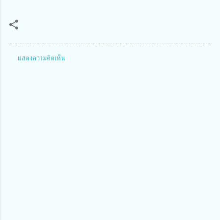
แสดงความคิดเห็น
ค
ว
า
ม
คิ
ด
เ
ห็
น