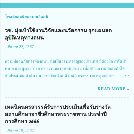
โพสต์ยอดนิยมจากบล็อกนี้
วช. มุ่งเป้าใช้งานวิจัยและนวัตกรรม รุกแผนลด
อุบัติเหตุทางถนน
-
มีนาคม 22, 2567
ความปลอดภัยทางท้องถนน นับเป็นวาระสำคัญของประเทศ ที่ต้องมีการตั้งเป้า
หมาย และบูรณาการการทำงานของทุกหน่วยงาน เพื่อสร้างความปลอดภัยให้
กับประชาชน สำนักงานการวิจัยแห่งชาติ (วช.) กระทรวงการอุดมศึกษา
วิทยาศาสตร์ วิจัยและนวัตกรรม ได้ให้ความสำคัญกับเรื่องดังกล่าว จึงร่วมกับ
READ MORE »
สมาคมวิศวกรรมชีวการแพทย์ไทย จัดการประชุมเผยแพร่ผลการดำเนินงาน
โครงการการวิจัยเชิงปฏิบัติการโดยบูรณาการทุกภาคส่วน เพื่อลดอุบัติเหตุและ
การเสียชีวิตให้สอดคล้องกับเป้าหมายแผนแม่บทฉบับที่ 5 ในวันที่ 22 มีนาคม
เทคนิคนครสวรรค์รับการประเมินเพื่อรับรางวัล
2567 โดยมี ดร.วิภารัตน์ ดีอ่อง ผู้อำนวยการสำนักงานการวิจัยแห่งชาติ เป็น
สถานศึกษาอาชีวศึกษาพระราชทาน ประจำปี
ประธานในพิธีเปิดพร้อมให้นโยบายการผลักดันงานวิจัยเพื่อความปลอดภัยทาง
การศึกษา 2666
ถนน และนายแพทย์ชาญวิทย์ ทระเทพ หัวหน้าโครงการวิจัยฯ กล่าวรายงาน ซึ่ง
-
มีนาคม 19, 2567
การประชุมในครั้งนี้ นางสาวสตตกมล เกียรติพานิช ผู้อำนวยการกองบริหารทุน