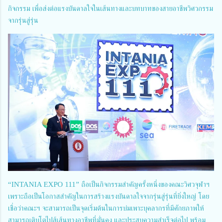
กิจกรรม เพื่อส่งต่อแรงบันดาลใจในเส้นทางและบทบาทของสายอาชีพวิศวกรรม
จากรุ่นสู่รุ่น
“INTANIA EXPO 111” ถือเป็นกิจกรรมสำคัญครั้งหนึ่งของคณะวิศวจุฬาฯ
เพราะถือเป็นโอกาสสำคัญในการสร้างแรงบันดาลใจจากรุ่นสู่รุ่นที่ยิ่งใหญ่ โดย
เชื่อว่าคณะฯ จะสามารถเป็นจุดเริ่มต้นในการบ่มเพาะบุคลากรที่มีศักยภาพให้
สามารถเติบโตไปสู้เส้นทางอาชีพที่มั่นคง และประสบความสำเร็จต่อไป พร้อม