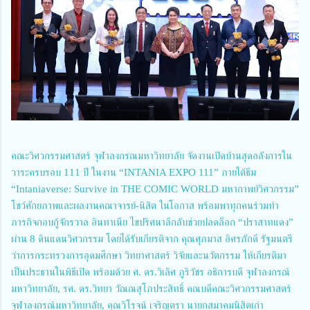
คณะวิศวกรรมศาสตร์ จุฬาลงกรณมหาวิทยาลัย จัดงานเปิดบ้านสุดอลังการใน
วาระครบรอบ 111 ปี ในงาน “INTANIA EXPO 111” ภายใต้ธีม
“Intaniaverse: Survive in THE COMIC WORLD มหากาพย์วิศวกรรม”
โชว์ศักยภาพและผลงานคณาจารย์-นิสิต ในโอกาส พร้อมพาทุกคนร่วมทำ
ภารกิจกอบกู้จักรวาล อินทาเนีย ไขปริศนาลึกลับช่วยปลดล็อก “ปราสาทแดง”
ผ่าน 8 ดินแดนวิศวกรรม โดยได้รับเกียรติจาก คุณศุภมาส อิศรภักดี รัฐมนตรี
ว่าการกระทรวงการอุดมศึกษา วิทยาศาสตร์ วิจัยและนวัตกรรม ให้เกียรติมา
เป็นประธานในพิธีเปิด พร้อมด้วย ศ. ดร.วิเลิศ ภูริวัชร อธิการบดี จุฬาลงกรณ์
มหาวิทยาลัย, รศ. ดร.วิทยา วัณณสุโภประสิทธิ์ คณบดีคณะวิศวกรรมศาสตร์
จุฬาลงกรณ์มหาวิทยาลัย, คุณวิโรจน์ เจริญตรา นายกสมาคมนิสิตเก่า