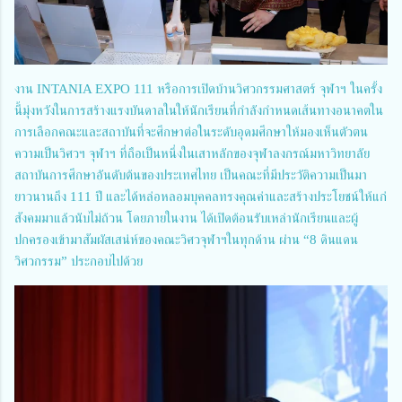
งาน INTANIA EXPO 111 หรือการเปิดบ้านวิศวกรรมศาสตร์ จุฬาฯ ในครั้ง
นี้มุ่งหวังในการสร้างแรงบันดาลในให้นักเรียนที่กำลังกำหนดเส้นทางอนาคตใน
การเลือกคณะและสถาบันที่จะศึกษาต่อในระดับอุดมศึกษาให้มองเห็นตัวตน
ความเป็นวิศวฯ จุฬาฯ ที่ถือเป็นหนึ่งในเสาหลักของจุฬาลงกรณ์มหาวิทยาลัย
สถาบันการศึกษาอันดับต้นของประเทศไทย เป็นคณะที่มีประวัติความเป็นมา
ยาวนานถึง 111 ปี และได้หล่อหลอมบุคคลทรงคุณค่าและสร้างประโยชน์ให้แก่
สังคมมาแล้วนับไม่ถ้วน โดยภายในงาน ได้เปิดต้อนรับเหล่านักเรียนและผู้
ปกครองเข้ามาสัมผัสเสน่ห์ของคณะวิศวจุฬาฯในทุกด้าน ผ่าน “8 ดินแดน
วิศวกรรม” ประกอบไปด้วย