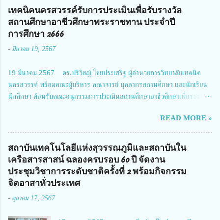
การเสียชีวิตให้สอดคล้องกับเป้าหมายแผนแม่บทฉบับที่ 5 ในวันที่ 22 มีนาคม
เทคนิคนครสวรรค์รับการประเมินเพื่อรับรางวัล
2567 โดยมี ดร.วิภารัตน์ ดีอ่อง ผู้อำนวยการสำนักงานการวิจัยแห่งชาติ เป็น
สถานศึกษาอาชีวศึกษาพระราชทาน ประจำปี
ประธานในพิธีเปิดพร้อมให้นโยบายการผลักดันงานวิจัยเพื่อความปลอดภัยทาง
การศึกษา 2666
ถนน และนายแพทย์ชาญวิทย์ ทระเทพ หัวหน้าโครงการวิจัยฯ กล่าวรายงาน ซึ่ง
-
มีนาคม 19, 2567
การประชุมในครั้งนี้ นางสาวสตตกมล เกียรติพานิช ผู้อำนวยการกองบริหารทุน
วิจัยและนวัตกรรม 2 ได้รับมอบหมายให้เข้าร่วมการประชุม ณ Grand
19 มีนาคม 2567 ดร.ปริวิชญ์ ไชยประเสริฐ ผู้อำนวยการวิทยาลัยเทคนิค
Richmond Stylish Convention Hotel จังหวัดนนทบุรี ดร.วิภารัตน์ ดีอ่อง
นครสวรรค์ พร้อมคณะผู้บริหาร คณาจารย์ บุคลากรสถานศึกษา และนักเรียน
ผู้อำนวยการสำนักงานการวิจัยแห่งชาติ กล่าวว่า วช. ในฐานะหน่วยงานบริหาร
นักศึกษา ต้อนรับคณะอนุกรรมการประเมินสถานศึกษาอาชีวศึกษาเพื่อรางวัล
จัดการทุนวิจัยและนวัตกรรมได้เล็งเห็นถึงความสำคัญของกา...
สถานศึกษาพระราชทาน เขตภาคเหนือ 2 ประจำปี การศึกษา 2566 นำโดย
READ MORE »
นายจักรภพ เนวะมาตย์ ผู้อำนวยการวิทยาลัยเทคนิคตาก ประธานคณะอนุกร
รมการฯ 1.นายวณิชา คณะใน ผู้ทรงคุณวุฒิ 2.นายภัทธาวุธ โพธา ผู้อำนวย
การวิทยาลัยสารพัดช่างกำแพงเพชร 3.นางสาวหัตถาภรณ์ เสาร์เรือน ผู้อำนวย
สถาบันเทคโนโลยีแห่งสุวรรณภูมิและสถาบันใน
การวิทยาลัยการอาชีพบ้านตาก 4.นางเพ็ญศรี ขุนทอง ผู้อำนวยการวิทยาลัย
เครือสารสาสน์ ฉลองครบรอบ 60 ปี จัดงาน
การอาชีพรัตนประสิทธิ์วิทย์ 5.นายธเนศ คงวังทอง ผู้อำนวยการวิทยาลัย
ประชุมวิชาการระดับชาติครั้งที่ 2 พร้อมกิจกรรม
เกษตรและเทคโนโลยีพิจิตร 6.นายชัยณรงค์ คชมาตย์ ผู้อำนวยการวิทยาลัย
จิตอาสาทั่วประเทศ
เทคนิคพิจิตร 7.นายสดายุทธ ภูคลัง รองผู้อำนวยการวิทยาลัยเทคนิคตาก และ
-
ตุลาคม 17, 2567
8.นายณัฐกฤต ภูทวี รองผู้อำนวยการวิทยาลัยเทคนิคตาก นายจักรภพ กล่าว
ว่า วิทยาลัยเทคนิคนครสวรรค์เป็นสถานศึกษาขนาดใหญ่พิเศษ มีความเป็นมาที่