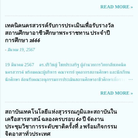
วิทยาศาสตร์ วิจัยและนวัตกรรม ได้ให้ความสำคัญกับเรื่องดังกล่าว จึงร่วมกับ
READ MORE »
สมาคมวิศวกรรมชีวการแพทย์ไทย จัดการประชุมเผยแพร่ผลการดำเนินงาน
โครงการการวิจัยเชิงปฏิบัติการโดยบูรณาการทุกภาคส่วน เพื่อลดอุบัติเหตุและ
การเสียชีวิตให้สอดคล้องกับเป้าหมายแผนแม่บทฉบับที่ 5 ในวันที่ 22 มีนาคม
เทคนิคนครสวรรค์รับการประเมินเพื่อรับรางวัล
2567 โดยมี ดร.วิภารัตน์ ดีอ่อง ผู้อำนวยการสำนักงานการวิจัยแห่งชาติ เป็น
สถานศึกษาอาชีวศึกษาพระราชทาน ประจำปี
ประธานในพิธีเปิดพร้อมให้นโยบายการผลักดันงานวิจัยเพื่อความปลอดภัยทาง
การศึกษา 2666
ถนน และนายแพทย์ชาญวิทย์ ทระเทพ หัวหน้าโครงการวิจัยฯ กล่าวรายงาน ซึ่ง
-
มีนาคม 19, 2567
การประชุมในครั้งนี้ นางสาวสตตกมล เกียรติพานิช ผู้อำนวยการกองบริหารทุน
วิจัยและนวัตกรรม 2 ได้รับมอบหมายให้เข้าร่วมการประชุม ณ Grand
19 มีนาคม 2567 ดร.ปริวิชญ์ ไชยประเสริฐ ผู้อำนวยการวิทยาลัยเทคนิค
Richmond Stylish Convention Hotel จังหวัดนนทบุรี ดร.วิภารัตน์ ดีอ่อง
นครสวรรค์ พร้อมคณะผู้บริหาร คณาจารย์ บุคลากรสถานศึกษา และนักเรียน
ผู้อำนวยการสำนักงานการวิจัยแห่งชาติ กล่าวว่า วช. ในฐานะหน่วยงานบริหาร
นักศึกษา ต้อนรับคณะอนุกรรมการประเมินสถานศึกษาอาชีวศึกษาเพื่อรางวัล
จัดการทุนวิจัยและนวัตกรรมได้เล็งเห็นถึงความสำคัญของกา...
สถานศึกษาพระราชทาน เขตภาคเหนือ 2 ประจำปี การศึกษา 2566 นำโดย
READ MORE »
นายจักรภพ เนวะมาตย์ ผู้อำนวยการวิทยาลัยเทคนิคตาก ประธานคณะอนุกร
รมการฯ 1.นายวณิชา คณะใน ผู้ทรงคุณวุฒิ 2.นายภัทธาวุธ โพธา ผู้อำนวย
การวิทยาลัยสารพัดช่างกำแพงเพชร 3.นางสาวหัตถาภรณ์ เสาร์เรือน ผู้อำนวย
สถาบันเทคโนโลยีแห่งสุวรรณภูมิและสถาบันใน
การวิทยาลัยการอาชีพบ้านตาก 4.นางเพ็ญศรี ขุนทอง ผู้อำนวยการวิทยาลัย
เครือสารสาสน์ ฉลองครบรอบ 60 ปี จัดงาน
การอาชีพรัตนประสิทธิ์วิทย์ 5.นายธเนศ คงวังทอง ผู้อำนวยการวิทยาลัย
ประชุมวิชาการระดับชาติครั้งที่ 2 พร้อมกิจกรรม
เกษตรและเทคโนโลยีพิจิตร 6.นายชัยณรงค์ คชมาตย์ ผู้อำนวยการวิทยาลัย
จิตอาสาทั่วประเทศ