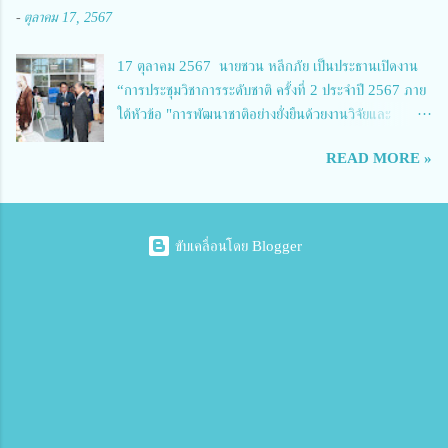
เทคนิคพิจิตร 7.นายสดายุทธ ภูคลัง รองผู้อำนวยการวิทยาลัยเทคนิคตาก และ
-
ตุลาคม 17, 2567
8.นายณัฐกฤต ภูทวี รองผู้อำนวยการวิทยาลัยเทคนิคตาก นายจักรภพ กล่าว
ว่า วิทยาลัยเทคนิคนครสวรรค์เป็นสถานศึกษาขนาดใหญ่พิเศษ มีความเป็นมาที่
17 ตุลาคม 2567 นายชวน หลีกภัย เป็นประธานเปิดงาน
ยาวนาน มีบุคลากร นักเรียน นักศึกษาจำนวนมาก ต้องการควา...
“การประชุมวิชาการระดับชาติ ครั้งที่ 2 ประจำปี 2567 ภาย
ใต้หัวข้อ "การพัฒนาชาติอย่างยั่งยืนด้วยงานวิจัยและ
นวัตกรรม (The 2nd Suvamabhumi Institute of
READ MORE »
Technology National Conference 2024: 'Towards
Thailand Sustainability Research')" พร้อมทั้งกล่าว
ปาฐกถาพิเศษ เรื่อง "มองอนาคตประเทศไทยในการพัฒนา
ชาติอยางยั่งยืนด้วยงานวิจัยและนวัตกรรม" และ นางสาวศิริ
ขับเคลื่อนโดย Blogger
นทร์พร เดียวตระกูล ผู้เชี่ยวชาญด้านระบบวิจัย ผู้อำนวย
การกองบริหารทรัพยากรการวิจัยและนวัตกรรม ผู้แทนผู้
อำนวยการสำนักงานการวิจัยแห่งชาติ ปาฐกถา เรื่อง "การ
พัฒนาชาติอย่างยั่งยืนด้วยงานวิจัยและนวัตกรรม (Towards
Thailand Sustainability Research 2024)" โดยมี
ดร.สุทธิพงศ์ ยงค์กมล นายกสภาสถาบันเทคโนโลยีแห่ง
สุวรรณภูมิ ดร.อนุสรณ์ นามประดิษฐ์ อธิการบดี พร้อมด้วย
ดร.สุวนิตย์ ยงค์กมล ดร.สยมพร ทองเนื้อดี ดร.วริศนันท์