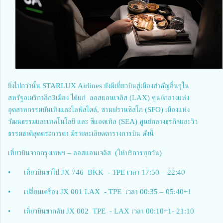
ยิ่งไปกว่านั้น STARLUX Airlines ยังมีเที่ยวบินสู่เมืองสำคัญอื่นๆใน
สหรัฐอเมริกาอีก3เมือง ได้แก่ ลอสแอนเจลิส (LAX) ศูนย์กลางแห่ง
อุตสาหกรรมบันเทิงและไลฟ์สไตล์, ซานฟรานซิสโก (SFO) เมืองแห่ง
วัฒนธรรมและเทคโนโลยี และ ซีแอตเทิล (SEA) ศูนย์กลางธุรกิจและวิว
ธรรมชาติสุดตระการตา มีรายละเอียดตารางการบิน ดังนี้
เที่ยวบินจากกรุงเทพฯ – ลอสแอนเจลิส (ให้บริการทุกวัน)
•
เที่ยวบินขาไป JX 746 BKK - TPE เวลา 17:50 – 22:40
•
เปลี่ยนเครื่อง JX 001 LAX - TPE เวลา 00:35 – 05:40+1
•
เที่ยวบินขากลับ JX 002 TPE - LAX เวลา 00:10+1- 21:10