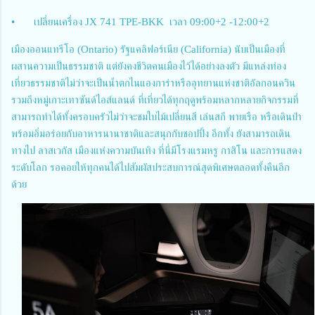
•
เปลี่ยนเครื่อง JX 741 TPE-BKK เวลา 09:00+2 -12:00+2
เมืองออนแทรีโอ (Ontario) รัฐแคลิฟอร์เนีย (California) นับเป็นเมืองที่
ผสานความเป็นธรรมชาติ แต่ยังคงชีวิตคนเมืองไว้ได้อย่างลงตัว มีแหล่งท่อง
เที่ยวธรรมชาติไม่ว่าจะเป็นน้ำตกไนแองการ่าหรืออุทยานแห่งชาติอัลกอนควิน
รวมถึงหมู่เกาะเทาซันด์ไอส์แลนด์ ที่เที่ยวได้ทุกฤดูพร้อมหลากหลายกิจกรรมที่
สามารถทำได้ทั้งครอบครัวไม่ว่าจะชมใบไม้เปลี่ยนสี เล่นสกี พายเรือ หรือเดินป่า
พร้อมอิ่มอร่อยกับอาหารนานาชาติและสนุกกับชอปปิ้ง อีกทั้ง ยังสามารถเดิน
ทางไป ลาสเวกัส เมืองแห่งความบันเทิง ที่นี่มีโรงแรมหรู กาสิโน และการแสดง
ระดับโลก รอคอยให้ทุกคนได้ไปสัมผัสประสบการณ์สุดพิเศษตลอดทั้งคืนอีก
ด้วย