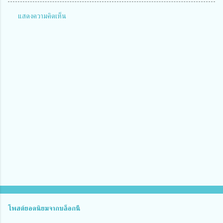
แสดงความคิดเห็น
ค
ว
า
ม
คิ
ด
เ
ห็
น
โพสต์ยอดนิยมจากบล็อกนี้