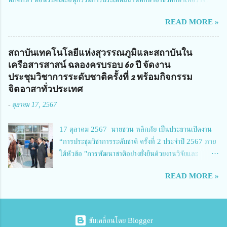
จัดการทุนวิจัยและนวัตกรรมได้เล็งเห็นถึงความสำคัญของกา...
สถานศึกษาพระราชทาน เขตภาคเหนือ 2 ประจำปี การศึกษา 2566 นำโดย
READ MORE »
นายจักรภพ เนวะมาตย์ ผู้อำนวยการวิทยาลัยเทคนิคตาก ประธานคณะอนุกร
รมการฯ 1.นายวณิชา คณะใน ผู้ทรงคุณวุฒิ 2.นายภัทธาวุธ โพธา ผู้อำนวย
การวิทยาลัยสารพัดช่างกำแพงเพชร 3.นางสาวหัตถาภรณ์ เสาร์เรือน ผู้อำนวย
สถาบันเทคโนโลยีแห่งสุวรรณภูมิและสถาบันใน
การวิทยาลัยการอาชีพบ้านตาก 4.นางเพ็ญศรี ขุนทอง ผู้อำนวยการวิทยาลัย
เครือสารสาสน์ ฉลองครบรอบ 60 ปี จัดงาน
การอาชีพรัตนประสิทธิ์วิทย์ 5.นายธเนศ คงวังทอง ผู้อำนวยการวิทยาลัย
ประชุมวิชาการระดับชาติครั้งที่ 2 พร้อมกิจกรรม
เกษตรและเทคโนโลยีพิจิตร 6.นายชัยณรงค์ คชมาตย์ ผู้อำนวยการวิทยาลัย
จิตอาสาทั่วประเทศ
เทคนิคพิจิตร 7.นายสดายุทธ ภูคลัง รองผู้อำนวยการวิทยาลัยเทคนิคตาก และ
-
ตุลาคม 17, 2567
8.นายณัฐกฤต ภูทวี รองผู้อำนวยการวิทยาลัยเทคนิคตาก นายจักรภพ กล่าว
ว่า วิทยาลัยเทคนิคนครสวรรค์เป็นสถานศึกษาขนาดใหญ่พิเศษ มีความเป็นมาที่
17 ตุลาคม 2567 นายชวน หลีกภัย เป็นประธานเปิดงาน
ยาวนาน มีบุคลากร นักเรียน นักศึกษาจำนวนมาก ต้องการควา...
“การประชุมวิชาการระดับชาติ ครั้งที่ 2 ประจำปี 2567 ภาย
ใต้หัวข้อ "การพัฒนาชาติอย่างยั่งยืนด้วยงานวิจัยและ
นวัตกรรม (The 2nd Suvamabhumi Institute of
READ MORE »
Technology National Conference 2024: 'Towards
Thailand Sustainability Research')" พร้อมทั้งกล่าว
ปาฐกถาพิเศษ เรื่อง "มองอนาคตประเทศไทยในการพัฒนา
ชาติอยางยั่งยืนด้วยงานวิจัยและนวัตกรรม" และ นางสาวศิริ
ขับเคลื่อนโดย Blogger
นทร์พร เดียวตระกูล ผู้เชี่ยวชาญด้านระบบวิจัย ผู้อำนวย