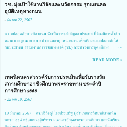
วช. มุ่งเป้าใช้งานวิจัยและนวัตกรรม รุกแผนลด
อุบัติเหตุทางถนน
-
มีนาคม 22, 2567
ความปลอดภัยทางท้องถนน นับเป็นวาระสำคัญของประเทศ ที่ต้องมีการตั้งเป้า
หมาย และบูรณาการการทำงานของทุกหน่วยงาน เพื่อสร้างความปลอดภัยให้
กับประชาชน สำนักงานการวิจัยแห่งชาติ (วช.) กระทรวงการอุดมศึกษา
วิทยาศาสตร์ วิจัยและนวัตกรรม ได้ให้ความสำคัญกับเรื่องดังกล่าว จึงร่วมกับ
READ MORE »
สมาคมวิศวกรรมชีวการแพทย์ไทย จัดการประชุมเผยแพร่ผลการดำเนินงาน
โครงการการวิจัยเชิงปฏิบัติการโดยบูรณาการทุกภาคส่วน เพื่อลดอุบัติเหตุและ
การเสียชีวิตให้สอดคล้องกับเป้าหมายแผนแม่บทฉบับที่ 5 ในวันที่ 22 มีนาคม
เทคนิคนครสวรรค์รับการประเมินเพื่อรับรางวัล
2567 โดยมี ดร.วิภารัตน์ ดีอ่อง ผู้อำนวยการสำนักงานการวิจัยแห่งชาติ เป็น
สถานศึกษาอาชีวศึกษาพระราชทาน ประจำปี
ประธานในพิธีเปิดพร้อมให้นโยบายการผลักดันงานวิจัยเพื่อความปลอดภัยทาง
การศึกษา 2666
ถนน และนายแพทย์ชาญวิทย์ ทระเทพ หัวหน้าโครงการวิจัยฯ กล่าวรายงาน ซึ่ง
-
มีนาคม 19, 2567
การประชุมในครั้งนี้ นางสาวสตตกมล เกียรติพานิช ผู้อำนวยการกองบริหารทุน
วิจัยและนวัตกรรม 2 ได้รับมอบหมายให้เข้าร่วมการประชุม ณ Grand
19 มีนาคม 2567 ดร.ปริวิชญ์ ไชยประเสริฐ ผู้อำนวยการวิทยาลัยเทคนิค
Richmond Stylish Convention Hotel จังหวัดนนทบุรี ดร.วิภารัตน์ ดีอ่อง
นครสวรรค์ พร้อมคณะผู้บริหาร คณาจารย์ บุคลากรสถานศึกษา และนักเรียน
ผู้อำนวยการสำนักงานการวิจัยแห่งชาติ กล่าวว่า วช. ในฐานะหน่วยงานบริหาร
นักศึกษา ต้อนรับคณะอนุกรรมการประเมินสถานศึกษาอาชีวศึกษาเพื่อรางวัล