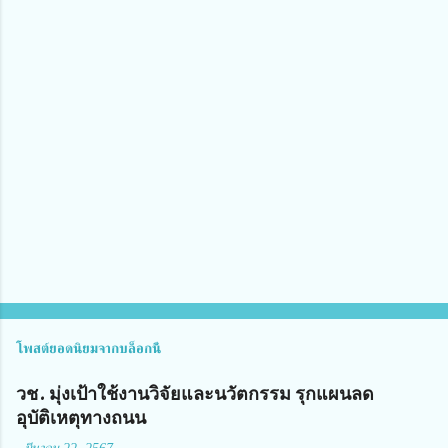
ว
า
ม
คิ
ด
เ
ห็
น
โพสต์ยอดนิยมจากบล็อกนี้
วช. มุ่งเป้าใช้งานวิจัยและนวัตกรรม รุกแผนลด
อุบัติเหตุทางถนน