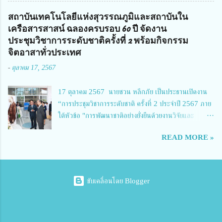
รมการฯ 1.นายวณิชา คณะใน ผู้ทรงคุณวุฒิ 2.นายภัทธาวุธ โพธา ผู้อำนวย
การวิทยาลัยสารพัดช่างกำแพงเพชร 3.นางสาวหัตถาภรณ์ เสาร์เรือน ผู้อำนวย
สถาบันเทคโนโลยีแห่งสุวรรณภูมิและสถาบันใน
การวิทยาลัยการอาชีพบ้านตาก 4.นางเพ็ญศรี ขุนทอง ผู้อำนวยการวิทยาลัย
เครือสารสาสน์ ฉลองครบรอบ 60 ปี จัดงาน
การอาชีพรัตนประสิทธิ์วิทย์ 5.นายธเนศ คงวังทอง ผู้อำนวยการวิทยาลัย
ประชุมวิชาการระดับชาติครั้งที่ 2 พร้อมกิจกรรม
เกษตรและเทคโนโลยีพิจิตร 6.นายชัยณรงค์ คชมาตย์ ผู้อำนวยการวิทยาลัย
จิตอาสาทั่วประเทศ
เทคนิคพิจิตร 7.นายสดายุทธ ภูคลัง รองผู้อำนวยการวิทยาลัยเทคนิคตาก และ
-
ตุลาคม 17, 2567
8.นายณัฐกฤต ภูทวี รองผู้อำนวยการวิทยาลัยเทคนิคตาก นายจักรภพ กล่าว
ว่า วิทยาลัยเทคนิคนครสวรรค์เป็นสถานศึกษาขนาดใหญ่พิเศษ มีความเป็นมาที่
17 ตุลาคม 2567 นายชวน หลีกภัย เป็นประธานเปิดงาน
ยาวนาน มีบุคลากร นักเรียน นักศึกษาจำนวนมาก ต้องการควา...
“การประชุมวิชาการระดับชาติ ครั้งที่ 2 ประจำปี 2567 ภาย
ใต้หัวข้อ "การพัฒนาชาติอย่างยั่งยืนด้วยงานวิจัยและ
นวัตกรรม (The 2nd Suvamabhumi Institute of
READ MORE »
Technology National Conference 2024: 'Towards
Thailand Sustainability Research')" พร้อมทั้งกล่าว
ปาฐกถาพิเศษ เรื่อง "มองอนาคตประเทศไทยในการพัฒนา
ชาติอยางยั่งยืนด้วยงานวิจัยและนวัตกรรม" และ นางสาวศิริ
ขับเคลื่อนโดย Blogger
นทร์พร เดียวตระกูล ผู้เชี่ยวชาญด้านระบบวิจัย ผู้อำนวย
การกองบริหารทรัพยากรการวิจัยและนวัตกรรม ผู้แทนผู้
อำนวยการสำนักงานการวิจัยแห่งชาติ ปาฐกถา เรื่อง "การ