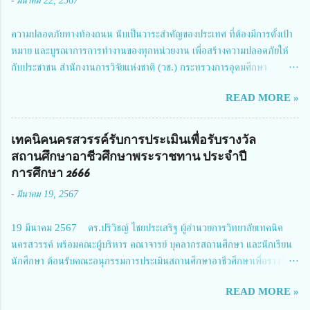
-
มีนาคม 22, 2567
ความปลอดภัยทางท้องถนน นับเป็นวาระสำคัญของประเทศ ที่ต้องมีการตั้งเป้า
หมาย และบูรณาการการทำงานของทุกหน่วยงาน เพื่อสร้างความปลอดภัยให้
กับประชาชน สำนักงานการวิจัยแห่งชาติ (วช.) กระทรวงการอุดมศึกษา
วิทยาศาสตร์ วิจัยและนวัตกรรม ได้ให้ความสำคัญกับเรื่องดังกล่าว จึงร่วมกับ
READ MORE »
สมาคมวิศวกรรมชีวการแพทย์ไทย จัดการประชุมเผยแพร่ผลการดำเนินงาน
โครงการการวิจัยเชิงปฏิบัติการโดยบูรณาการทุกภาคส่วน เพื่อลดอุบัติเหตุและ
การเสียชีวิตให้สอดคล้องกับเป้าหมายแผนแม่บทฉบับที่ 5 ในวันที่ 22 มีนาคม
เทคนิคนครสวรรค์รับการประเมินเพื่อรับรางวัล
2567 โดยมี ดร.วิภารัตน์ ดีอ่อง ผู้อำนวยการสำนักงานการวิจัยแห่งชาติ เป็น
สถานศึกษาอาชีวศึกษาพระราชทาน ประจำปี
ประธานในพิธีเปิดพร้อมให้นโยบายการผลักดันงานวิจัยเพื่อความปลอดภัยทาง
การศึกษา 2666
ถนน และนายแพทย์ชาญวิทย์ ทระเทพ หัวหน้าโครงการวิจัยฯ กล่าวรายงาน ซึ่ง
-
มีนาคม 19, 2567
การประชุมในครั้งนี้ นางสาวสตตกมล เกียรติพานิช ผู้อำนวยการกองบริหารทุน
วิจัยและนวัตกรรม 2 ได้รับมอบหมายให้เข้าร่วมการประชุม ณ Grand
19 มีนาคม 2567 ดร.ปริวิชญ์ ไชยประเสริฐ ผู้อำนวยการวิทยาลัยเทคนิค
Richmond Stylish Convention Hotel จังหวัดนนทบุรี ดร.วิภารัตน์ ดีอ่อง
นครสวรรค์ พร้อมคณะผู้บริหาร คณาจารย์ บุคลากรสถานศึกษา และนักเรียน
ผู้อำนวยการสำนักงานการวิจัยแห่งชาติ กล่าวว่า วช. ในฐานะหน่วยงานบริหาร
นักศึกษา ต้อนรับคณะอนุกรรมการประเมินสถานศึกษาอาชีวศึกษาเพื่อรางวัล
จัดการทุนวิจัยและนวัตกรรมได้เล็งเห็นถึงความสำคัญของกา...
สถานศึกษาพระราชทาน เขตภาคเหนือ 2 ประจำปี การศึกษา 2566 นำโดย
READ MORE »
นายจักรภพ เนวะมาตย์ ผู้อำนวยการวิทยาลัยเทคนิคตาก ประธานคณะอนุกร