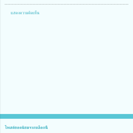
แสดงความคิดเห็น
ค
ว
า
ม
คิ
ด
เ
ห็
น
โพสต์ยอดนิยมจากบล็อกนี้