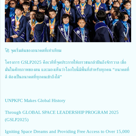
🚀 จุดเริ่มต้นของอนาคตที่เท่าเทียม
โครงการ GSLP2025 คือเวทีที่จุดประกายให้เยาวชนกล้าฝันถึงจักรวาล เชื่อ
มั่นในศักยภาพของตน และมองเห็นว่าโลกใบนี้มีพื้นที่สำหรับทุกคน “อนาคตที่
ดี ต้องเป็นอนาคตที่ทุกคนเข้าถึงได้”
UNPKFC Makes Global History
Through GLOBAL SPACE LEADERSHIP PROGRAM 2025
(GSLP2025)
Igniting Space Dreams and Providing Free Access to Over 15,000