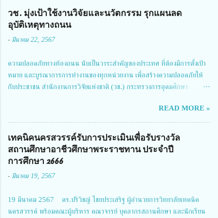
วช. มุ่งเป้าใช้งานวิจัยและนวัตกรรม รุกแผนลด
อุบัติเหตุทางถนน
-
มีนาคม 22, 2567
ความปลอดภัยทางท้องถนน นับเป็นวาระสำคัญของประเทศ ที่ต้องมีการตั้งเป้า
หมาย และบูรณาการการทำงานของทุกหน่วยงาน เพื่อสร้างความปลอดภัยให้
กับประชาชน สำนักงานการวิจัยแห่งชาติ (วช.) กระทรวงการอุดมศึกษา
วิทยาศาสตร์ วิจัยและนวัตกรรม ได้ให้ความสำคัญกับเรื่องดังกล่าว จึงร่วมกับ
READ MORE »
สมาคมวิศวกรรมชีวการแพทย์ไทย จัดการประชุมเผยแพร่ผลการดำเนินงาน
โครงการการวิจัยเชิงปฏิบัติการโดยบูรณาการทุกภาคส่วน เพื่อลดอุบัติเหตุและ
การเสียชีวิตให้สอดคล้องกับเป้าหมายแผนแม่บทฉบับที่ 5 ในวันที่ 22 มีนาคม
เทคนิคนครสวรรค์รับการประเมินเพื่อรับรางวัล
2567 โดยมี ดร.วิภารัตน์ ดีอ่อง ผู้อำนวยการสำนักงานการวิจัยแห่งชาติ เป็น
สถานศึกษาอาชีวศึกษาพระราชทาน ประจำปี
ประธานในพิธีเปิดพร้อมให้นโยบายการผลักดันงานวิจัยเพื่อความปลอดภัยทาง
การศึกษา 2666
ถนน และนายแพทย์ชาญวิทย์ ทระเทพ หัวหน้าโครงการวิจัยฯ กล่าวรายงาน ซึ่ง
-
มีนาคม 19, 2567
การประชุมในครั้งนี้ นางสาวสตตกมล เกียรติพานิช ผู้อำนวยการกองบริหารทุน
วิจัยและนวัตกรรม 2 ได้รับมอบหมายให้เข้าร่วมการประชุม ณ Grand
19 มีนาคม 2567 ดร.ปริวิชญ์ ไชยประเสริฐ ผู้อำนวยการวิทยาลัยเทคนิค
Richmond Stylish Convention Hotel จังหวัดนนทบุรี ดร.วิภารัตน์ ดีอ่อง
นครสวรรค์ พร้อมคณะผู้บริหาร คณาจารย์ บุคลากรสถานศึกษา และนักเรียน
ผู้อำนวยการสำนักงานการวิจัยแห่งชาติ กล่าวว่า วช. ในฐานะหน่วยงานบริหาร