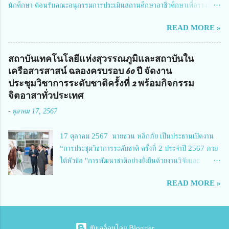
นักศึกษา ต้อนรับคณะอนุกรรมการประเมินสถานศึกษาอาชีวศึกษาเพื่อรางวัล
จัดการทุนวิจัยและนวัตกรรมได้เล็งเห็นถึงความสำคัญของกา...
สถานศึกษาพระราชทาน เขตภาคเหนือ 2 ประจำปี การศึกษา 2566 นำโดย
READ MORE »
นายจักรภพ เนวะมาตย์ ผู้อำนวยการวิทยาลัยเทคนิคตาก ประธานคณะอนุกร
รมการฯ 1.นายวณิชา คณะใน ผู้ทรงคุณวุฒิ 2.นายภัทธาวุธ โพธา ผู้อำนวย
การวิทยาลัยสารพัดช่างกำแพงเพชร 3.นางสาวหัตถาภรณ์ เสาร์เรือน ผู้อำนวย
สถาบันเทคโนโลยีแห่งสุวรรณภูมิและสถาบันใน
การวิทยาลัยการอาชีพบ้านตาก 4.นางเพ็ญศรี ขุนทอง ผู้อำนวยการวิทยาลัย
เครือสารสาสน์ ฉลองครบรอบ 60 ปี จัดงาน
การอาชีพรัตนประสิทธิ์วิทย์ 5.นายธเนศ คงวังทอง ผู้อำนวยการวิทยาลัย
ประชุมวิชาการระดับชาติครั้งที่ 2 พร้อมกิจกรรม
เกษตรและเทคโนโลยีพิจิตร 6.นายชัยณรงค์ คชมาตย์ ผู้อำนวยการวิทยาลัย
จิตอาสาทั่วประเทศ
เทคนิคพิจิตร 7.นายสดายุทธ ภูคลัง รองผู้อำนวยการวิทยาลัยเทคนิคตาก และ
-
ตุลาคม 17, 2567
8.นายณัฐกฤต ภูทวี รองผู้อำนวยการวิทยาลัยเทคนิคตาก นายจักรภพ กล่าว
ว่า วิทยาลัยเทคนิคนครสวรรค์เป็นสถานศึกษาขนาดใหญ่พิเศษ มีความเป็นมาที่
17 ตุลาคม 2567 นายชวน หลีกภัย เป็นประธานเปิดงาน
ยาวนาน มีบุคลากร นักเรียน นักศึกษาจำนวนมาก ต้องการควา...
“การประชุมวิชาการระดับชาติ ครั้งที่ 2 ประจำปี 2567 ภาย
ใต้หัวข้อ "การพัฒนาชาติอย่างยั่งยืนด้วยงานวิจัยและ
นวัตกรรม (The 2nd Suvamabhumi Institute of
READ MORE »
Technology National Conference 2024: 'Towards
Thailand Sustainability Research')" พร้อมทั้งกล่าว
ปาฐกถาพิเศษ เรื่อง "มองอนาคตประเทศไทยในการพัฒนา
ชาติอยางยั่งยืนด้วยงานวิจัยและนวัตกรรม" และ นางสาวศิริ
ขับเคลื่อนโดย Blogger