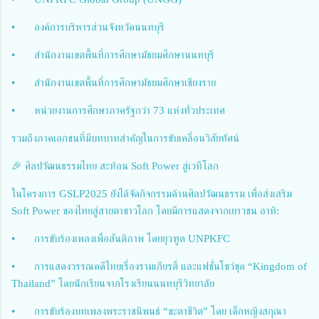
•
องค์การบริหารส่วนจังหวัดนนทบุรี
•
สำนักงานเขตพื้นที่การศึกษามัธยมศึกษานนทบุรี
•
สำนักงานเขตพื้นที่การศึกษามัธยมศึกษาเชียงราย
•
หน่วยงานการศึกษาภาครัฐกว่า 73 แห่งทั่วประเทศ
รวมถึงภาคเอกชนที่มีบทบาทสำคัญในการขับเคลื่อนวิสัยทัศน์
🎉 ศิลปวัฒนธรรมไทย สะท้อน Soft Power สู่เวทีโลก
ในโครงการ GSLP2025 ยังได้จัดกิจกรรมด้านศิลปวัฒนธรรม เพื่อส่งเสริม
Soft Power ของไทยสู่สายตาชาวโลก โดยมีการแสดงจากเยาวชน อาทิ:
•
การขับร้องเพลงเพื่อสันติภาพ โดยยุวฑูต UNPKFC
•
การแสดงวรรณคดีไทยเรื่องรามเกียรติ์ และแฟชั่นโชว์ชุด “Kingdom of
Thailand” โดยนักเรียนจากโรงเรียนนนทบุรีวิทยาลัย
•
การขับร้องบทเพลงพระราชนิพนธ์ “ชะตาชีวิต” โดย เด็กหญิงสกุณา