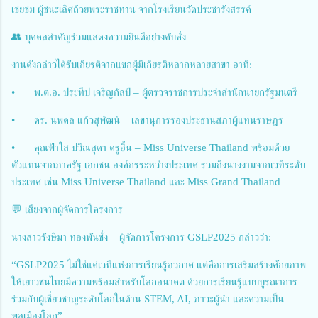
เชยชม ผู้ชนะเลิศถ้วยพระราชทาน จากโรงเรียนวัดประชารังสรรค์
👥 บุคคลสำคัญร่วมแสดงความยินดีอย่างคับคั่ง
งานดังกล่าวได้รับเกียรติจากแขกผู้มีเกียรติหลากหลายสาขา อาทิ:
•
พ.ต.อ. ประทีป เจริญกัลป์ – ผู้ตรวจราชการประจำสำนักนายกรัฐมนตรี
•
ดร. นพดล แก้วสุพัฒน์ – เลขานุการรองประธานสภาผู้แทนราษฎร
•
คุณฟ้าใส ปวีณสุดา ดรูอิ้น – Miss Universe Thailand พร้อมด้วย
ตัวแทนจากภาครัฐ เอกชน องค์กรระหว่างประเทศ รวมถึงนางงามจากเวทีระดับ
ประเทศ เช่น Miss Universe Thailand และ Miss Grand Thailand
💬 เสียงจากผู้จัดการโครงการ
นางสาวรังษิมา ทองพันชั่ง – ผู้จัดการโครงการ GSLP2025 กล่าวว่า:
“GSLP2025 ไม่ใช่แค่เวทีแห่งการเรียนรู้อวกาศ แต่คือการเสริมสร้างศักยภาพ
ให้เยาวชนไทยมีความพร้อมสำหรับโลกอนาคต ด้วยการเรียนรู้แบบบูรณาการ
ร่วมกับผู้เชี่ยวชาญระดับโลกในด้าน STEM, AI, ภาวะผู้นำ และความเป็น
พลเมืองโลก”