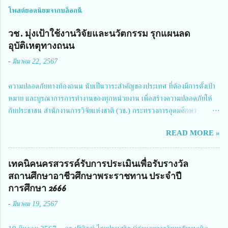
โพสต์ยอดนิยมจากบล็อกนี้
วช. มุ่งเป้าใช้งานวิจัยและนวัตกรรม รุกแผนลด
อุบัติเหตุทางถนน
-
มีนาคม 22, 2567
ความปลอดภัยทางท้องถนน นับเป็นวาระสำคัญของประเทศ ที่ต้องมีการตั้งเป้า
หมาย และบูรณาการการทำงานของทุกหน่วยงาน เพื่อสร้างความปลอดภัยให้
กับประชาชน สำนักงานการวิจัยแห่งชาติ (วช.) กระทรวงการอุดมศึกษา
วิทยาศาสตร์ วิจัยและนวัตกรรม ได้ให้ความสำคัญกับเรื่องดังกล่าว จึงร่วมกับ
READ MORE »
สมาคมวิศวกรรมชีวการแพทย์ไทย จัดการประชุมเผยแพร่ผลการดำเนินงาน
โครงการการวิจัยเชิงปฏิบัติการโดยบูรณาการทุกภาคส่วน เพื่อลดอุบัติเหตุและ
การเสียชีวิตให้สอดคล้องกับเป้าหมายแผนแม่บทฉบับที่ 5 ในวันที่ 22 มีนาคม
เทคนิคนครสวรรค์รับการประเมินเพื่อรับรางวัล
2567 โดยมี ดร.วิภารัตน์ ดีอ่อง ผู้อำนวยการสำนักงานการวิจัยแห่งชาติ เป็น
สถานศึกษาอาชีวศึกษาพระราชทาน ประจำปี
ประธานในพิธีเปิดพร้อมให้นโยบายการผลักดันงานวิจัยเพื่อความปลอดภัยทาง
การศึกษา 2666
ถนน และนายแพทย์ชาญวิทย์ ทระเทพ หัวหน้าโครงการวิจัยฯ กล่าวรายงาน ซึ่ง
-
มีนาคม 19, 2567
การประชุมในครั้งนี้ นางสาวสตตกมล เกียรติพานิช ผู้อำนวยการกองบริหารทุน
วิจัยและนวัตกรรม 2 ได้รับมอบหมายให้เข้าร่วมการประชุม ณ Grand