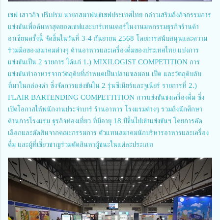
เชฟ เสาวกิจ ปรีเปรม นายกสมาพันธ์เชฟประเทศไทย กล่าวเสริมถึงกิจกรรมการ
แข่งขันเพื่อค้นหาสุดยอดเชฟและบาร์เทนเดอร์ในงานมหกรรมธุรกิจร้านค้า
อาเซียนครั้งนี้ จัดขึ้นในวันที่ 3-4 กันยายน 2568 โดยการสนับสนุนและความ
ร่วมมือของสมาคมต่างๆ ด้านอาหารและเครื่องดื่มของประเทศไทย แบ่งการ
แข่งขันเป็น 2 รายการ ได้แก่ 1.) MIXILOGIST COMPETITION การ
แข่งขันทำอาหารจากวัตถุดิบที่กำหนดเป็นปลาแซลมอน เป็ด และวัตถุดิบลับ
ที่มาในกล่องดำ ซึ่งจัดการแข่งขันใน 2 รุ่นซีเนียร์และจูเนียร์ รายการที่ 2.)
FLAIR BARTENDING COMPETTITION การแข่งขันชงเครื่องดื่ม ซึ่ง
เปิดโอกาสให้พนักงานประจำบาร์ ร้านอาหาร โรงแรมต่างๆ รวมถึงนักศึกษา
ด้านการโรงแรม ธุรกิจท่องเที่ยว ที่มีอายุ 18 ปีขึ้นไปเข้าแข่งขันฯ โดยการคัด
เลือกและตัดสินจากคณะกรรมการ ตัวแทนสมาคมนักบริหารอาหารและเครื่อง
ดื่ม และผู้ที่เชี่ยวชาญร่วมตัดสินหาผู้ชนะในแต่ละประเภท