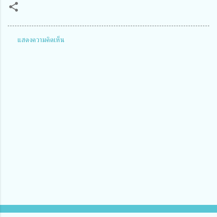
แสดงความคิดเห็น
ค
ว
า
ม
คิ
ด
เ
ห็
น