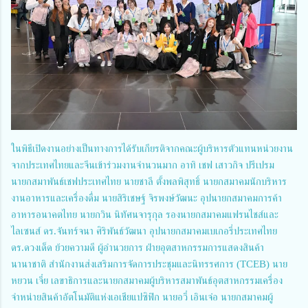
ในพิธีเปิดงานอย่างเป็นทางการได้รับเกียรติจากคณะผู้บริหารตัวแทนหน่วยงาน
จากประเทศไทยและจีนเข้าร่วมงานจำนวนมาก อาทิ เชฟ เสาวกิจ ปรีเปรม
นายกสมาพันธ์เชฟประเทศไทย นายชาลี ตั้งพลพิสุทธิ์ นายกสมาคมนักบริหาร
งานอาหารและเครื่องดื่ม นายสิริเชษฐ์ จิรพงษ์วัฒนะ อุปนายกสมาคมการค้า
อาหารอนาคตไทย นายกวิน นิทัศนจารุกุล รองนายกสมาคมแฟรนไชส์และ
ไลเซนส์ ดร.จันทร์จนา ศิริพันธ์วัฒนา อุปนายกสมาคมเบเกอรี่ประเทศไทย
ดร.ดวงเด็ด ย้วยความดี ผู้อำนวยการ ฝ่ายอุตสาหกรรมการแสดงสินค้า
นานาชาติ สำนักงานส่งเสริมการจัดการประชุมและนิทรรศการ (TCEB) นาย
หยวน เจี๋ย เลขาธิการและนายกสมาคมผู้บริหารสมาพันธ์อุตสาหกรรมเครื่อง
จำหน่ายสินค้าอัตโนมัติแห่งเอเชียแปซิฟิก นายอวี๋ เอินเจ๋อ นายกสมาคมผู้