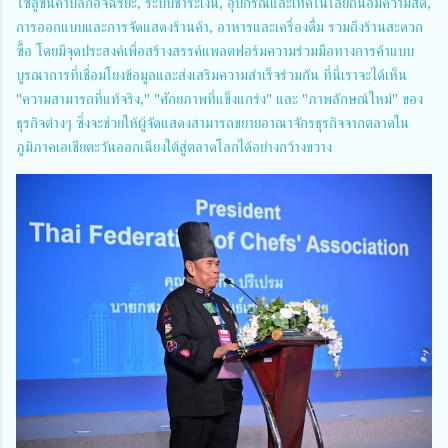
โซลูชันค้าปลีกอัจฉริยะ, ระบบชำระเงิน, อุปกรณ์และเทคโนโลยีถนอมความสด,
การออกแบบและการจัดแสดงร้านค้า, อาหารและเครื่องดื่ม รวมถึงร้านสะดวก
ซื้อ โดยมีจุดประสงค์เพื่อสร้างสรรค์แพลตฟอร์มความร่วมมือทางการค้าแบบ
บูรณาการที่เชื่อมโยงข้อมูลและส่งเสริมความสำเร็จร่วมกัน ที่นี่เราจะได้เห็น
"ความสามารถที่แท้จริง," "ศักยภาพที่แข็งแกร่ง" และ "ภาพลักษณ์ใหม่" ของ
ธุรกิจต่างๆ ซึ่งจะช่วยให้ผู้จัดแสดงสามารถขยายอาณาจักรธุรกิจจากตลาดใน
ภูมิภาคเอเชียตะวันออกเฉียงใต้สู่ตลาดโลกได้อย่างกว้างขวาง