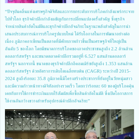
“ปัจจุบันคลื่นแห่งเศรษฐกิจดิจิทัลและการยกระดับการบริโภคกำลังแพร่กระจาย
ไปทั่วโลก ธุรกิจค้าปลีกกำลังเผชิญกับการเปลี่ยนแปลงครั้งสำคัญ ซึ่งธุรกิจ
จำหน่ายสินค้าอัตโนมัติและธุรกิจค้าปลีกอัจฉริยะในฐานะพลังสำคัญในการนำ
เสนอประสบการณ์การบริโภครูปแบบใหม่ ได้รับโอกาสในการพัฒนาอย่างต่อ
เนื่อง ภูมิภาคอาเซียนเป็นตลาดที่มีศักยภาพก้าวขึ้นเป็นเศรษฐกิจที่ใหญ่เป็น
อันดับ 5 ของโลก โดยมีขนาดการบริโภคของภาคประชาชนสูงถึง 2.2 ล้านล้าน
ดอลลาร์สหรัฐฯ และขนาดตลาดค้าปลีกรวมอยู่ที่ 6.527 แสนล้านดอลลาร์
สหรัฐฯ นอกจากนี้ ขนาดของธุรกิจค้าปลีกอีคอมเมิร์ซยังสูงถึง 1.353 แสนล้าน
ดอลลาร์สหรัฐฯ ด้วยอัตราการเติบโตเฉลี่ยทบต้น (CAGR) ระหว่างปี 2015-
2024 สูงถึงร้อยละ 35.8 ภูมิภาคนี้มีโครงสร้างประชากรที่ยังอยู่ในวัยหนุ่มสาว
และมีความก้าวหน้าทางดิจิทัลอย่างรวดเร็ว โดยกว่าร้อยละ 60 ของผู้บริโภคคุ้น
เคยกับการใช้การชำระเงินแบบไร้สัมผัสเพื่อซื้อสินค้าอัตโนมัติ ซึ่งเปิดโอกาสการ
ใช้งานอันกว้างขวางสำหรับอุปกรณ์ค้าปลีกอัจฉริยะ”