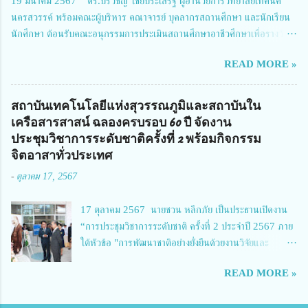
19 มีนาคม 2567 ดร.ปริวิชญ์ ไชยประเสริฐ ผู้อำนวยการวิทยาลัยเทคนิค
Richmond Stylish Convention Hotel จังหวัดนนทบุรี ดร.วิภารัตน์ ดีอ่อง
นครสวรรค์ พร้อมคณะผู้บริหาร คณาจารย์ บุคลากรสถานศึกษา และนักเรียน
ผู้อำนวยการสำนักงานการวิจัยแห่งชาติ กล่าวว่า วช. ในฐานะหน่วยงานบริหาร
นักศึกษา ต้อนรับคณะอนุกรรมการประเมินสถานศึกษาอาชีวศึกษาเพื่อรางวัล
จัดการทุนวิจัยและนวัตกรรมได้เล็งเห็นถึงความสำคัญของกา...
สถานศึกษาพระราชทาน เขตภาคเหนือ 2 ประจำปี การศึกษา 2566 นำโดย
READ MORE »
นายจักรภพ เนวะมาตย์ ผู้อำนวยการวิทยาลัยเทคนิคตาก ประธานคณะอนุกร
รมการฯ 1.นายวณิชา คณะใน ผู้ทรงคุณวุฒิ 2.นายภัทธาวุธ โพธา ผู้อำนวย
การวิทยาลัยสารพัดช่างกำแพงเพชร 3.นางสาวหัตถาภรณ์ เสาร์เรือน ผู้อำนวย
สถาบันเทคโนโลยีแห่งสุวรรณภูมิและสถาบันใน
การวิทยาลัยการอาชีพบ้านตาก 4.นางเพ็ญศรี ขุนทอง ผู้อำนวยการวิทยาลัย
เครือสารสาสน์ ฉลองครบรอบ 60 ปี จัดงาน
การอาชีพรัตนประสิทธิ์วิทย์ 5.นายธเนศ คงวังทอง ผู้อำนวยการวิทยาลัย
ประชุมวิชาการระดับชาติครั้งที่ 2 พร้อมกิจกรรม
เกษตรและเทคโนโลยีพิจิตร 6.นายชัยณรงค์ คชมาตย์ ผู้อำนวยการวิทยาลัย
จิตอาสาทั่วประเทศ
เทคนิคพิจิตร 7.นายสดายุทธ ภูคลัง รองผู้อำนวยการวิทยาลัยเทคนิคตาก และ
-
ตุลาคม 17, 2567
8.นายณัฐกฤต ภูทวี รองผู้อำนวยการวิทยาลัยเทคนิคตาก นายจักรภพ กล่าว
ว่า วิทยาลัยเทคนิคนครสวรรค์เป็นสถานศึกษาขนาดใหญ่พิเศษ มีความเป็นมาที่
17 ตุลาคม 2567 นายชวน หลีกภัย เป็นประธานเปิดงาน
ยาวนาน มีบุคลากร นักเรียน นักศึกษาจำนวนมาก ต้องการควา...
“การประชุมวิชาการระดับชาติ ครั้งที่ 2 ประจำปี 2567 ภาย
ใต้หัวข้อ "การพัฒนาชาติอย่างยั่งยืนด้วยงานวิจัยและ
นวัตกรรม (The 2nd Suvamabhumi Institute of
READ MORE »
Technology National Conference 2024: 'Towards
Thailand Sustainability Research')" พร้อมทั้งกล่าว