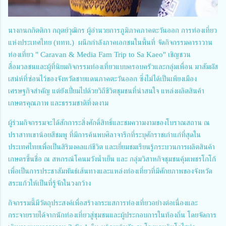
นางกนกกิตติกา กฤตย์วุฒิกร ผู้อำนวยการภูมิภาคภาคตะวันออก การท่องเที่ยว
แห่งประเทศไทย (ททท.) ผนึกกำลังภาคเอกชนในพื้นที่ จัดกิจกรรมคาราวาน
ท่องเที่ยว " Caravan & Media Fam Trip to Sa Kaeo" เชิญชวน
สื่อมวลชนและผู้ที่นิยมกิจกรรมท่องเที่ยวแบบครอบครัวและกลุ่มเพื่อน มาสัมผัส
เสน่ห์ที่ซ่อนไว้ของจังหวัดชายแดนภาคตะวันออก ซึ่งไม่ได้เป็นเพียงเมือง
เศรษฐกิจสำคัญ แต่ยังเปี่ยมไปด้วยวิถีชีวิตชุมชนที่น่าสนใจ แหล่งผลิตสินค้า
เกษตรคุณภาพ และธรรมชาติที่งดงาม
ผู้ร่วมกิจกรรมจะได้สักการะสิ่งศักดิ์สิทธิ์และชมความงามของโบราณสถาน ณ
ปราสาทเขาน้อยสีชมพู ที่มีการค้นพบศิลาจารึกที่ระบุศักราชเก่าแก่ที่สุดใน
ประเทศไทยเพื่อเป็นสิริมงคลแก่ชีวิต และเยี่ยมชมเรียนรู้กระบวนการผลิตสินค้า
เกษตรขึ้นชื่อ ณ สหกรณ์โคนมวังน้ำเย็น และ กลุ่มวิสาหกิจชุมชนคุ้มเพชรโกโก้
เพื่อเป็นการประชาสัมพันธ์เส้นทางและแหล่งท่องเที่ยวที่มีศักยภาพของจังหวัด
สระแก้วให้เป็นที่รู้จักในวงกว้าง
กิจกรรมนี้มีวัตถุประสงค์เพื่อสร้างกระแสการท่องเที่ยวอย่างต่อเนื่องและ
กระจายรายได้จากนักท่องเที่ยวสู่ชุมชนและผู้ประกอบการในท้องถิ่น โดยจัดการ