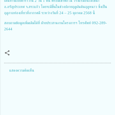
เดินทางแบบคาราวาน 2 วัน 1 คืน พร้อมเข้าพัก ณ โรงแรมอินโดไชน่า
อ.อรัญประเทศ จ.สระแก้ว โดยจะมีขึ้นในช่วงปลายฤดูฝนต้นฤดูหนาว ซึ่งเป็น
ฤดูกาลท่องเที่ยวที่อากาศดี ระหว่างวันที่ 24 – 25 ตุลาคม 2568 นี้
สอบถามข้อมูลเพิ่มเติมได้ที่ ฝ่ายประสานงานโครงการฯ โทรศัพท์ 092-289-
2644
แสดงความคิดเห็น
ค
ว
า
ม
คิ
ด