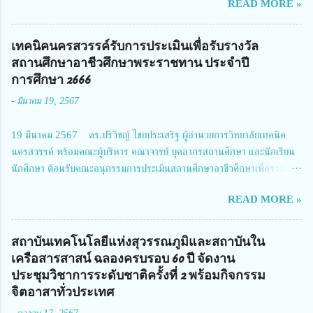
READ MORE »
สมาคมวิศวกรรมชีวการแพทย์ไทย จัดการประชุมเผยแพร่ผลการดำเนินงาน
โครงการการวิจัยเชิงปฏิบัติการโดยบูรณาการทุกภาคส่วน เพื่อลดอุบัติเหตุและ
การเสียชีวิตให้สอดคล้องกับเป้าหมายแผนแม่บทฉบับที่ 5 ในวันที่ 22 มีนาคม
เทคนิคนครสวรรค์รับการประเมินเพื่อรับรางวัล
2567 โดยมี ดร.วิภารัตน์ ดีอ่อง ผู้อำนวยการสำนักงานการวิจัยแห่งชาติ เป็น
สถานศึกษาอาชีวศึกษาพระราชทาน ประจำปี
ประธานในพิธีเปิดพร้อมให้นโยบายการผลักดันงานวิจัยเพื่อความปลอดภัยทาง
การศึกษา 2666
ถนน และนายแพทย์ชาญวิทย์ ทระเทพ หัวหน้าโครงการวิจัยฯ กล่าวรายงาน ซึ่ง
-
มีนาคม 19, 2567
การประชุมในครั้งนี้ นางสาวสตตกมล เกียรติพานิช ผู้อำนวยการกองบริหารทุน
วิจัยและนวัตกรรม 2 ได้รับมอบหมายให้เข้าร่วมการประชุม ณ Grand
19 มีนาคม 2567 ดร.ปริวิชญ์ ไชยประเสริฐ ผู้อำนวยการวิทยาลัยเทคนิค
Richmond Stylish Convention Hotel จังหวัดนนทบุรี ดร.วิภารัตน์ ดีอ่อง
นครสวรรค์ พร้อมคณะผู้บริหาร คณาจารย์ บุคลากรสถานศึกษา และนักเรียน
ผู้อำนวยการสำนักงานการวิจัยแห่งชาติ กล่าวว่า วช. ในฐานะหน่วยงานบริหาร
นักศึกษา ต้อนรับคณะอนุกรรมการประเมินสถานศึกษาอาชีวศึกษาเพื่อรางวัล
จัดการทุนวิจัยและนวัตกรรมได้เล็งเห็นถึงความสำคัญของกา...
สถานศึกษาพระราชทาน เขตภาคเหนือ 2 ประจำปี การศึกษา 2566 นำโดย
READ MORE »
นายจักรภพ เนวะมาตย์ ผู้อำนวยการวิทยาลัยเทคนิคตาก ประธานคณะอนุกร
รมการฯ 1.นายวณิชา คณะใน ผู้ทรงคุณวุฒิ 2.นายภัทธาวุธ โพธา ผู้อำนวย
การวิทยาลัยสารพัดช่างกำแพงเพชร 3.นางสาวหัตถาภรณ์ เสาร์เรือน ผู้อำนวย
สถาบันเทคโนโลยีแห่งสุวรรณภูมิและสถาบันใน
การวิทยาลัยการอาชีพบ้านตาก 4.นางเพ็ญศรี ขุนทอง ผู้อำนวยการวิทยาลัย
เครือสารสาสน์ ฉลองครบรอบ 60 ปี จัดงาน
การอาชีพรัตนประสิทธิ์วิทย์ 5.นายธเนศ คงวังทอง ผู้อำนวยการวิทยาลัย
ประชุมวิชาการระดับชาติครั้งที่ 2 พร้อมกิจกรรม
เกษตรและเทคโนโลยีพิจิตร 6.นายชัยณรงค์ คชมาตย์ ผู้อำนวยการวิทยาลัย
จิตอาสาทั่วประเทศ
เทคนิคพิจิตร 7.นายสดายุทธ ภูคลัง รองผู้อำนวยการวิทยาลัยเทคนิคตาก และ