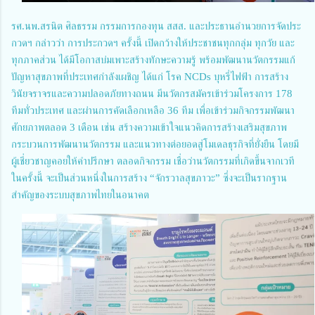
รศ.นพ.สรนิต ศิลธรรม กรรมการกองทุน สสส. และประธานอำนวยการจัดประ
กวดฯ กล่าวว่า การประกวดฯ ครั้งนี้ เปิดกว้างให้ประชาชนทุกกลุ่ม ทุกวัย และ
ทุกภาคส่วน ได้มีโอกาสบ่มเพาะสร้างทักษะความรู้ พร้อมพัฒนานวัตกรรมแก้
ปัญหาสุขภาพที่ประเทศกำลังเผชิญ ได้แก่ โรค NCDs บุหรี่ไฟฟ้า การสร้าง
วินัยจราจรและความปลอดภัยทางถนน มีนวัตกรสมัครเข้าร่วมโครงการ 178
ทีมทั่วประเทศ และผ่านการคัดเลือกเหลือ 36 ทีม เพื่อเข้าร่วมกิจกรรมพัฒนา
ศักยภาพตลอด 3 เดือน เช่น สร้างความเข้าใจแนวคิดการสร้างเสริมสุขภาพ
กระบวนการพัฒนานวัตกรรม และแนวทางต่อยอดสู่โมเดลธุรกิจที่ยั่งยืน โดยมี
ผู้เชี่ยวชาญคอยให้คำปรึกษา ตลอดกิจกรรม เชื่อว่านวัตกรรมที่เกิดขึ้นจากเวที
ในครั้งนี้ จะเป็นส่วนหนึ่งในการสร้าง “จักรวาลสุขภาวะ” ซึ่งจะเป็นรากฐาน
สำคัญของระบบสุขภาพไทยในอนาคต