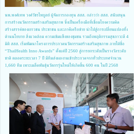
นพ.พงศ์เทพ วงศ์วัชรไพบูลย์ ผู้จัดการกองทุน สสส. กล่าวว่า สสส. สนับสนุน
การสร้างนวัตกรรมสร้างเสริมสุขภาพ ซึ่งเป็นเครื่องมือที่เชื่อมโยงความคิด
สร้างสรรค์ของเยาวชน ประชาชน และภาคีเครือข่าย นำไปสู่การเปลี่ยนแปลงทั้ง
ด้านนโยบาย สิ่งแวดล้อม ความเข้มแข็งของชุมชน รวมถึงพฤติกรรมสุขภาวะดี 4
มิติ สสส. เริ่มพัฒนาโครงการประกวดนวัตกรรมสร้างเสริมสุขภาพ ภายใต้ชื่อ
“ThaiHealth Inno Awards” ตั้งแต่ปี 2560 สู่การยกระดับเป็นรางวัลระดับ
ชาติ ตลอดระยะเวลา 7 ปี มีทีมส่งผลงานเข้าประกวดจากทั่วประเทศจำนวน
1,660 ทีม เพาะเมล็ดพันธุ์นวัตกรรุ่นใหม่ให้เกิดขึ้น 600 คน ในปี 2568