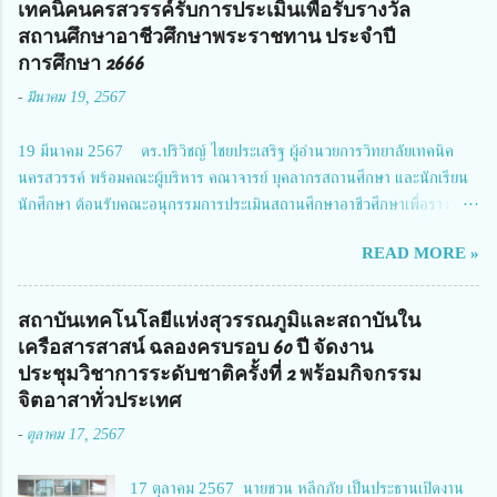
เทคนิคนครสวรรค์รับการประเมินเพื่อรับรางวัล
2567 โดยมี ดร.วิภารัตน์ ดีอ่อง ผู้อำนวยการสำนักงานการวิจัยแห่งชาติ เป็น
สถานศึกษาอาชีวศึกษาพระราชทาน ประจำปี
ประธานในพิธีเปิดพร้อมให้นโยบายการผลักดันงานวิจัยเพื่อความปลอดภัยทาง
การศึกษา 2666
ถนน และนายแพทย์ชาญวิทย์ ทระเทพ หัวหน้าโครงการวิจัยฯ กล่าวรายงาน ซึ่ง
-
มีนาคม 19, 2567
การประชุมในครั้งนี้ นางสาวสตตกมล เกียรติพานิช ผู้อำนวยการกองบริหารทุน
วิจัยและนวัตกรรม 2 ได้รับมอบหมายให้เข้าร่วมการประชุม ณ Grand
19 มีนาคม 2567 ดร.ปริวิชญ์ ไชยประเสริฐ ผู้อำนวยการวิทยาลัยเทคนิค
Richmond Stylish Convention Hotel จังหวัดนนทบุรี ดร.วิภารัตน์ ดีอ่อง
นครสวรรค์ พร้อมคณะผู้บริหาร คณาจารย์ บุคลากรสถานศึกษา และนักเรียน
ผู้อำนวยการสำนักงานการวิจัยแห่งชาติ กล่าวว่า วช. ในฐานะหน่วยงานบริหาร
นักศึกษา ต้อนรับคณะอนุกรรมการประเมินสถานศึกษาอาชีวศึกษาเพื่อรางวัล
จัดการทุนวิจัยและนวัตกรรมได้เล็งเห็นถึงความสำคัญของกา...
สถานศึกษาพระราชทาน เขตภาคเหนือ 2 ประจำปี การศึกษา 2566 นำโดย
READ MORE »
นายจักรภพ เนวะมาตย์ ผู้อำนวยการวิทยาลัยเทคนิคตาก ประธานคณะอนุกร
รมการฯ 1.นายวณิชา คณะใน ผู้ทรงคุณวุฒิ 2.นายภัทธาวุธ โพธา ผู้อำนวย
การวิทยาลัยสารพัดช่างกำแพงเพชร 3.นางสาวหัตถาภรณ์ เสาร์เรือน ผู้อำนวย
สถาบันเทคโนโลยีแห่งสุวรรณภูมิและสถาบันใน
การวิทยาลัยการอาชีพบ้านตาก 4.นางเพ็ญศรี ขุนทอง ผู้อำนวยการวิทยาลัย
เครือสารสาสน์ ฉลองครบรอบ 60 ปี จัดงาน
การอาชีพรัตนประสิทธิ์วิทย์ 5.นายธเนศ คงวังทอง ผู้อำนวยการวิทยาลัย
ประชุมวิชาการระดับชาติครั้งที่ 2 พร้อมกิจกรรม
เกษตรและเทคโนโลยีพิจิตร 6.นายชัยณรงค์ คชมาตย์ ผู้อำนวยการวิทยาลัย
จิตอาสาทั่วประเทศ
เทคนิคพิจิตร 7.นายสดายุทธ ภูคลัง รองผู้อำนวยการวิทยาลัยเทคนิคตาก และ
-
ตุลาคม 17, 2567
8.นายณัฐกฤต ภูทวี รองผู้อำนวยการวิทยาลัยเทคนิคตาก นายจักรภพ กล่าว
ว่า วิทยาลัยเทคนิคนครสวรรค์เป็นสถานศึกษาขนาดใหญ่พิเศษ มีความเป็นมาที่
17 ตุลาคม 2567 นายชวน หลีกภัย เป็นประธานเปิดงาน
ยาวนาน มีบุคลากร นักเรียน นักศึกษาจำนวนมาก ต้องการควา...