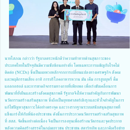
นายโสภณ กล่าวว่า รัฐบาลตระหนักดีว่าความท้าทายด้านสุขภาวะของ
ประเทศไทยในปัจจุบันมีความซับซ้อนอย่างยิ่ง โดยเฉพาะการเผชิญกับโรคไม่
ติดต่อ (NCDs) ซึ่งเป็นผลพวงหลักจากการเปลี่ยนแปลงทางเศรษฐกิจ สังคม
และพฤติกรรมเสี่ยง อาทิ การบริโภคอาหารหวาน มัน เค็ม การสูบบุหรี่ ดื่ม
แอลกอฮอล์ และการขาดกิจกรรมทางกายที่เพียงพอ เพื่อเร่งขับเคลื่อนการ
พัฒนาที่ยั่งยืนและสร้างสังคมสุขภาพดี รัฐบาลจึงให้ความสำคัญกับการพัฒนา
นวัตกรรมสร้างเสริมสุขภาพ ซึ่งถือเป็นยุทธศาสตร์เชิงรุกและหัวใจสำคัญในการ
แก้ไขปัญหาสุขภาวะได้อย่างตรงจุด และวางรากฐานระบบสนับสนุนสุขภาพที่
แข็งแกร่งให้กับพี่น้องประชาชน ดังนั้นการประกวดนวัตกรรมสร้างเสริมสุขภาพ
ที่ สสส. จัดขึ้นอย่างต่อเนื่อง จึงเป็นการลงทุนเพื่อสร้างนวัตกรและจุดประกาย
พลังความคิดสร้างสรรค์ในกลุ่มเยาวชน ประชาชน สตาร์ทอัพ และภาคีเครือข่าย