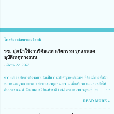
น
โพสต์ยอดนิยมจากบล็อกนี้
วช. มุ่งเป้าใช้งานวิจัยและนวัตกรรม รุกแผนลด
อุบัติเหตุทางถนน
-
มีนาคม 22, 2567
ความปลอดภัยทางท้องถนน นับเป็นวาระสำคัญของประเทศ ที่ต้องมีการตั้งเป้า
หมาย และบูรณาการการทำงานของทุกหน่วยงาน เพื่อสร้างความปลอดภัยให้
กับประชาชน สำนักงานการวิจัยแห่งชาติ (วช.) กระทรวงการอุดมศึกษา
วิทยาศาสตร์ วิจัยและนวัตกรรม ได้ให้ความสำคัญกับเรื่องดังกล่าว จึงร่วมกับ
READ MORE »
สมาคมวิศวกรรมชีวการแพทย์ไทย จัดการประชุมเผยแพร่ผลการดำเนินงาน
โครงการการวิจัยเชิงปฏิบัติการโดยบูรณาการทุกภาคส่วน เพื่อลดอุบัติเหตุและ
การเสียชีวิตให้สอดคล้องกับเป้าหมายแผนแม่บทฉบับที่ 5 ในวันที่ 22 มีนาคม