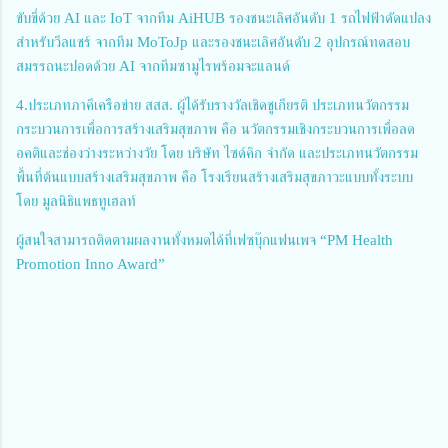
ขับขี่ด้วย AI และ IoT จากทีม AiHUB รองชนะเลิศอันดับ 1 รถไฟฟ้าดัดแปลง
สำหรับวีลแชร์ จากทีม MoToJp และรองชนะเลิศอันดับ 2 อุปกรณ์ทดสอบ
สมรรถนะปอดด้วย AI จากทีมซามูไรพร้อมจะแลนด์
4.ประเภทภาคีเครือข่าย สสส. ผู้ได้รับรางวัลเชิดชูเกียรติ ประเภทนวัตกรรม
กระบวนการเพื่อการสร้างเสริมสุขภาพ คือ นวัตกรรมเชิงกระบวนการเพื่อลด
อคติและช่องว่างระหว่างวัย โดย บริษัท ไซด์คิก จำกัด และประเภทนวัตกรรม
พื้นที่ต้นแบบสร้างเสริมสุขภาพ คือ โรงเรียนสร้างเสริมสุขภาวะแบบทั้งระบบ
โดย มูลนิธิแพธทูเฮลท์
ผู้สนใจสามารถติดตามผลงานทั้งหมดได้ที่เฟซบุ๊กแฟนเพจ “PM Health
Promotion Inno Award”