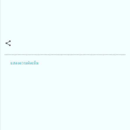
แสดงความคิดเห็น
ค
ว
า
ม
คิ
ด
เ
ห็