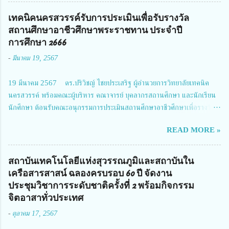
โครงการการวิจัยเชิงปฏิบัติการโดยบูรณาการทุกภาคส่วน เพื่อลดอุบัติเหตุและ
การเสียชีวิตให้สอดคล้องกับเป้าหมายแผนแม่บทฉบับที่ 5 ในวันที่ 22 มีนาคม
เทคนิคนครสวรรค์รับการประเมินเพื่อรับรางวัล
2567 โดยมี ดร.วิภารัตน์ ดีอ่อง ผู้อำนวยการสำนักงานการวิจัยแห่งชาติ เป็น
สถานศึกษาอาชีวศึกษาพระราชทาน ประจำปี
ประธานในพิธีเปิดพร้อมให้นโยบายการผลักดันงานวิจัยเพื่อความปลอดภัยทาง
การศึกษา 2666
ถนน และนายแพทย์ชาญวิทย์ ทระเทพ หัวหน้าโครงการวิจัยฯ กล่าวรายงาน ซึ่ง
-
มีนาคม 19, 2567
การประชุมในครั้งนี้ นางสาวสตตกมล เกียรติพานิช ผู้อำนวยการกองบริหารทุน
วิจัยและนวัตกรรม 2 ได้รับมอบหมายให้เข้าร่วมการประชุม ณ Grand
19 มีนาคม 2567 ดร.ปริวิชญ์ ไชยประเสริฐ ผู้อำนวยการวิทยาลัยเทคนิค
Richmond Stylish Convention Hotel จังหวัดนนทบุรี ดร.วิภารัตน์ ดีอ่อง
นครสวรรค์ พร้อมคณะผู้บริหาร คณาจารย์ บุคลากรสถานศึกษา และนักเรียน
ผู้อำนวยการสำนักงานการวิจัยแห่งชาติ กล่าวว่า วช. ในฐานะหน่วยงานบริหาร
นักศึกษา ต้อนรับคณะอนุกรรมการประเมินสถานศึกษาอาชีวศึกษาเพื่อรางวัล
จัดการทุนวิจัยและนวัตกรรมได้เล็งเห็นถึงความสำคัญของกา...
สถานศึกษาพระราชทาน เขตภาคเหนือ 2 ประจำปี การศึกษา 2566 นำโดย
READ MORE »
นายจักรภพ เนวะมาตย์ ผู้อำนวยการวิทยาลัยเทคนิคตาก ประธานคณะอนุกร
รมการฯ 1.นายวณิชา คณะใน ผู้ทรงคุณวุฒิ 2.นายภัทธาวุธ โพธา ผู้อำนวย
การวิทยาลัยสารพัดช่างกำแพงเพชร 3.นางสาวหัตถาภรณ์ เสาร์เรือน ผู้อำนวย
สถาบันเทคโนโลยีแห่งสุวรรณภูมิและสถาบันใน
การวิทยาลัยการอาชีพบ้านตาก 4.นางเพ็ญศรี ขุนทอง ผู้อำนวยการวิทยาลัย
เครือสารสาสน์ ฉลองครบรอบ 60 ปี จัดงาน
การอาชีพรัตนประสิทธิ์วิทย์ 5.นายธเนศ คงวังทอง ผู้อำนวยการวิทยาลัย
ประชุมวิชาการระดับชาติครั้งที่ 2 พร้อมกิจกรรม
เกษตรและเทคโนโลยีพิจิตร 6.นายชัยณรงค์ คชมาตย์ ผู้อำนวยการวิทยาลัย
จิตอาสาทั่วประเทศ
เทคนิคพิจิตร 7.นายสดายุทธ ภูคลัง รองผู้อำนวยการวิทยาลัยเทคนิคตาก และ
-
ตุลาคม 17, 2567
8.นายณัฐกฤต ภูทวี รองผู้อำนวยการวิทยาลัยเทคนิคตาก นายจักรภพ กล่าว